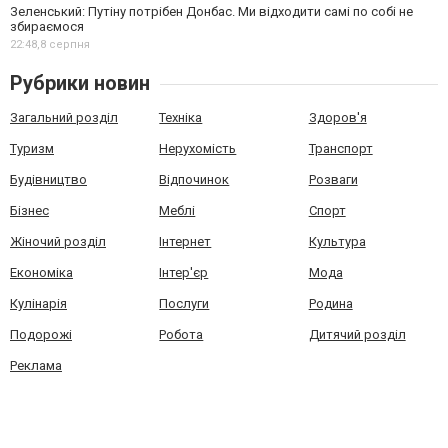
Зеленський: Путіну потрібен Донбас. Ми відходити самі по собі не
збираємося
22:48,
8 серпня
Рубрики новин
Загальний розділ
Техніка
Здоров'я
Туризм
Нерухомість
Транспорт
Будівництво
Відпочинок
Розваги
Бізнес
Меблі
Спорт
Жіночий розділ
Інтернет
Культура
Економіка
Інтер'єр
Мода
Кулінарія
Послуги
Родина
Подорожі
Робота
Дитячий розділ
Реклама