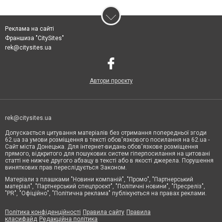
Реклама на сайті
Франшиза "CitySites"
rek@citysites.ua
Автори проєкту
rek@citysites.ua
Допускається цитування матеріалів без отримання попередньої згоди
62.ua за умови розміщення в тексті обов'язкового посилання на 62.ua -
Сайт міста Донецька. Для інтернет-видань обов'язкове розміщення
прямого, відкритого для пошукових систем гіперпосилання на цитовані
статті не нижче другого абзацу в тексті або в якості джерела. Порушення
виняткових прав переслідується Законом.
Матеріали з плашками "Новини компаній", "Промо", "Партнерський
матеріал", "Партнерський спецпроєкт", "Політичні новини", "Пресреліз",
"PR", "Офіційно", "Політична реклама" публікуються на правах реклами.
Політика конфіденційності
Правила сайту
Правила
класифайд
Редакційна політика