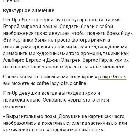
Пин-ап!
Культурное значение
Pin-Up обрел невероятную популярность во время
Второй мировой войны. Солдаты брали с собой
изображения таких девушек, чтобы поднять боевой дух.
Эти картинки были не просто фотографиями, а
настоящими произведениями искусства, созданными
знаменитыми художниками того времени, такими как
Альберто Варгас и Джил Элвгрен. Варгас Гёрлз, как их
называли, стали эталоном красоты и женственности.
Ознакомиться с описаниями популярных
pinup Games
вы можете на сайте lady-pinup.online!
Pin-Up девушки всегда выглядели ярко и
привлекательно. Основные черты этого стиля
включают:
-
Выразительные позы. Девушки на картинках часто
изображались в кокетливых, слегка застенчивых или
комических позах, что добавляло им шарма.