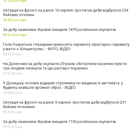
10:16,
Сьогодні
Ситуація на фронті на ранок 10 серпня: протягом доби відбулося 254
бойових зіткнень
09:34,
Сьогодні
За добу захисники України знищили 1470 російських окупантів
09:01,
Сьогодні
Голи Очеретька і Назарини приносять перемогу «Шахтарю» перемогу
у матчі з «Епіцентром», - ФОТО, ВІДЕО
20:47,
Вчора
На Донеччині за добу окупанти 29 разів обстріляли населені пункти:
три людини загинули та ще шестеро поранено
10:57,
Вчора
У Донецьку чоловік відкрив стрілянину по медиках із автомата: у
будинку знайшли арсенал зброї, - ВІДЕО
10:28,
Вчора
Ситуація на фронті на ранок 9 серпня: протягом доби відбулося 231
бойове зіткнення
09:45,
Вчора
За добу захисники України знищили 1130 російських окупантів
09:01,
Вчора