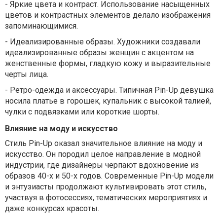
-
Яркие цвета и контраст. Использование насыщенных
цветов и контрастных элементов делало изображения
запоминающимися.
-
Идеализированные образы. Художники создавали
идеализированные образы женщин с акцентом на
женственные формы, гладкую кожу и выразительные
черты лица.
-
Ретро-одежда и аксессуары. Типичная Pin-Up девушка
носила платье в горошек, купальник с высокой талией,
чулки с подвязками или короткие шорты.
Влияние на моду и искусство
Стиль Pin-Up оказал значительное влияние на моду и
искусство. Он породил целое направление в модной
индустрии, где дизайнеры черпают вдохновение из
образов 40-х и 50-х годов. Современные Pin-Up модели
и энтузиасты продолжают культивировать этот стиль,
участвуя в фотосессиях, тематических мероприятиях и
даже конкурсах красоты.