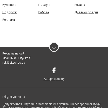
Кулінарія
Послуги
Родина
Подорожі
Робота
Дитячий розділ
Реклама
Реклама на сайті
Франшиза "CitySites"
rek@citysites.ua
Автори проєкту
rek@citysites.ua
Допускається цитування матеріалів без отримання попередньої згоди
62.ua за умови розміщення в тексті обов'язкового посилання на 62.ua -