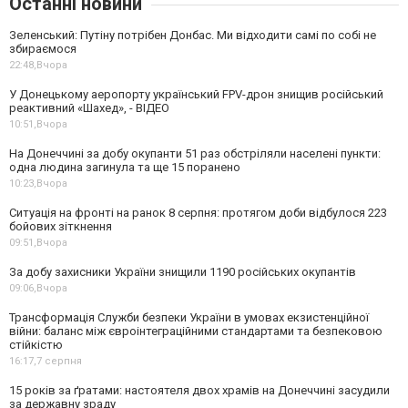
Останні новини
Зеленський: Путіну потрібен Донбас. Ми відходити самі по собі не
збираємося
22:48,
Вчора
У Донецькому аеропорту український FPV-дрон знищив російський
реактивний «Шахед», - ВІДЕО
10:51,
Вчора
На Донеччині за добу окупанти 51 раз обстріляли населені пункти:
одна людина загинула та ще 15 поранено
10:23,
Вчора
Ситуація на фронті на ранок 8 серпня: протягом доби відбулося 223
бойових зіткнення
09:51,
Вчора
За добу захисники України знищили 1190 російських окупантів
09:06,
Вчора
Трансформація Служби безпеки України в умовах екзистенційної
війни: баланс між євроінтеграційними стандартами та безпековою
стійкістю
16:17,
7 серпня
15 років за ґратами: настоятеля двох храмів на Донеччині засудили
за державну зраду