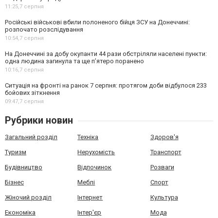
11:25,
7 серпня
Російські військові вбили полоненого бійця ЗСУ на Донеччині:
розпочато розслідування
10:54,
7 серпня
На Донеччині за добу окупанти 44 рази обстріляли населені пункти:
одна людина загинула та ще пʼятеро поранено
10:16,
7 серпня
Ситуація на фронті на ранок 7 серпня: протягом доби відбулося 233
бойових зіткнення
09:47,
7 серпня
Рубрики новин
Загальний розділ
Техніка
Здоров'я
Туризм
Нерухомість
Транспорт
Будівництво
Відпочинок
Розваги
Бізнес
Меблі
Спорт
Жіночий розділ
Інтернет
Культура
Економіка
Інтер'єр
Мода