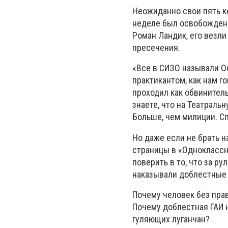
Неожиданно свои пять к
неделе был освобожден 
Роман Ландик, его везл
пресечения.
«Все в СИЗО называли О
практикантом, как нам го
проходил как обвинитель
знаете, что на Театраль
Больше, чем милиции. Сп
Но даже если не брать н
страницы в «Одноклассн
поверить в то, что за р
наказывали доблестные 
Почему человек без пра
Почему доблестная ГАИ н
гуляющих луганчан?