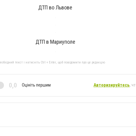
ДТП во Львове
ДТП в Мариуполе
бхідний текст і натисніть Ctrl + Enter, щоб повідомити про це редакцію
0,0
Оцініть першим
Авторизируйтесь
, ч