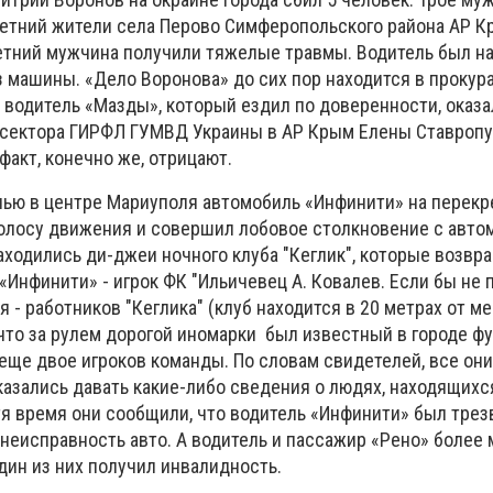
-летний жители села Перово Симферопольского района АР К
етний мужчина получили тяжелые травмы. Водитель был на
з машины. «Дело Воронова» до сих пор находится в прокура
водитель «Мазды», который ездил по доверенности, оказа
сектора ГИРФЛ ГУМВД Украины в АР Крым Елены Ставропу
акт, конечно же, отрицают.
очью в центре Мариуполя автомобиль «Инфинити» на перекр
олосу движения и совершил лобовое столкновение с авт
аходились ди-джеи ночного клуба "Кеглик", которые возвр
«Инфинити» - игрок ФК "Ильичевец А. Ковалев. Если бы не 
- работников "Кеглика" (клуб находится в 20 метрах от ме
, что за рулем дорогой иномарки был известный в городе фу
еще двое игроков команды. По словам свидетелей, все он
казались давать какие-либо сведения о людях, находящихс
тя время они сообщили, что водитель «Инфинити» был трез
неисправность авто. А водитель и пассажир «Рено» более
дин из них получил инвалидность.