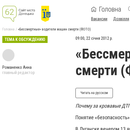
Головна
Вакансии
Дозвілля
Головна
«Бессмертные» водители машин смерти (ФОТО)
09:00, 22 січня 2012 р.
ТЕМА К ОБСУЖДЕНИЮ
«Бессме
смерти (
Романенко Анна
главный редактор
Читать на русском
Почему за кровавые ДТП
Понятие «безопасность»
В Луганске вечером 13 я