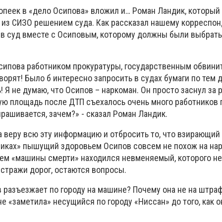
опеек в «дело Осипова» вложил и… Роман Ландик, который
из СИЗО решением суда. Как рассказал нашему корреспон
и в суд вместе с Осиповым, которому должны были выбрать
сипова работником прокуратуры, государственным обвинит
ворят! Было б интересно запросить в судах бумаги по тем д
! Я не думаю, что Осипов – наркоман. Он просто заснул за 
ную площадь после ДТП съехалось очень много работников 
рашивается, зачем?» - сказал Роман Ландик.
а веру всю эту информацию и отбросить то, что взирающий 
иках» пышущий здоровьем Осипов совсем не похож на нар
улем «машины смерти» находился невменяемый, которого не
стражи дорог, остаются вопросы.
в разъезжает по городу на машине? Почему она не на штр
е «заметила» несущийся по городу «Ниссан» до того, как 