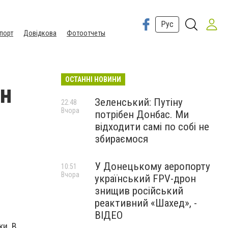
Рус
порт
Довідкова
Фотоотчеты
ОСТАННІ НОВИНИ
н
Зеленський: Путіну
22:48
Вчора
потрібен Донбас. Ми
відходити самі по собі не
збираємося
У Донецькому аеропорту
10:51
Вчора
український FPV-дрон
знищив російський
реактивний «Шахед», -
ВІДЕО
ки. В