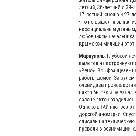
летний, 36-летний и 39
17-летний юноша и 27-л
что не вышел, а выпал и
неофициальным данным, 
любовником начальника 
Крымской милиции этот ф
Мариуполь
. Глубокой н
вылетел на встречную п
«Рено». Во «французе» н
работы домой. За рулем 
очевидцев происшествия 
никто бы так и не узнал
салоне авто находились 
Однако в ГАИ наотрез от
дорогой иномарки. Спус
списали на техническую 
провели в реанимации, о