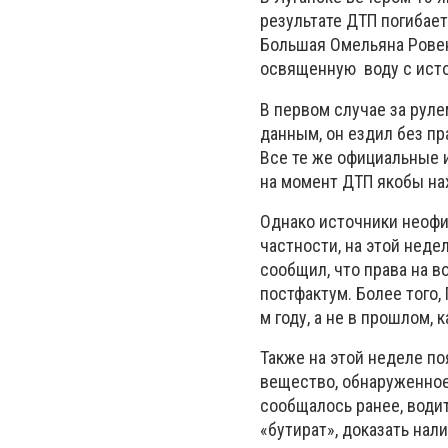
результате ДТП погибает
Большая Омельяна Ровен
освященную воду с исто
В первом случае за рул
данным, он ездил без пр
Все те же официальные и
на момент ДТП якобы на
Однако источники неофи
частности, на этой неде
сообщил, что права на 
постфактум. Более того,
м году, а не в прошлом, 
Также на этой неделе п
вещество, обнаруженное 
сообщалось ранее, води
«бутират», доказать нал