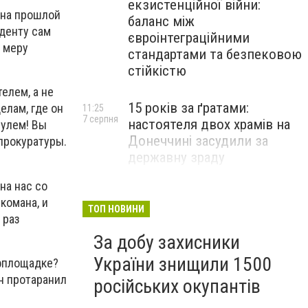
екзистенційної війни:
 на прошлой
баланс між
денту сам
євроінтеграційними
 меру
стандартами та безпековою
стійкістю
елем, а не
15 років за ґратами:
елам, где он
11:25
7 серпня
настоятеля двох храмів на
рулем! Вы
Донеччині засудили за
прокуратуры.
державну зраду
на нас со
Російські військові вбили
10:54
комана, и
7 серпня
полоненого бійця ЗСУ на
ТОП НОВИНИ
 раз
Донеччині: розпочато
За добу захисники
розслідування
України знищили 1500
афплощадке?
он протаранил
російських окупантів