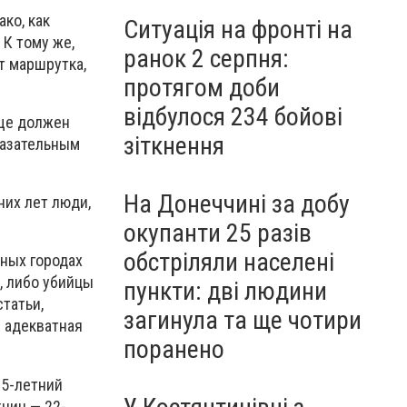
ко, как
Ситуація на фронті на
 К тому же,
ранок 2 серпня:
т маршрутка,
протягом доби
відбулося 234 бойові
еще должен
зіткнення
казательным
На Донеччині за добу
них лет люди,
окупанти 25 разів
обстріляли населені
зных городах
, либо убийцы
пункти: дві людини
татьи,
загинула та ще чотири
й адекватная
поранено
25-летний
чин — 22-