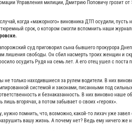
рмации Управления милиции, Дмитрию Поповичу грозит от 5
лучай, когда «мажорного» виновника ДТП осудили, пусть н
 тюремный срок, о котором смогли вспомнить наши журнал
ровске.
Запорожский суд приговорил сына бывшего прокурора Дне
дам лишения свободы. Он сбил насмерть троих женщин и ск
осило осудить Рудя на семь лет. А его отец ушел с поста 
ы не только находившиеся за рулем водители. В них винов
умпированной системой и законами, писанными под сильных
ответственность и безнаказанность. В них виновно наше о
 лишь вгорячах, а потом забывает о своих «героях».
у, нужно помнить, что, возможно, какой-то лихач уже заве
разрушить вашу жизнь. А почему нет? Ведь ему ничего же н