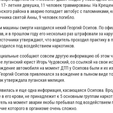
 17- летняя девушка, 11 человек травмированы. На Крещен
ского района в аварию попадает автобус с паломниками, 
чника святой Анны, 9 человек погибло.
ем машины смерти находился некий Георгий Осипов. По оф
ав, и в прошлом году его несколько раз штрафовали за на
сточники утверждают, что водитель проходил практику в 
ходился под воздействием наркотиков.
циальные сообщают совсем другую информацию об этом ч
ле луганский юрист Игорь Чудовский, со ссылкой на свои и
вождение автомобиля на момент ДТП у Осипова были и их и
 Георгий Осипов привлекался за вождение в пьяном виде то
как утверждала луганская милиция.
оявилась и еще одна информация, касающаяся Осипова. Вро
в его крови, не принадлежит к 5 основным группам наркот
тель на момент аварии якобы пребывал под воздействием 
ичие которого в организме очень сложно.