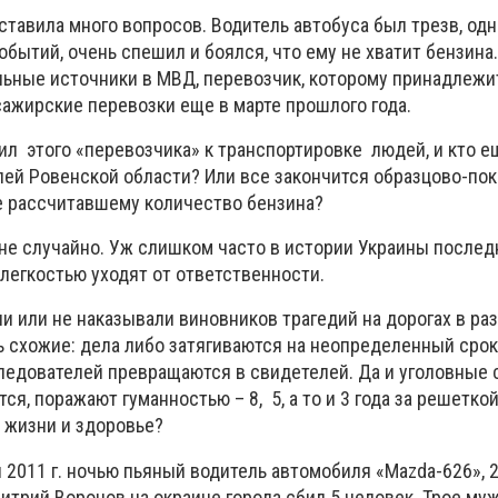
ставила много вопросов. Водитель автобуса был трезв, одна
ытий, очень спешил и боялся, что ему не хватит бензина.
ьные источники в МВД, перевозчик, которому принадлежи
сажирские перевозки еще в марте прошлого года.
тил этого «перевозчика» к транспортировке людей, и кто 
елей Ровенской области? Или все закончится образцово-по
е рассчитавшему количество бензина?
не случайно. Уж слишком часто в истории Украины послед
 легкостью уходят от ответственности.
и или не наказывали виновников трагедий на дорогах в ра
ь схожие: дела либо затягиваются на неопределенный срок
ледователей превращаются в свидетелей. Да и уголовные с
я, поражают гуманностью – 8, 5, а то и 3 года за решетко
 жизни и здоровье?
я 2011 г. ночью пьяный водитель автомобиля «Mazda-626», 
трий Воронов на окраине города сбил 5 человек. Трое муж