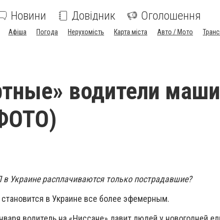
Новини
Довідник
Оголошення
Афіша
Погода
Нерухомість
Карта міста
Авто / Мото
Транс
ртные» водители маши
ФОТО)
 в Украине расплачиваются только пострадавшие?
 становится в Украине все более эфемерным.
нваря водитель на «Ниссане» давит людей у новогодней ел