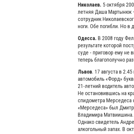
Николаев.
5 октября 200
летняя Даша Мартынюк – 
сотрудник Николаевского
ноги. Обе погибли. Но в 
Одесса.
В 2008 году Фел
результате которой пост
суде - приговор ему не 
теперь благополучно ра
Львов
. 17 августа в 2.
автомобиль «Форд» буква
21-летний водитель авт
Не остановившись на кр
спидометра Мерседеса о
«Мерседеса» был Дмитр
Владимира Матвиишина. 
Однако свидетель Андре
алкогольный запах. В ок