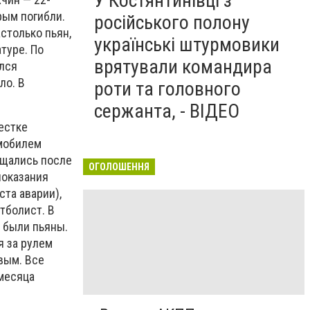
У Костянтинівці з
рым погибли.
російського полону
столько пьян,
українські штурмовики
туре. По
врятували командира
лся
ло. В
роти та головного
сержанта, - ВІДЕО
естке
омобилем
ащались после
ОГОЛОШЕННЯ
показания
ста аварии),
тболист. В
и были пьяны.
я за рулем
вым. Все
 месяца