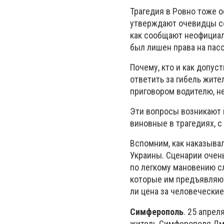
Трагедия в Ровно тоже о
утверждают очевидцы соб
как сообщают неофициал
был лишен права на пас
Почему, кто и как допус
ответить за гибель жит
приговором водителю, н
Эти вопросы возникают 
виновные в трагедиях, с
Вспомним, как наказывал
Украины. Сценарии очен
по легкому мановению с
которые им предъявляютс
ли цена за человеческие
Симферополь
. 25 апрел
житель Симферополя Дми