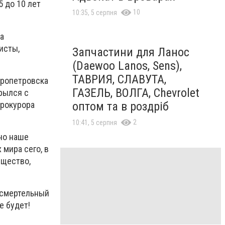
 до 10 лет
10
10:35, 5 серпня
а
исты,
Запчастини для Ланос
(Daewoo Lanos, Sens),
ТАВРИЯ, СЛАВУТА,
пропетровска
ГАЗЕЛЬ, ВОЛГА, Chevrolet
рылся с
прокурора
оптом та в роздріб
2
10:41, 5 серпня
но наше
 мира сего, в
бщество,
л смертельный
е будет!