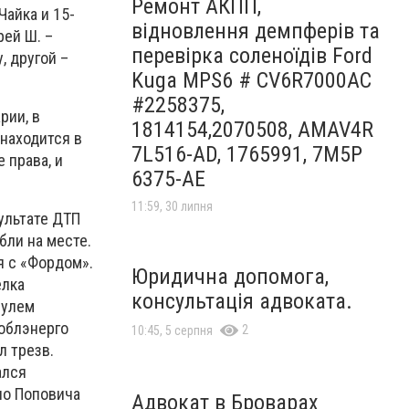
Ремонт АКПП,
Чайка и 15-
відновлення демпферів та
рей Ш. –
перевірка соленоїдів Ford
, другой –
Kuga MPS6 # CV6R7000AC
#2258375,
рии, в
1814154,2070508, AMAV4R
 находится в
7L516-AD, 1765991, 7M5P
 права, и
6375-AE
11:59, 30 липня
зультате ДТП
бли на месте.
я с «Фордом».
Юридична допомога,
елка
консультація адвоката.
рулем
облэнерго
2
10:45, 5 серпня
 трезв.
ался
ело Поповича
Адвокат в Броварах