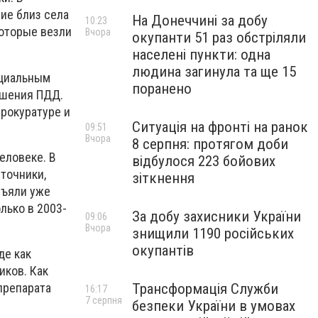
ие близ села
На Донеччині за добу
10:23
которые везли
Вчора
окупанти 51 раз обстріляли
населені пункти: одна
людина загинула та ще 15
ициальным
поранено
рушения ПДД.
прокуратуре и
Ситуація на фронті на ранок
09:51
Вчора
8 серпня: протягом доби
еловеке. В
відбулося 223 бойових
сточники,
зіткнення
зъяли уже
лько в 2003-
За добу захисники України
09:06
Вчора
знищили 1190 російських
окупантів
де как
иков. Как
препарата
Трансформація Служби
16:17
7 серпня
безпеки України в умовах