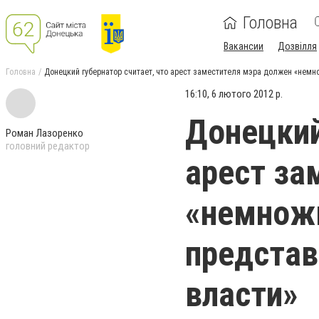
Головна
Вакансии
Дозвілля
Головна
Донецкий губернатор считает, что арест заместителя мэра должен «немно
16:10, 6 лютого 2012 р.
Донецкий
Роман Лазоренко
головний редактор
арест за
«немножк
представ
власти»