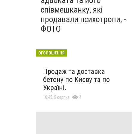
адвоката та його
співмешканку, які
продавали психотропи, -
ФОТО
ОГОЛОШЕННЯ
Продаж та доставка
бетону по Києву та по
Україні.
3
10:45, 5 серпня