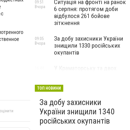
Ситуація на фронті на ранок
09:51
е
Вчора
6 серпня: протягом доби
«с
відбулося 261 бойове
зіткнення
мотренного
За добу захисники України
ственное
09:05
Вчора
знищили 1330 російських
окупантів
У Краматорську та двох
16:44
5 серпня
селищах громади
оголосили примусову
евакуацію дітей із
ТОП НОВИНИ
небезпечних районів
За добу захисники
України знищили 1340
 оцінити
російських окупантів