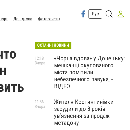
Рус
порт
Довідкова
Фотоотчеты
ОСТАННІ НОВИНИ
что
«Чорна вдова» у Донецьку:
12:18
Вчора
мешканці окупованого
н
міста помітили
небезпечного павука, -
вить
ВІДЕО
Жителя Костянтинівки
11:56
Вчора
засудили до 8 років
ув’язнення за продаж
метадону