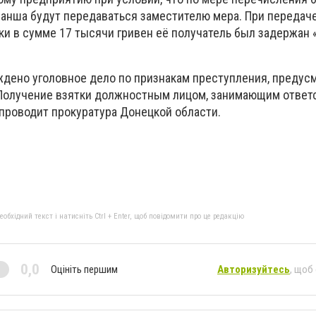
транша будут передаваться заместителю мера. При передач
ки в сумме 17 тысячи гривен её получатель был задержан 
ждено уголовное дело по признакам преступления, предус
 «Получение взятки должностным лицом, занимающим ответ
проводит прокуратура Донецкой области.
бхідний текст і натисніть Ctrl + Enter, щоб повідомити про це редакцію
0,0
Оцініть першим
Авторизуйтесь
, щоб