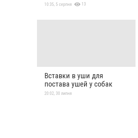
13
10:35, 5 серпня
Вставки в уши для
постава ушей у собак
20:02, 30 липня