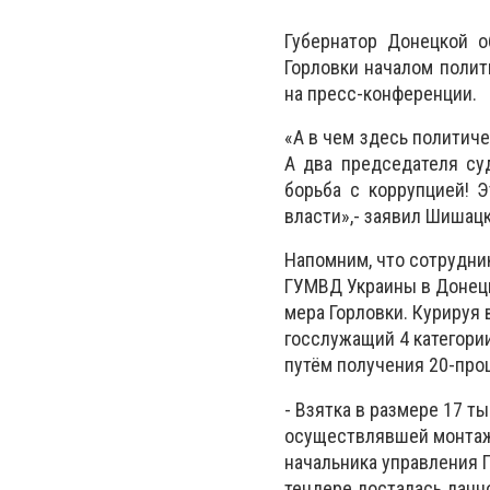
Губернатор Донецкой 
Горловки началом полит
на пресс-конференции.
«А в чем здесь политиче
А два председателя су
борьба с коррупцией! Э
власти»,- заявил Шишацк
Напомним, что сотрудни
ГУМВД Украины в Донецк
мера Горловки. Курируя
госслужащий 4 категори
путём получения 20-про
- Взятка в размере 17 
осуществлявшей монтаж 
начальника управления Г
тендере досталась данн