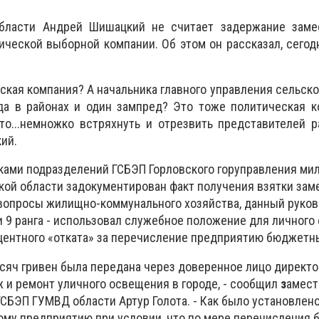
области Андрей Шишацкий не считает задержание заме
ической выборной компании. Об этом он рассказал, сегодн
ская компания? А начальника главного управления сельско
да в районах и один зампред? Это тоже политическая к
то...немножко встряхнуть и отрезвить представителей 
ий.
ками подразделений ГСБЭП Горловского горуправления ми
ой области задокументирован факт получения взятки зам
 вопросы жилищно-коммунального хозяйства, данный руков
и 9 ранга - использовал служебное положение для личного
центного «отката» за перечисление предприятию бюджетны
тысяч гривен была передана через доверенное лицо директ
и ремонт уличного освещения в городе, - сообщил
з
амест
СБЭП ГУМВД области Артур Голота. - Как было установлено
ому предприятию при условии, что по мере перечисления