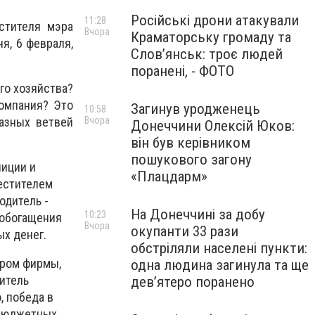
Російські дрони атакували
11:28
стителя мэра
Вчора
Краматорську громаду та
я, 6 февраля,
Слов’янськ: троє людей
поранені, - ФОТО
го хозяйства?
омпания? Это
Загинув уродженець
10:58
Вчора
разных ветвей
Донеччини Олексій Юков:
він був керівником
пошукового загону
лиции и
«Плацдарм»
естителем
одитель -
На Донеччині за добу
10:23
 обогащения
Вчора
окупанти 33 рази
х денег.
обстріляли населені пункти:
ором фирмы,
одна людина загинула та ще
итель
девʼятеро поранено
, победа в
 бюджетных