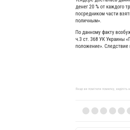
денег 20 % от каждого 
посредником части взят
поличным».
По данному факту возбу
ч.3 ст. 368 УК Украины
положение». Следствие 
Якщо ви помітили помилку, виділіть нео