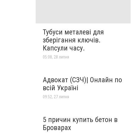
Тубуси металеві для
зберігання ключів.
Капсули часу.
05:08, 28 липня
Адвокат (СЗЧ)| Онлайн по
всій Україні
09:52, 27 липня
5 причин купить бетон в
Броварах