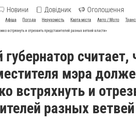
Новини
Довідник
Оголошення
Афіша
Погода
Нерухомість
Карта міста
Авто / Мото
Транс
жко встряхнуть и отрезвить представителей разных ветвей власти»
 губернатор считает, 
местителя мэра долже
о встряхнуть и отрез
ителей разных ветвей