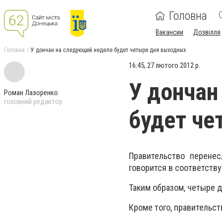
Головна
Вакансии
Дозвілля
Головна
У дончан на следующей неделе будет четыре дня выходных
16:45, 27 лютого 2012 р.
У дончан
Роман Лазоренко
головний редактор
будет че
Правительство перенес
говорится в соответств
Таким образом, четыре д
Кроме того, правительст