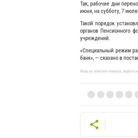
Так, рабочие дни перено
июня, на субботу, 7 июля
Такой порядок установ
органов Пенсионного фо
учреждений.
«Специальный режим ра
банк», — сказано в пост
Якщо ви помітили помилку, виділіть нео