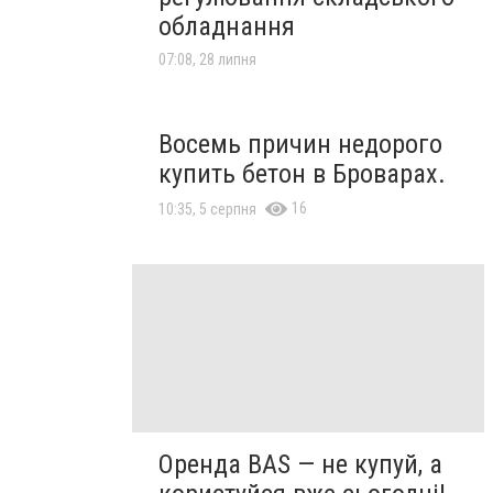
обладнання
07:08, 28 липня
Восемь причин недорого
купить бетон в Броварах.
16
10:35, 5 серпня
Оренда BAS — не купуй, а