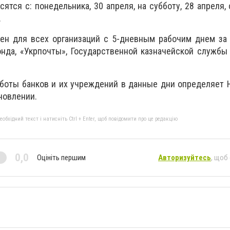
сятся с: понедельника, 30 апреля, на субботу, 28 апреля,
.
лен для всех организаций с 5-дневным рабочим днем за
нда, «Укрпочты», Государственной казначейской службы
боты банков и их учреждений в данные дни определяет 
ановлении.
бхідний текст і натисніть Ctrl + Enter, щоб повідомити про це редакцію
0,0
Оцініть першим
Авторизуйтесь
, щоб