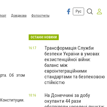
Рус
порт
Довідкова
Фотоотчеты
ОСТАННІ НОВИНИ
Трансформація Служби
16:17
безпеки України в умовах
екзистенційної війни:
баланс між
євроінтеграційними
рта. Об этом
стандартами та безпековою
стійкістю
На Донеччині за добу
10:16
 Конституции.
окупанти 44 рази
обстріляли населені пункти: