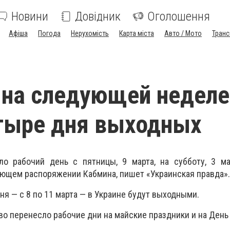
Новини
Довідник
Оголошення
Афіша
Погода
Нерухомість
Карта міста
Авто / Мото
Транс
 на следующей неделе
тыре дня выходных
ло рабочий день с пятницы, 9 марта, на субботу, 3 ма
ующем распоряжении Кабмина, пишет «Украинская правда».
ня — с 8 по 11 марта — в Украине будут выходными.
во перенесло рабочие дни на майские праздники и на День