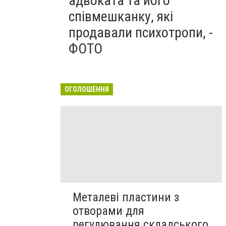
адвоката та його
співмешканку, які
продавали психотропи, -
ФОТО
ОГОЛОШЕННЯ
Металеві пластини з
отворами для
регулювання складського