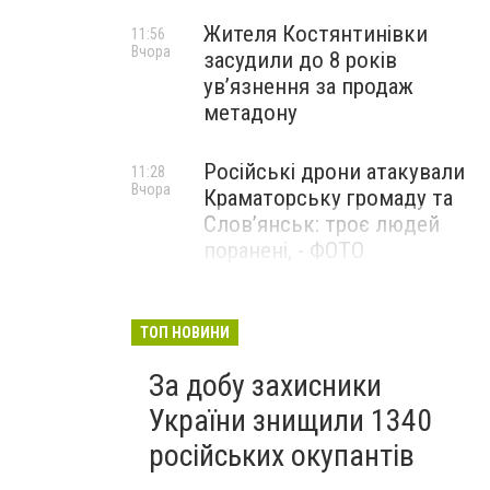
Жителя Костянтинівки
11:56
Вчора
засудили до 8 років
ув’язнення за продаж
метадону
Російські дрони атакували
11:28
Вчора
Краматорську громаду та
Слов’янськ: троє людей
поранені, - ФОТО
Загинув уродженець
10:58
Вчора
Донеччини Олексій Юков:
ТОП НОВИНИ
він був керівником
За добу захисники
пошукового загону
«Плацдарм»
України знищили 1340
російських окупантів