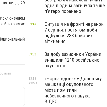
 с пятницы, 29
одна людина загинула та ще
пʼятеро поранено
 исключением
 и банковских
Ситуація на фронті на ранок
09:47
7 серпня: протягом доби
відбулося 233 бойових
Национальный
зіткнення
За добу захисники України
09:02
знищили 1210 російських
окупантів
 оцінити
«Чорна вдова» у Донецьку:
12:18
Вчора
мешканці окупованого
міста помітили
небезпечного павука, -
ВІДЕО