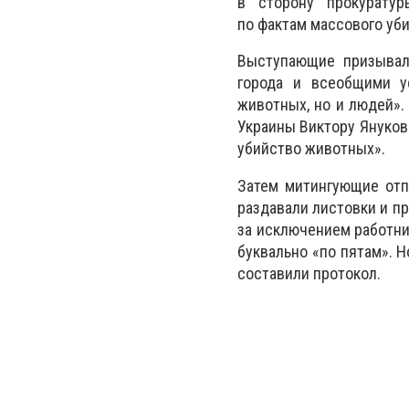
в сторону прокуратур
по фактам массового уб
Выступающие призывал
города и всеобщими у
животных, но и людей».
Украины Виктору Януков
убийство животных».
Затем митингующие отп
раздавали листовки и п
за исключением работни
буквально «по пятам». Н
составили протокол.