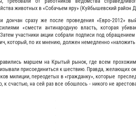
ы, требовали от работников ведомства справедливо
ийства животных в «Собачьем яру» (Куйбышевский район Д
и дончан сразу же после проведения «Евро-2012» вы
силиями «смести антинародную власть, которая убива
 Затем участники акции собрали подписи под обращением
ич, который, по их мнению, должен немедленно «наложить
равились маршем на Крытый рынок, где всем прохожим
ризывали присоединиться к шествию. Правда, желающих ок
ков милиции, переодетых в «гражданку», которые пресле
о, к счастью, на сей раз все обошлось - никого не арестов