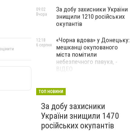
За добу захисники України
09:02
Вчора
знищили 1210 російських
окупантів
«Чорна вдова» у Донецьку:
12:18
6 серпня
мешканці окупованого
 оцінити
міста помітили
небезпечного павука, -
ВІДЕО
Жителя Костянтинівки
11:56
6 серпня
засудили до 8 років
ТОП НОВИНИ
ув’язнення за продаж
За добу захисники
метадону
України знищили 1470
російських окупантів