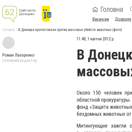
Головна
Вакансии
Дозвілля
Головна
В Донецке протестовали против массовых убийств животных (фото)
11:40, 1 квітня 2012 р.
В Донецк
Роман Лазоренко
головний редактор
массовых
Около 150 человек пр
областной прокуратуры.
фонд «Защита животных
бездомных животных от 
Митингующие зажгли с