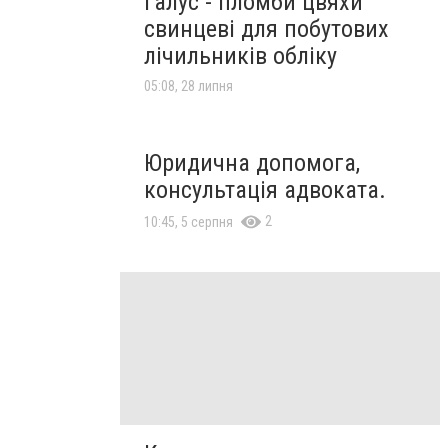
Галус - пломби цвяхи
свинцеві для побутових
лічильників обліку
05:08, 28 липня
Юридична допомога,
консультація адвоката.
2
10:45, 5 серпня