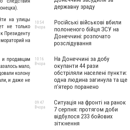
го следствия
державну зраду
онецка).
йти на улицы
Російські військові вбили
10:54
ет не только
Вчора
полоненого бійця ЗСУ на
 к Президенту
Донеччині: розпочато
 мораторий на
розслідування
На Донеччині за добу
 и продавцам
10:16
Вчора
окупанти 44 рази
азалось мало,
обстріляли населені пункти:
довали колону
одна людина загинула та ще
али, и даже не
пʼятеро поранено
Ситуація на фронті на ранок
09:47
Вчора
7 серпня: протягом доби
відбулося 233 бойових
зіткнення