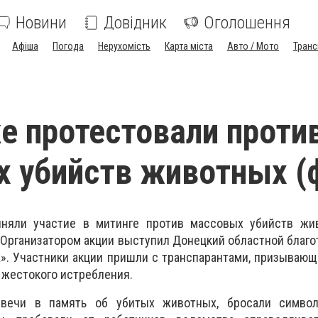
Новини
Довідник
Оголошення
Афіша
Погода
Нерухомість
Карта міста
Авто / Мото
Транс
е протестовали проти
 убийств животных (
иняли участие в митинге против массовых убийств жи
 Организатором акции выступил Донецкий областной благ
». Участники акции пришли с транспарантами, призываю
жестокого истребления.
вечи в память об убитых животных, бросали симво