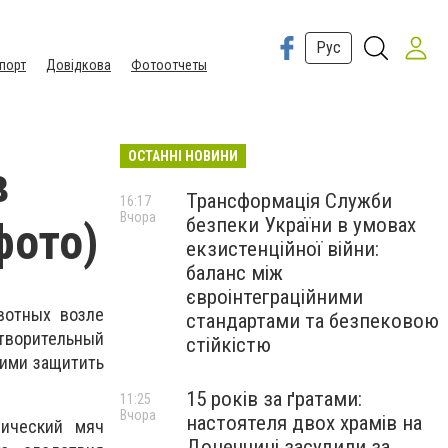
Рус
порт
Довідкова
Фотоотчеты
ОСТАННІ НОВИНИ
в
Трансформація Служби
16:17
Вчора
безпеки України в умовах
фото)
екзистенційної війни:
баланс між
євроінтеграційними
вотных возле
стандартами та безпековою
отворительный
стійкістю
щими защитить
15 років за ґратами:
11:25
Вчора
настоятеля двох храмів на
лический мяч
Донеччині засудили за