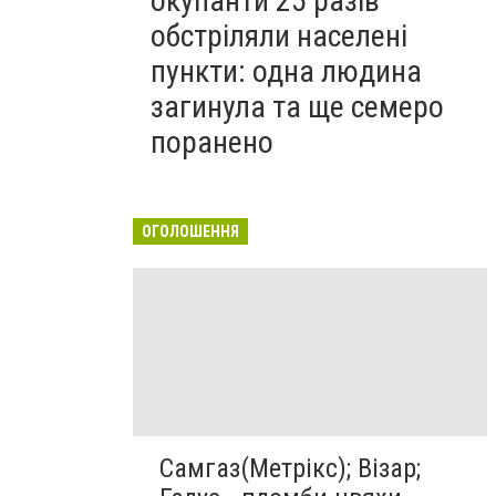
окупанти 25 разів
обстріляли населені
пункти: одна людина
загинула та ще семеро
поранено
ОГОЛОШЕННЯ
Самгаз(Метрікс); Візар;