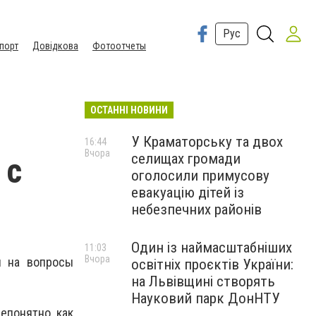
Рус
порт
Довідкова
Фотоотчеты
ОСТАННІ НОВИНИ
У Краматорську та двох
16:44
Вчора
селищах громади
 с
оголосили примусову
евакуацію дітей із
небезпечних районів
Один із наймасштабніших
11:03
Вчора
л на вопросы
освітніх проєктів України:
на Львівщині створять
Науковий парк ДонНТУ
епонятно, как