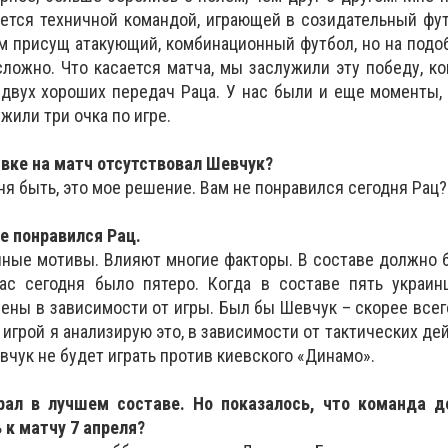
яется техничной командой, играющей в созидательный фут
Им присущ атакующий, комбинационный футбол, но на подо
 сложно. Что касается матча, мы заслужили эту победу, к
 двух хороших передач Раца. У нас были и еще моменты, 
жили три очка по игре.
аявке на матч отсутствовал Шевчук?
ня быть, это мое решение. Вам не понравился сегодня Рац?
не понравился Рац.
нные мотивы. Влияют многие факторы. В составе должно
ас сегодня было пятеро. Когда в составе пять украинц
ены в зависимости от игры. Был бы Шевчук – скорее всего
игрой я анализирую это, в зависимости от тактических дей
евчук не будет играть против киевского «Динамо».
рал в лучшем составе. Но показалось, что команда д
 к матчу 7 апреля?