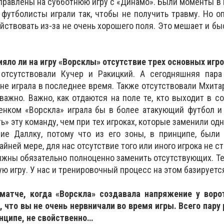
правлены на субботнюю игру с «Динамо». Были моменты в м
 футболисты играли так, чтобы не получить травму. Но о
йствовать из-за не очень хорошего поля. Это мешает и бы
лияло ли на игру «Ворсклы» отсутствие трех основных игр
отсутствовали Кучер и Ракицкий. А сегодняшняя пара
не играла в последнее время. Также отсутствовали Мхита
еважно. Важно, как отдаются на поле те, кто выходит в с
бенком «Ворскла» играла бы в более атакующий футбол 
ь» эту команду, чем при тех игроках, которые заменили одн
вие Даллку, потому что из его зоны, в принципе, были
йней мере, для нас отсутствие того или иного игрока не ст
лжны обязательно полноценно заменить отсутствующих. Те,
ю игру. У нас и тренировочный процесс на этом базируетс
матче, когда «Ворскла» создавала напряжение у воро
 что вы не очень нервничали во время игры. Всего пару
инципе, не свойственно…