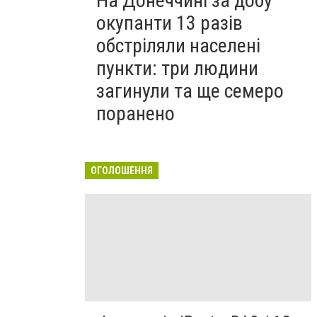
На Донеччині за добу
окупанти 13 разів
обстріляли населені
пункти: три людини
загинули та ще семеро
поранено
ОГОЛОШЕННЯ