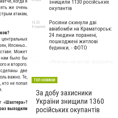
атче, когда я
знищили 1130 російських
пять же очень
окупантів
стрым атакам,
Росіяни скинули дві
16:25
4 серпня
авіабомби на Краматорськ:
оков?
24 людини поранені,
 центральных
пошкоджені житлові
рян, Илсиньо…
будинки, - ФОТО
оставе. Может
и нам было бы
«Ураган» не встиг відкрити
11:56
ого и второго.
4 серпня
вогонь: українські дрони
 сделаны две
знищили російський РСЗВ
оль важно. Те,
на Донеччині,- ВІДЕО
ТОП НОВИНИ
 кто не попал
я.
За добу захисники
України знищили 1360
т «Шахтера»?
російських окупантів
 раз выходили