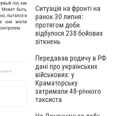
ервый гол, как
Ситуація на фронті на
. Может быть,
ранок 30 липня:
чно, пытался в
ле они могли
протягом доби
 контролем.
відбулося 238 бойових
зіткнень
Передавав родичу в РФ
дані про українських
 оцінити
військових: у
Краматорську
затримали 48-річного
таксиста