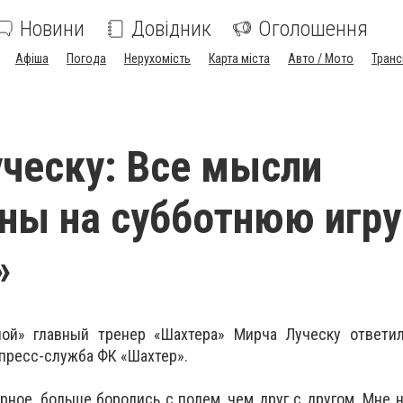
Новини
Довідник
Оголошення
Афіша
Погода
Нерухомість
Карта міста
Авто / Мото
Транс
ческу: Все мысли
ны на субботнюю игру
»
лой» главный тренер «Шахтера» Мирча Луческу ответи
пресс-служба ФК «Шахтер».
рное, больше боролись с полем, чем друг с другом. Мне н