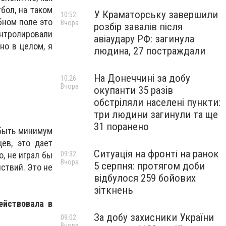
бол, на таком
У Краматорську завершили
10:52
бном поле это
Вчора
розбір завалів після
онтролировали
авіаудару РФ: загинула
но в целом, я
людина, 27 постраждали
На Донеччині за добу
10:26
Вчора
окупанти 35 разів
обстріляли населені пункти:
три людини загинули та ще
31 поранено
 быть минимум
ев, это дает
Ситуація на фронті на ранок
, не играл бы
09:32
Вчора
5 серпня: протягом доби
ствий. Это не
відбулося 259 бойових
зіткнень
ействовала в
За добу захисники України
09:02
Вчора