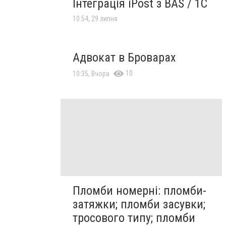
Інтеграція iPost з BAS / 1C
10:54, 29 липня
Адвокат в Броварах
10
10:35, Вчора
Пломби номерні: пломби-
затяжки; пломби засувки;
тросового типу; пломби