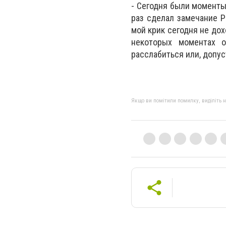
- Сегодня были моменты,
раз сделал замечание Р
мой крик сегодня не дох
некоторых моментах о
расслабиться или, допус
Якщо ви помітили помилку, виділіть нео