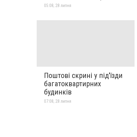
05:08, 28 липня
Поштові скрині у під'їзди
багатоквартирних
будинків
07:08, 28 липня