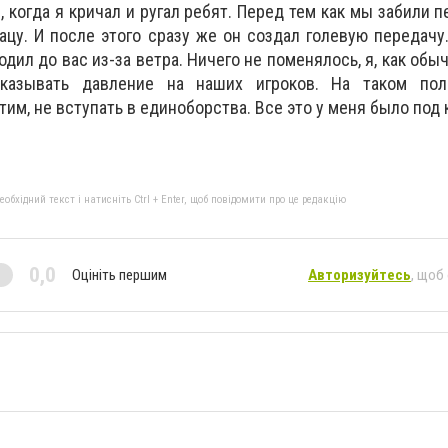
 когда я кричал и ругал ребят. Перед тем как мы забили п
ацу. И после этого сразу же он создал голевую передачу
одил до вас из-за ветра. Ничего не поменялось, я, как обы
казывать давление на наших игроков. На таком по
тим, не вступать в единоборства. Все это у меня было под
бхідний текст і натисніть Ctrl + Enter, щоб повідомити про це редакцію
0,0
Оцініть першим
Авторизуйтесь
, щоб