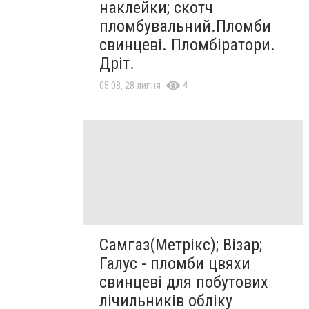
наклейки; скотч
пломбувальний.Пломби
свинцеві. Пломбіратори.
Дріт.
4
05:08, 28 липня
Самгаз(Метрікс); Візар;
Галус - пломби цвяхи
свинцеві для побутових
лічильників обліку