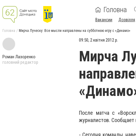
Головна
Вакансии
Дозвілля
Головна
Мирча Луческу: Все мысли направлены на субботнюю игру с «Динамо»
09:50, 2 квітня 2012 р.
Мирча Лу
Роман Лазоренко
головний редактор
направле
«Динамо
После матча с «Ворск
журналистов. Сообщает 
- Сегодня команды, наве