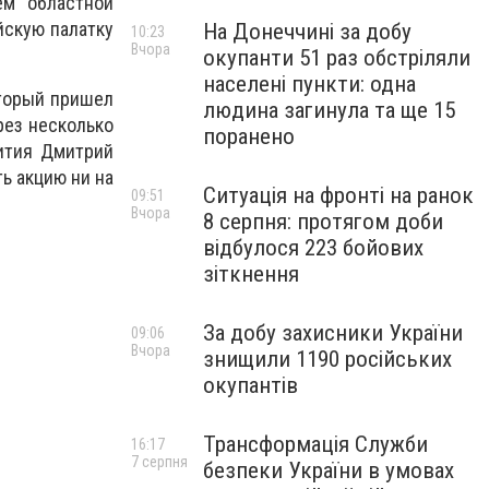
ем областной
йскую палатку
На Донеччині за добу
10:23
Вчора
окупанти 51 раз обстріляли
населені пункти: одна
оторый пришел
людина загинула та ще 15
рез несколько
поранено
лития Дмитрий
ь акцию ни на
Ситуація на фронті на ранок
09:51
Вчора
8 серпня: протягом доби
відбулося 223 бойових
зіткнення
За добу захисники України
09:06
Вчора
знищили 1190 російських
окупантів
Трансформація Служби
16:17
7 серпня
безпеки України в умовах