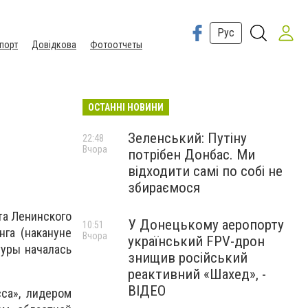
Рус
порт
Довідкова
Фотоотчеты
ОСТАННІ НОВИНИ
Зеленський: Путіну
22:48
Вчора
потрібен Донбас. Ми
відходити самі по собі не
збираємося
та Ленинского
У Донецькому аеропорту
10:51
га (накануне
Вчора
український FPV-дрон
туры началась
знищив російський
реактивний «Шахед», -
ВІДЕО
са», лидером