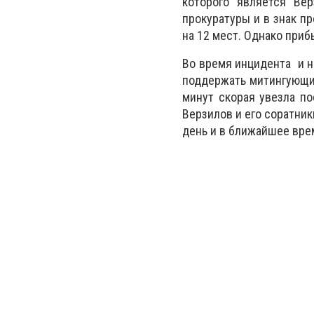
которого является Ве
прокуратуры и в знак п
на 12 мест. Однако приб
Во время инцидента и н
поддержать митингующих
минут скорая увезла п
Верзилов и его соратник
день и в ближайшее вре