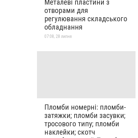
Металеві пластини з
отворами для
регулювання складського
обладнання
07:08, 28 липня
Пломби номерні: пломби-
затяжки; пломби засувки;
тросового типу; пломби
наклейки; скотч