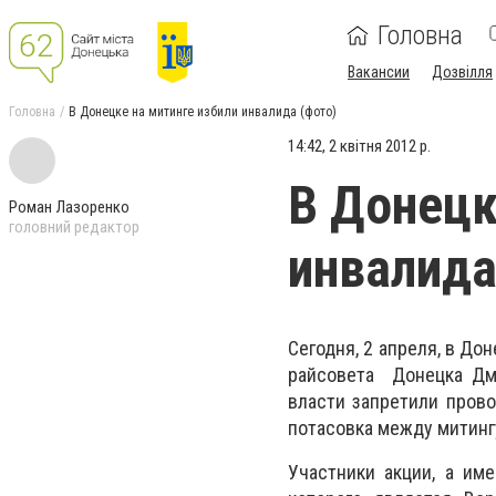
Головна
Вакансии
Дозвілля
Головна
В Донецке на митинге избили инвалида (фото)
14:42, 2 квітня 2012 р.
В Донецк
Роман Лазоренко
головний редактор
инвалида
Сегодня, 2 апреля, в До
райсовета Донецка Дми
власти запретили прово
потасовка между митин
Участники акции, а им