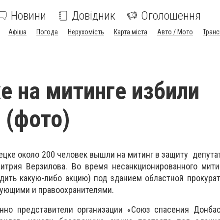
Новини
Довідник
Оголошення
Афіша
Погода
Нерухомість
Карта міста
Авто / Мото
Транс
е на митинге избили
 (фото)
нецке около 200 человек вышли на митинг в защиту депута
трия Верзилова. Во время несанкционированного митин
дить какую-либо акцию) под зданием областной прокура
гующими и правоохранителями.
енно представители организации «Союз спасения Донбас