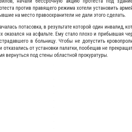
рзилов, начали бессрочную акцию протеста под здани
ротеста против правящего режима хотели установить арме
ывшие на место правоохранители не дали этого сделать.
ачалась потасовка, в результате которой один инвалид, к
 оказался на асфальте. Ему стало плохо и прибывшая че
острадавшего в больницу. Чтобы не допустить кровопро
и отказались от установки палатки, пообещав не прекращат
мя вернуться под стены областной прокуратуры.