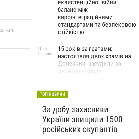
екзистенційної війни:
баланс між
євроінтеграційними
стандартами та безпековою
 оцінити
стійкістю
15 років за ґратами:
11:25
7 серпня
настоятеля двох храмів на
Донеччині засудили за
державну зраду
Російські військові вбили
10:54
7 серпня
полоненого бійця ЗСУ на
ТОП НОВИНИ
Донеччині: розпочато
За добу захисники
розслідування
України знищили 1500
російських окупантів