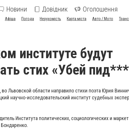
Новини
Довідник
Оголошення
Афіша
Погода
Нерухомість
Карта міста
Авто / Мото
Транс
ом институте будут
ать стих «Убей пид**
 во Львовской области направило стихи поэта Юрия Винни
цкий научно-исследовательский институт судебных экспер
дитель Института политических, социологических и марке
 Бондаренко.