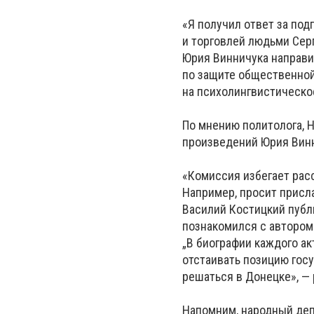
«Я получил ответ за по
и торговлей людьми Серг
Юрия Винничука направи
по защите общественной
на психолингвистическо
По мнению политолога, 
произведений Юрия Винн
«Комиссия избегает рас
Например, просит присл
Василий Костицкий публи
познакомился с автором.
„В биографии каждого акт
отстаивать позицию гос
решаться в Донецке», —
Напомним, народный деп