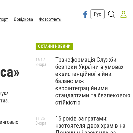
Рус
порт
Довідкова
Фотоотчеты
ОСТАННІ НОВИНИ
Трансформація Служби
16:17
Вчора
безпеки України в умовах
*са»
екзистенційної війни:
баланс між
євроінтеграційними
чука
стандартами та безпековою
тиз.
стійкістю
15 років за ґратами:
11:25
тинговых
Вчора
настоятеля двох храмів на
Донеччині засудили за