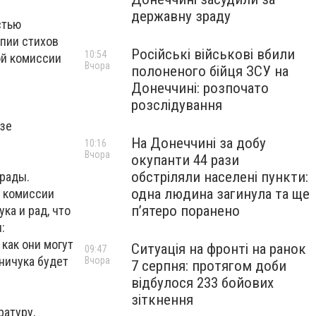
державну зраду
стью
опии стихов
Російські військові вбили
10:54
ой комиссии
Вчора
полоненого бійця ЗСУ на
Донеччині: розпочато
розслідування
изе
На Донеччині за добу
10:16
Вчора
окупанти 44 рази
обстріляли населені пункти:
грады.
одна людина загинула та ще
ь комиссии
пʼятеро поранено
ка и рад, что
:
 как они могут
Ситуація на фронті на ранок
09:47
ничука будет
Вчора
7 серпня: протягом доби
відбулося 233 бойових
зіткнення
ратуру,