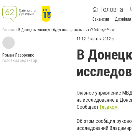
Головна
Вакансии
Дозвілля
Головна
В Донецком институте будут исследовать стих «Убей пид***са»
11:12, 3 квітня 2012 р.
В Донецк
Роман Лазоренко
головний редактор
исследов
Главное управление МВД
на исследование в Доне
Сообщает
Главком
.
Об этом сообщил руково
исследований Владимир