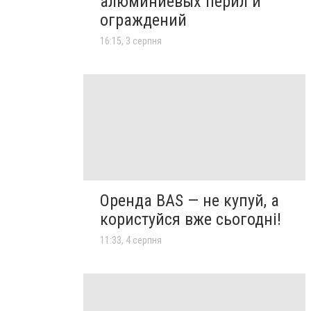
алюминиевых перил и
ограждений
16:15, 3 серпня
Оренда BAS — не купуй, а
користуйся вже сьогодні!
11:33, 4 серпня