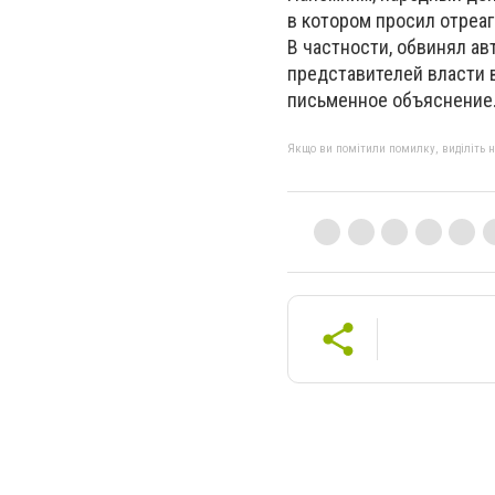
в котором просил отреаг
В частности, обвинял а
представителей власти 
письменное объяснение
Якщо ви помітили помилку, виділіть нео