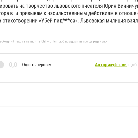
ировать на творчество львовского писателя Юрия Винничу
втора в и призывам к насильственным действиям в отноше
в стихотворении «Убей пид***са». Львовская милиция взял
.
бхідний текст і натисніть Ctrl + Enter, щоб повідомити про це редакцію
0,0
Оцініть першим
Авторизуйтесь
, щоб