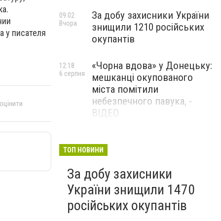
ка.
За добу захисники України
09:02
нии
Вчора
знищили 1210 російських
а у писателя
окупантів
«Чорна вдова» у Донецьку:
12:18
6 серпня
мешканці окупованого
міста помітили
небезпечного павука, -
 оцінити
ВІДЕО
Жителя Костянтинівки
11:56
6 серпня
засудили до 8 років
ТОП НОВИНИ
ув’язнення за продаж
За добу захисники
метадону
України знищили 1470
російських окупантів