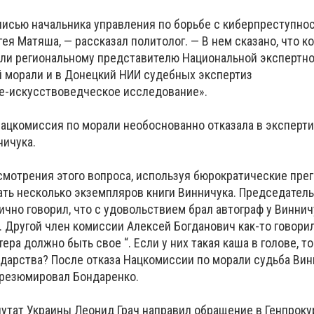
дписью начальника управления по борьбе с киберпреступно
ея Матяша, — рассказал политолог. — В нем сказано, что к
ли региональному представителю Национальной экспертн
 морали и в Донецкий НИИ судебных экспертиз
е-искусствоведческое исследование».
Нацкомиссия по морали необоснованно отказала в эксперт
ичука.
смотрения этого вопроса, используя бюрократические пре
ать несколько экземпляров книги Винничука. Председател
чно говорил, что с удовольствием брал автограф у Винничу
 Другой член комиссии Алексей Богданович как-то говорил
ера должно быть свое “. Если у них такая каша в голове, то
ударства? После отказа Нацкомиссии по морали судьба Вин
 резюмировал Бондаренко.
утат Украины Леонид Грач направил обращение в Генпроку