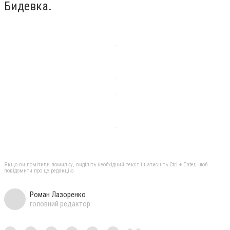
Бидевка.
Якщо ви помітили помилку, виділіть необхідний текст і натисніть Ctrl + Enter, щоб
повідомити про це редакцію
Роман Лазоренко
головний редактор