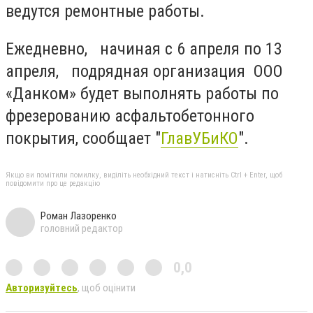
ведутся ремонтные работы.
Ежедневно, начиная с 6 апреля по 13
апреля, подрядная организация ООО
«Данком» будет выполнять работы по
фрезерованию асфальтобетонного
покрытия, сообщает "
ГлавУБиКО
".
Якщо ви помітили помилку, виділіть необхідний текст і натисніть Ctrl + Enter, щоб
повідомити про це редакцію
Роман Лазоренко
головний редактор
0,0
Авторизуйтесь
, щоб оцінити