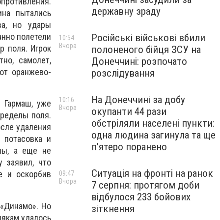
опротивления.
державну зраду
ина пытались
а, но удары
анно полетели
Російські військові вбили
10:54
Вчора
р поля. Игрок
полоненого бійця ЗСУ на
но, самолет,
Донеччині: розпочато
 от оранжево-
розслідування
На Донеччині за добу
10:16
 Гармаш, уже
Вчора
окупанти 44 рази
ределы поля.
обстріляли населені пункти:
осле удаления
одна людина загинула та ще
 потасовка и
пʼятеро поранено
ны, а еще не
 заявил, что
Ситуація на фронті на ранок
е и оскорбив
09:47
Вчора
7 серпня: протягом доби
відбулося 233 бойових
 «Динамо». Но
зіткнення
някам удалось