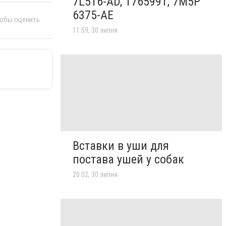
7L516-AD, 1765991, 7M5P
6375-AE
тобы оценить
11:59, 30 липня
Вставки в уши для
постава ушей у собак
20:02, 30 липня