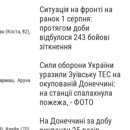
Ситуація на фронті на
ранок 1 серпня:
протягом доби
н (Коста, 82),
відбулося 243 бойові
зіткнення
Сили оборони України
уразили Зуївську ТЕС на
Гармаш, Аруна
окупованій Донеччині:
на станції спалахнула
пожежа, - ФОТО
На Донеччині за добу
), Идейе (70),