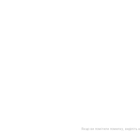
Якщо ви помітили помилку, виділіть нео