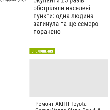
окупанти 25 разів
обстріляли населені
пункти: одна людина
загинула та ще семеро
поранено
ОГОЛОШЕННЯ
Ремонт АКПП Toyota