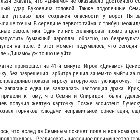
льзя сказать, что «Динамо» не оказывало достойного с
ный удар Вукоевича головой. Также подопечные Сем
ыши угловых для создания опасности у ворот Пятов
ли не точны. В середине первого тайма с трибун неожид
ные самолетики. Один из них спланировал прямо в цент
пустить бумажный аэроплан обратно, но безрезультат
нулся на поле. В этот момент подумалось, что сегодня
ле «Динамо» уж точно не уйти.
атче произошел на 41-й минуте. Игрок «Динамо» Денис
ку, без разрешения арбитра решил зачем-то выйти за п
справедливо показал игроку вторую желтую карточку. П
е запасных едва не завязалась настоящая драка. Крик,
 привели к тому, что Семин и Спиридон были удале
в получил желтую карточку. Позже ассистент Луческу
озвал горняков «людьми неправильной ориентации, ещ
ось, что вслед за Семиным покинет поле и вся команда
 продолжилась. Реализовать численное преимущество гор