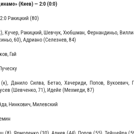
намо» (Киев) — 2:0 (0:0)
 2:0 Ракицкий (80)
к), Кучер, Ракицкий, Шевчук, Хюбшман, Фернандиньо, Виллиа
иньо, 60), Адриано (Селезнев, 84)
жов, Гай
Луческу
к), Данило Силва, Бетао, Хачериди, Попов, Вукоевич, 
Гусев (Шевченко, 71), Идейе (Мехмеди, 87)
йда, Нинкович, Милевский
емин
 (8), Ярмоленко (30), Алиев (44), Попов (55), Тейшейра (59