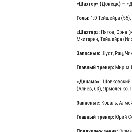
«Шахтер» (Донецк) — «Ди
Голы:
1:0 Тейшейра (55),
«Шахтер»:
Пятов, Срна (
Мхитарян, Тейшейра (Илс
Запасные:
Шуст, Рац, Чи
Главный тренер:
Мирча 
«Динамо»:
Шовковский (
(Алиев, 63), Ярмоленко, 
Запасные:
Коваль, Алме
Главный тренер:
Юрий С
Предупреждения:
Гармаш