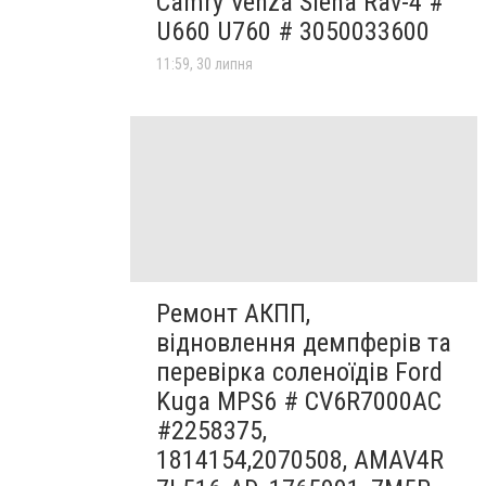
Camry Venza Siena Rav-4 #
U660 U760 # 3050033600
11:59, 30 липня
Ремонт АКПП,
відновлення демпферів та
перевірка соленоїдів Ford
Kuga MPS6 # CV6R7000AC
#2258375,
1814154,2070508, AMAV4R