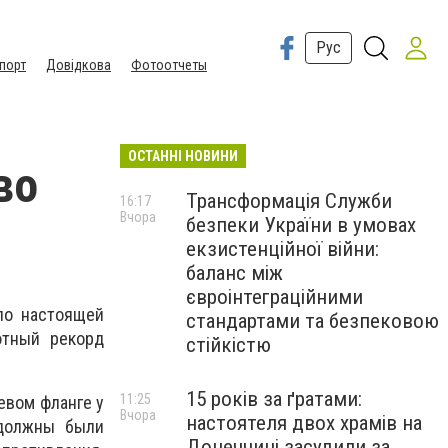
Рус
порт
Довідкова
Фотоотчеты
ОСТАННІ НОВИНИ
во
Трансформація Служби
16:17
Вчора
безпеки України в умовах
екзистенційної війни:
баланс між
євроінтеграційними
ало настоящей
стандартами та безпековою
ютный рекорд
стійкістю
15 років за ґратами:
11:25
левом фланге у
Вчора
настоятеля двох храмів на
 должны были
Донеччині засудили за