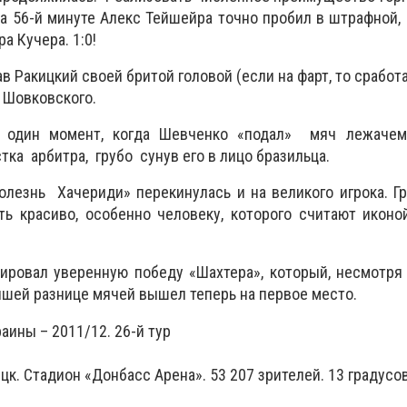
а 56-й минуте Алекс Тейшейра точно пробил в штрафной
а Кучера. 1:0!
в Ракицкий своей бритой головой (если на фарт, то сработ
 Шовковского.
 один момент, когда Шевченко «подал» мяч лежачем
ка арбитра, грубо сунув его в лицо бразильца.
олезнь Хачериди» перекинулась и на великого игрока. Гр
ь красиво, особенно человеку, которого считают иконо
ировал уверенную победу «Шахтера», который, несмотря
учшей разнице мячей вышел теперь на первое место.
ины – 2011/12. 26-й тур
ецк. Стадион «Донбасс Арена». 53 207 зрителей. 13 градусо