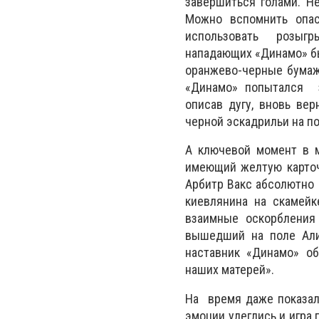
завершиться голами. Не
Можно вспомнить опас
использовать розыгр
нападающих «Динамо» бы
оранжево-черные бумаж
«Динамо» попытался за
описав дугу, вновь вер
черной эскадрильи на по
А ключевой момент в м
имеющий желтую карточ
Арбитр Вакс абсолютно 
киевлянина на скамейк
взаимные оскорбления
вышедший на поле Алие
наставник «Динамо» об
наших матерей».
На время даже показал
эмоции улеглись и игра