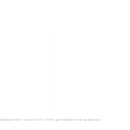
бхідний текст і натисніть Ctrl + Enter, щоб повідомити про це редакцію