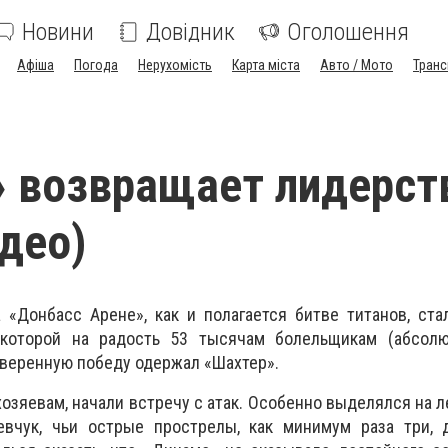
Новини
Довідник
Оголошення
Афіша
Погода
Нерухомість
Карта міста
Авто / Мото
Транс
 возвращает лидерст
идео)
 «Донбасс Арене», как и полагается битве титанов, ст
 которой на радость 53 тысячам болельщикам (абсол
уверенную победу одержал «Шахтер».
 хозяевам, начали встречу с атак. Особенно выделялся на 
евчук, чьи острые прострелы, как минимум раза три,