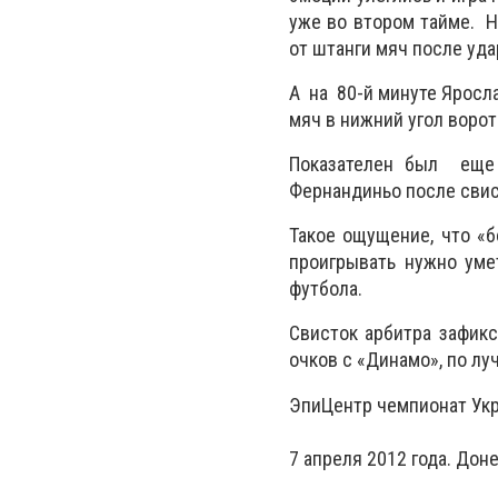
уже во втором тайме. Н
от штанги мяч после удар
А на 80-й минуте Яросла
мяч в нижний угол ворот
Показателен был еще
Фернандиньо после свист
Такое ощущение, что «б
проигрывать нужно умет
футбола.
Свисток арбитра зафикс
очков с «Динамо», по л
ЭпиЦентр чемпионат Укра
7 апреля 2012 года. Дон