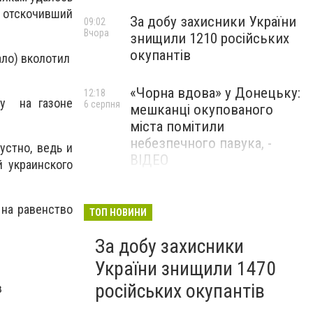
, отскочивший
За добу захисники України
09:02
Вчора
знищили 1210 російських
окупантів
ало) вколотил
«Чорна вдова» у Донецьку:
12:18
у на газоне
6 серпня
мешканці окупованого
міста помітили
небезпечного павука, -
устно, ведь и
ВІДЕО
й украинского
Жителя Костянтинівки
11:56
 на равенство
6 серпня
засудили до 8 років
ТОП НОВИНИ
ув’язнення за продаж
За добу захисники
метадону
України знищили 1470
російських окупантів
в