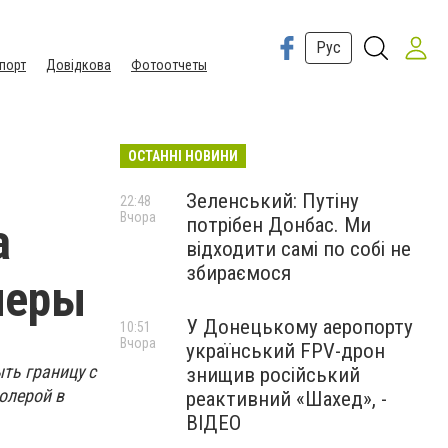
Рус
порт
Довідкова
Фотоотчеты
ОСТАННІ НОВИНИ
Зеленський: Путіну
22:48
Вчора
потрібен Донбас. Ми
а
відходити самі по собі не
збираємося
леры
У Донецькому аеропорту
10:51
Вчора
український FPV-дрон
ть границу с
знищив російський
олерой в
реактивний «Шахед», -
ВІДЕО