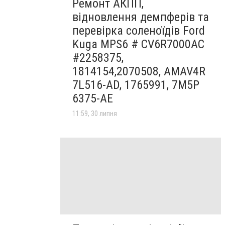
Ремонт АКПП,
відновлення демпферів та
перевірка соленоїдів Ford
Kuga MPS6 # CV6R7000AC
#2258375,
1814154,2070508, AMAV4R
7L516-AD, 1765991, 7M5P
6375-AE
11:59, 30 липня