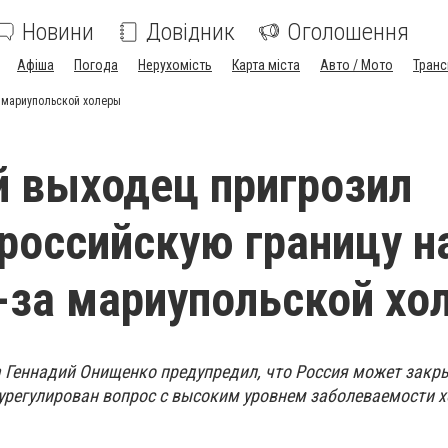
Новини
Довідник
Оголошення
Афіша
Погода
Нерухомість
Карта міста
Авто / Мото
Транс
а мариупольской холеры
 выходец пригрозил
российскую границу н
-за мариупольской хо
 Геннадий Онищенко предупредил, что Россия может закры
 урегулирован вопрос с высоким уровнем заболеваемости х