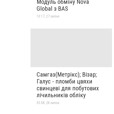
Модуль обміну Nova
Global з BAS
10:17, 27 липня
Самгаз(Метрікс); Візар;
Галус - пломби цвяхи
свинцеві для побутових
лічильників обліку
05:08, 28 липня