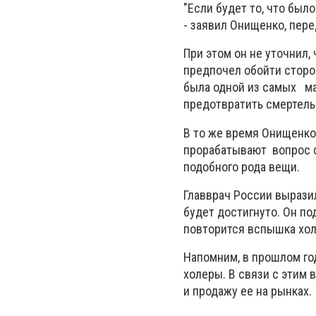
"Если будет то, что был
- заявил Онищенко, пер
При этом он не уточнил,
предпочел обойти сторо
была одной из самых ма
предотвратить смертель
В то же время Онищенко
прорабатывают вопрос с
подобного рода вещи.
Главврач России выразил
будет достигнуто. Он по
повторится вспышка хол
Напомним, в прошлом го
холеры. В связи с этим 
и продажу ее на рынках.