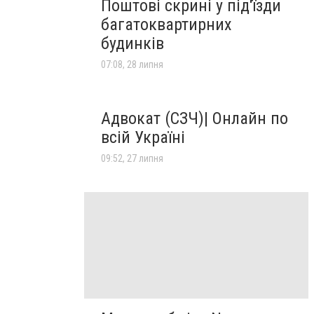
Поштові скрині у під'їзди
багатоквартирних
будинків
07:08, 28 липня
Адвокат (СЗЧ)| Онлайн по
всій Україні
09:52, 27 липня