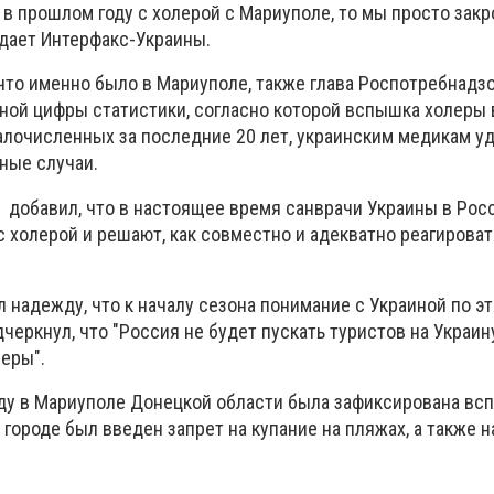
о в прошлом году с холерой с Мариуполе, то мы просто закр
едает Интерфакс-Украины.
 что именно было в Мариуполе, также глава Роспотребнадз
ной цифры статистики, согласно которой вспышка холеры
лочисленных за последние 20 лет, украинским медикам у
ные случаи.
 добавил, что в настоящее время санврачи Украины в Рос
 холерой и решают, как совместно и адекватно реагироват
 надежду, что к началу сезона понимание с Украиной по э
дчеркнул, что "Россия не будет пускать туристов на Украин
еры".
ду в Мариуполе Донецкой области была зафиксирована вс
в городе был введен запрет на купание на пляжах, а также 