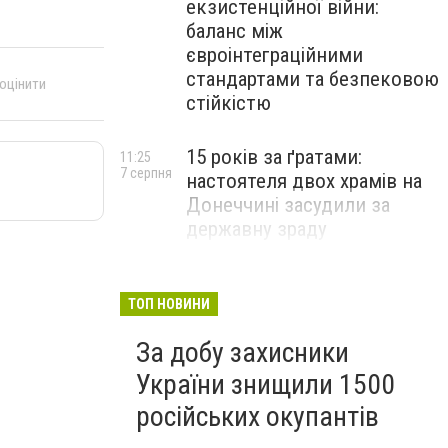
екзистенційної війни:
баланс між
євроінтеграційними
стандартами та безпековою
 оцінити
стійкістю
15 років за ґратами:
11:25
7 серпня
настоятеля двох храмів на
Донеччині засудили за
державну зраду
Російські військові вбили
10:54
7 серпня
полоненого бійця ЗСУ на
ТОП НОВИНИ
Донеччині: розпочато
За добу захисники
розслідування
України знищили 1500
російських окупантів