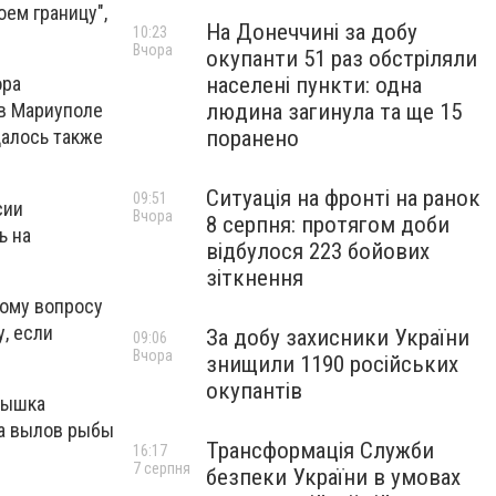
оем границу",
На Донеччині за добу
10:23
Вчора
окупанти 51 раз обстріляли
населені пункти: одна
ора
людина загинула та ще 15
 в Мариуполе
поранено
далось также
Ситуація на фронті на ранок
09:51
сии
Вчора
8 серпня: протягом доби
ь на
відбулося 223 бойових
зіткнення
тому вопросу
у, если
За добу захисники України
09:06
Вчора
знищили 1190 російських
окупантів
пышка
на вылов рыбы
Трансформація Служби
16:17
7 серпня
безпеки України в умовах