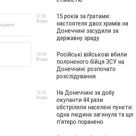
15 років за ґратами:
11:25
Вчора
настоятеля двох храмів на
 оцінити
Донеччині засудили за
державну зраду
Російські військові вбили
10:54
Вчора
полоненого бійця ЗСУ на
Донеччині: розпочато
розслідування
На Донеччині за добу
10:16
Вчора
окупанти 44 рази
обстріляли населені пункти:
одна людина загинула та ще
пʼятеро поранено