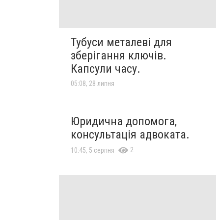
Тубуси металеві для
зберігання ключів.
Капсули часу.
05:08, 28 липня
Юридична допомога,
консультація адвоката.
2
10:45, 5 серпня