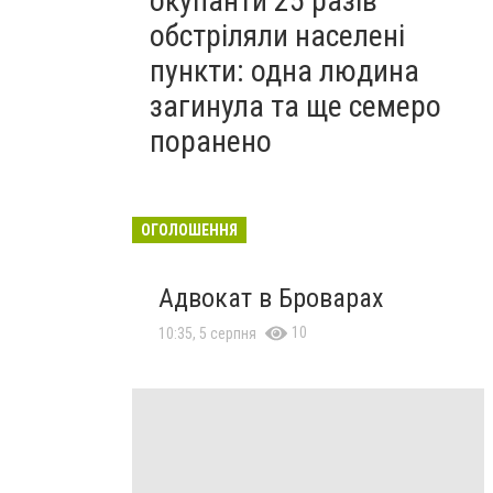
окупанти 25 разів
обстріляли населені
пункти: одна людина
загинула та ще семеро
поранено
ОГОЛОШЕННЯ
Адвокат в Броварах
10
10:35, 5 серпня