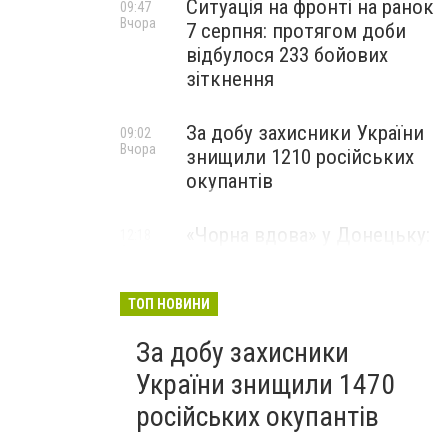
Ситуація на фронті на ранок
09:47
Вчора
7 серпня: протягом доби
відбулося 233 бойових
зіткнення
За добу захисники України
09:02
Вчора
знищили 1210 російських
окупантів
«Чорна вдова» у Донецьку:
12:18
6 серпня
мешканці окупованого
міста помітили
небезпечного павука, -
ТОП НОВИНИ
ВІДЕО
За добу захисники
України знищили 1470
російських окупантів