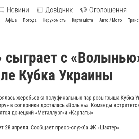
Новини
Довідник
Оголошення
Афіша
Погода
Нерухомість
Карта міста
Авто / Мото
Транс
 сыграет с «Волынью
ле Кубка Украины
стоялась жеребьевка полуфинальных пар розыгрыша Кубка 
еру» в соперники досталась «Волынь». Команды встретятся
ятся донецкий «Металлург»
и «Карпаты».
ут 28 апреля. Сообщает пресс-служба ФК «Шахтер».