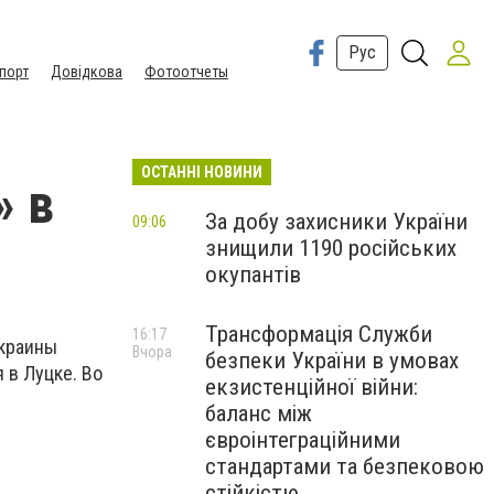
Рус
порт
Довідкова
Фотоотчеты
ОСТАННІ НОВИНИ
» в
За добу захисники України
09:06
знищили 1190 російських
окупантів
Трансформація Служби
16:17
Украины
Вчора
безпеки України в умовах
 в Луцке. Во
екзистенційної війни:
баланс між
євроінтеграційними
стандартами та безпековою
стійкістю