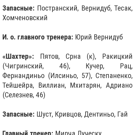
Запасные:
Постранский, Вернидуб, Тесак,
Хомченовский
И. о. главного тренера:
Юрий Вернидуб
«Шахтер»:
Пятов, Срна (к), Ракицкий
(Чигринский, 46), Кучер, Рац,
Фернандиньо (Илсиньо, 57), Степаненко,
Тейшейра, Виллиан, Мхитарян, Адриано
(Селезнев, 46)
Запасные:
Шуст, Кривцов, Дентиньо, Гай
Главный тренер:
Мирча Луческу