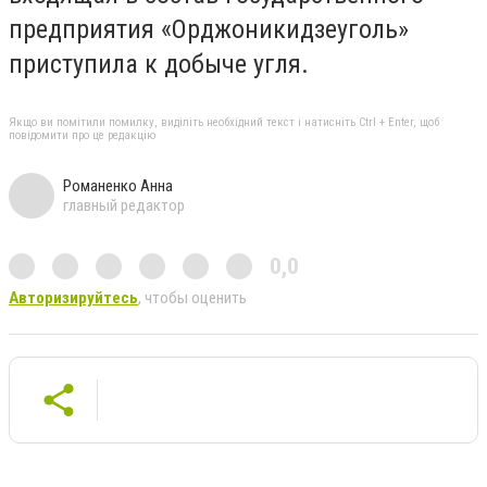
предприятия «Орджоникидзеуголь»
приступила к добыче угля.
Якщо ви помітили помилку, виділіть необхідний текст і натисніть Ctrl + Enter, щоб
повідомити про це редакцію
Романенко Анна
главный редактор
0,0
Авторизируйтесь
, чтобы оценить