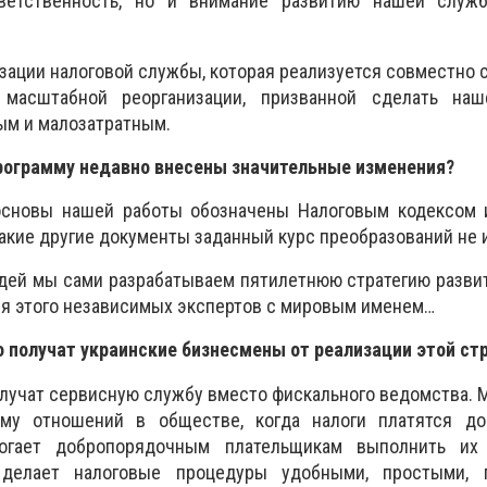
ветственность, но и внимание развитию нашей служ
зации налоговой службы, которая реализуется совместно
масштабной реорганизации, призванной сделать на
ым и малозатратным.
 программу недавно внесены значительные изменения?
 основы нашей работы обозначены Налоговым кодексом 
акие другие документы заданный курс преобразований не 
дей мы сами разрабатываем пятилетнюю стратегию разви
я этого независимых экспертов с мировым именем…
то получат украинские бизнесмены от реализации этой ст
 получат сервисную службу вместо фискального ведомства.
ему отношений в обществе, когда налоги платятся до
огает добропорядочным плательщикам выполнить их
 делает налоговые процедуры удобными, простыми,