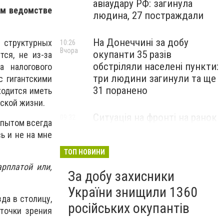
авіаудару РФ: загинула
шем ведомстве
людина, 27 постраждали
На Донеччині за добу
структурных
10:26
Вчора
окупанти 35 разів
тся, не из-за
обстріляли населені пункти:
а налогового
три людини загинули та ще
с гигантскими
31 поранено
ходится иметь
ской жизни.
Ситуація на фронті на ранок
09:32
опытом всегда
Вчора
5 серпня: протягом доби
ь и не на мне
відбулося 259 бойових
зіткнень
ТОП НОВИНИ
рплатой или,
За добу захисники
України знищили 1360
да в столицу,
російських окупантів
точки зрения