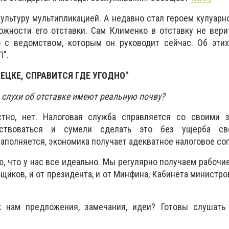
ультуру мультипликацией. А недавно стал героем кулуарно
жности его отставки. Сам Клименко в отставку не вери
 с ведомством, которым он руководит сейчас. Об этих
П".
ЕЦКЕ, СПРАВИТСЯ ГДЕ УГОДНО"
 слухи об отставке имеют реальную почву?
стно, нет. Налоговая служба справляется со своими 
нствоваться и сумели сделать это без ущерба с
аполняется, экономика получает адекватное налоговое с
ю, что у нас все идеально. Мы регулярно получаем рабочи
ьщиков, и от президента, и от Минфина, Кабинета министро
к нам предложения, замечания, идеи? Готовы слушать