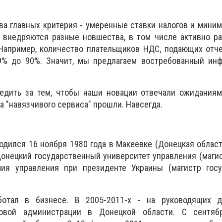
а главных критерия - умеренные ставки налогов и мини
го внедряются разные новшества, в том числе активно 
Например, количество плательщиков НДС, подающих отче
9% до 90%. Значит, мы предлагаем востребованный ин
дить за тем, чтобы наши новации отвечали ожиданиям
а "навязчивого сервиса" прошли. Навсегда.
ился 16 ноября 1980 года в Макеевке (Донецкая област
онецкий государственный университет управления (маги
ия управления при президенте Украины (магистр госу
ботал в бизнесе. В 2005-2011-х - на руководящих 
говой администрации в Донецкой области. С сентяб