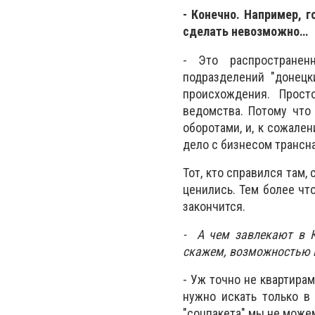
- Конечно. Например, 
сделать невозможно…
- Это распространен
подразделений "донецки
происхождения. Прост
ведомства. Потому что
оборотами, и, к сожале
дело с бизнесом трансн
Тот, кто справился там,
ценились. Тем более чт
закончится.
- А чем завлекают в К
скажем, возможностью 
- Уж точно не квартирам
нужно искать только в
"соцпакета" мы не може