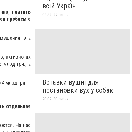
всій Україні
нно, платить
09:52, 27 липня
ся проблем с
змещения эта
в, активно их
 млрд грн., а
Вставки вушні для
 4 млрд грн.
постановки вух у собак
20:02, 30 липня
ть отдельная
аются. На нас