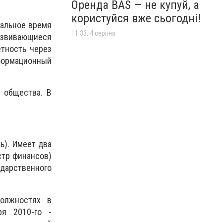
Оренда BAS — не купуй, а
користуйся вже сьогодні!
мальное время
11:33, 4 серпня
развивающиеся
тность через
формационный
 общества. В
ь). Имеет два
стр финансов)
дарственного
должностях в
ря 2010-го -