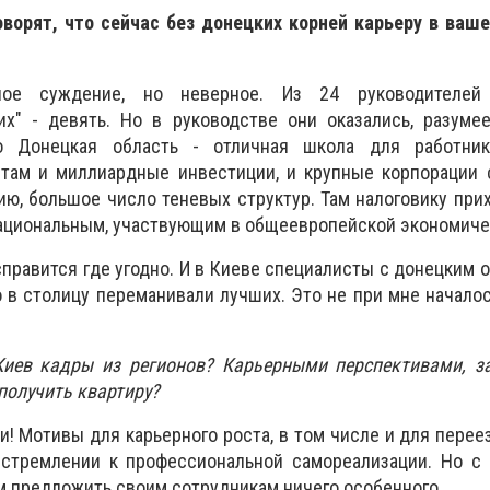
говорят, что сейчас без донецких корней карьеру в ва
ное суждение, но неверное. Из 24 руководителей 
х" - девять. Но в руководстве они оказались, разумее
о Донецкая область - отличная школа для работник
 там и миллиардные инвестиции, и крупные корпорации 
нию, большое число теневых структур. Там налоговику при
ациональным, участвующим в общеевропейской экономиче
 справится где угодно. И в Киеве специалисты с донецким 
о в столицу переманивали лучших. Это не при мне началос
иев кадры из регионов? Карьерными перспективами, за
получить квартиру?
и! Мотивы для карьерного роста, в том числе и для переез
 стремлении к профессиональной самореализации. Но с 
м предложить своим сотрудникам ничего особенного.