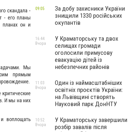
За добу захисники України
09:05
го скандала -
знищили 1330 російських
т - его планы
окупантів
 планах он и
У Краматорську та двох
16:44
Вчора
селищах громади
оголосили примусову
евакуацію дітей із
небезпечних районів
задачами. Мы
воим прямым
опровождение.
Один із наймасштабніших
11:03
Вчора
освітніх проєктів України:
е критические
на Львівщині створять
в. И мы на них
Науковий парк ДонНТУ
 и воплощать
У Краматорську завершили
10:52
Вчора
розбір завалів після