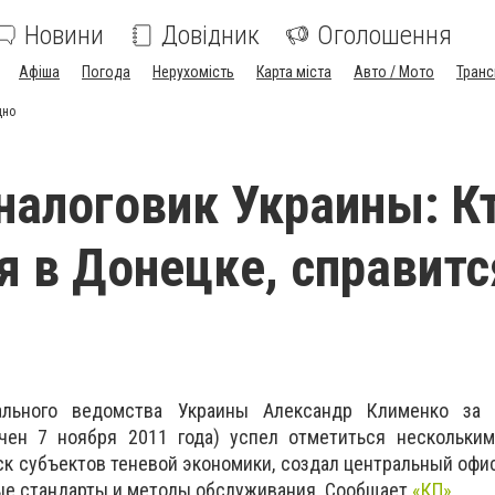
Новини
Довідник
Оголошення
Афіша
Погода
Нерухомість
Карта міста
Авто / Мото
Транс
дно
налоговик Украины: К
я в Донецке, справитс
льного ведомства Украины Александр Клименко за 
чен 7 ноября 2011 года) успел отметиться нескольким
к субъектов теневой экономики, создал центральный офи
ые стандарты и методы обслуживания. Сообщает
«КП»,