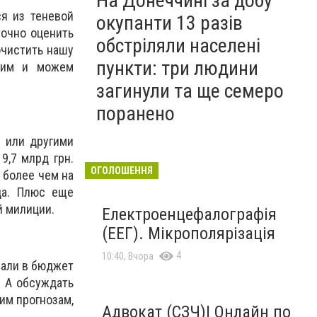
На Донеччині за добу
я из теневой
окупанти 13 разів
точно оценить
обстріляли населені
очистить нашу
пункти: три людини
идим и можем
загинули та ще семеро
поранено
С или другими
9,7 млрд грн.
ОГОЛОШЕННЯ
 более чем на
да. Плюс еще
й милиции.
Електроенцефалографія
(ЕЕГ). Мікрополярізація
4
10:40, Вчора
рали в бюджет
. А обсуждать
им прогнозам,
Адвокат (СЗЧ)| Онлайн по