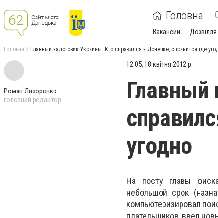
Головна
Вакансии
Дозвілля
Головна
Главный налоговик Украины: Кто справился в Донецке, справится где уго
12:05, 18 квітня 2012 р.
Главный 
Роман Лазоренко
головний редактор
справилс
угодно
На посту главы фиска
небольшой срок (назна
компьютеризировал поис
плательщиков, ввел нов