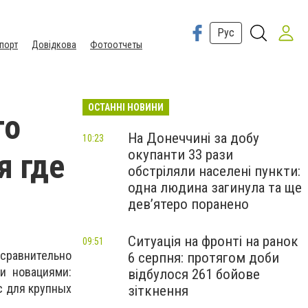
Рус
порт
Довідкова
Фотоотчеты
ОСТАННІ НОВИНИ
то
На Донеччині за добу
10:23
окупанти 33 рази
я где
обстріляли населені пункти:
одна людина загинула та ще
девʼятеро поранено
Ситуація на фронті на ранок
09:51
сравнительно
6 серпня: протягом доби
и новациями:
відбулося 261 бойове
с для крупных
зіткнення