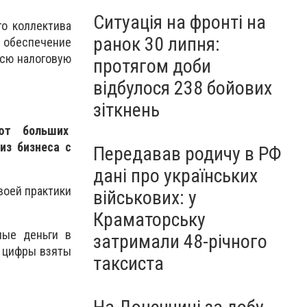
Ситуація на фронті на
го коллектива
ранок 30 липня:
а обеспечение
всю налоговую
протягом доби
відбулося 238 бойових
зіткнень
уют больших
из бизнеса с
Передавав родичу в РФ
дані про українських
воей практики
військових: у
Краматорську
ные деньги в
затримали 48-річного
е цифры взяты
таксиста