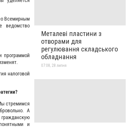
бы уделяется
 со Всемирным
ше ведомство
Металеві пластини з
отворами для
регулювання складського
и программой
обладнання
изменят.
07:08, 28 липня
тия налоговой
ратегии?
 Мы стремимся
бровольно. А
 гражданскую
 понятными и