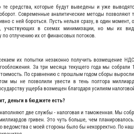
о те средства, которые будут выведены и уже выводятс
 оборот. Современные аналитические методы позволяют 
вно с ней бороться. Пусть нельзя сразу, в один момент, 
р, участвующих в схемах минимизации, но мы их в
у по отлучению их от финансовых потоков.
ресекаем их попытки незаконно получить возмещение НД
гообложения. За три месяца текущего года мы собрали 1
стоимость. По сравнению с прошлым годом сборы выросли
этом мы не позволили увести в тень полтора миллиар
осударству ущерба возмещен благодаря усилиям налогово
дит, деньги в бюджете есть?
е наполняют две службы - налоговая и таможенная. Мы соб
 миллиардов гривен. Это чуть больше, чем планировалось
 ведомства с моей стороны было бы некорректно. По наш
охранится…