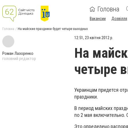
Головна
Вакансии
Дозвілля
Головна
На майские праздники будет четыре выходных
12:51, 23 квітня 2012 р.
На майск
Роман Лазоренко
головний редактор
четыре 
Украинцам придется отр
праздники.
В период майских празд
по 2 мая включительно.
Это определено распоря