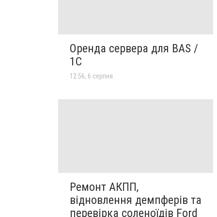
Оренда сервера для BAS /
1C
12:56, 6 серпня
Ремонт АКПП,
відновлення демпферів та
перевірка соленоїдів Ford