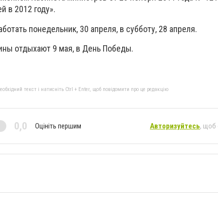
й в 2012 году».
ботать понедельник, 30 апреля, в субботу, 28 апреля.
ины отдыхают 9 мая, в День Победы.
бхідний текст і натисніть Ctrl + Enter, щоб повідомити про це редакцію
0,0
Оцініть першим
Авторизуйтесь
, щоб