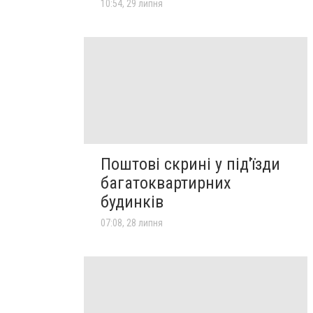
10:54, 29 липня
Поштові скрині у під'їзди
багатоквартирних
будинків
07:08, 28 липня