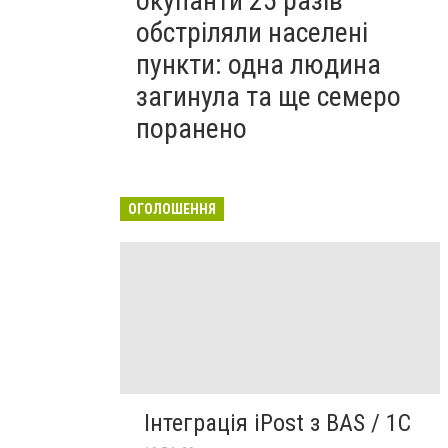
окупанти 25 разів
обстріляли населені
пункти: одна людина
загинула та ще семеро
поранено
ОГОЛОШЕННЯ
Інтеграція iPost з BAS / 1C