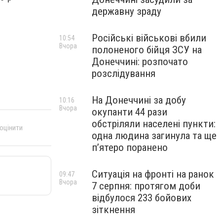
державну зраду
Російські військові вбили
10:54
Вчора
полоненого бійця ЗСУ на
Донеччині: розпочато
розслідування
На Донеччині за добу
10:16
Вчора
окупанти 44 рази
обстріляли населені пункти:
 оцінити
одна людина загинула та ще
пʼятеро поранено
Ситуація на фронті на ранок
09:47
Вчора
7 серпня: протягом доби
відбулося 233 бойових
зіткнення