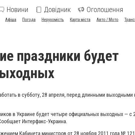
Новини
Довідник
Оголошення
Афіша
Погода
Нерухомість
Карта міста
Авто / Мото
Транс
ие праздники будет
выходных
аботать в субботу, 28 апреля, перед длинными выходными 
ников в Украине будет четыре официальных выходных — с 
 Сообщает Интерфакс-Украина.
жением Кабинета министров от 28 ноября 2011 года № 121