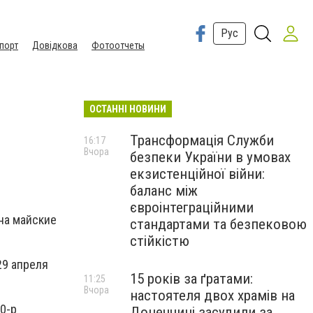
Рус
порт
Довідкова
Фотоотчеты
ОСТАННІ НОВИНИ
Трансформація Служби
16:17
Вчора
безпеки України в умовах
екзистенційної війни:
баланс між
євроінтеграційними
на майские
стандартами та безпековою
стійкістю
29 апреля
15 років за ґратами:
11:25
Вчора
настоятеля двох храмів на
0-р
Донеччині засудили за