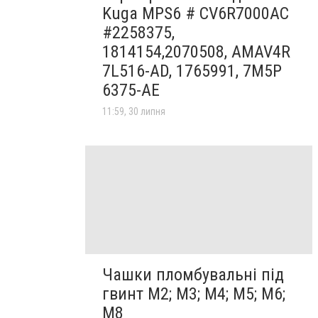
Kuga MPS6 # CV6R7000AC
#2258375,
1814154,2070508, AMAV4R
7L516-AD, 1765991, 7M5P
6375-AE
11:59, 30 липня
Чашки пломбувальні під
гвинт М2; М3; М4; М5; М6;
М8