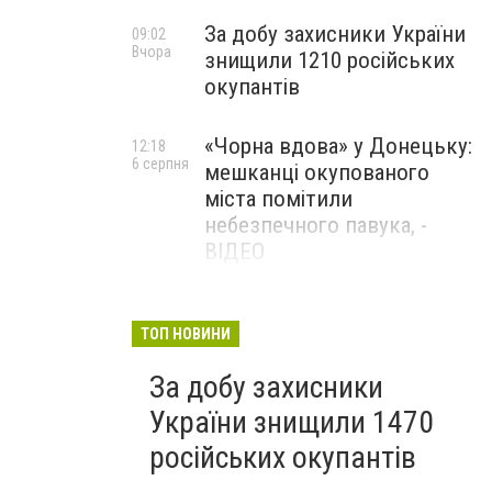
За добу захисники України
09:02
Вчора
знищили 1210 російських
окупантів
«Чорна вдова» у Донецьку:
12:18
6 серпня
мешканці окупованого
міста помітили
небезпечного павука, -
ВІДЕО
Жителя Костянтинівки
11:56
6 серпня
засудили до 8 років
ТОП НОВИНИ
ув’язнення за продаж
За добу захисники
метадону
України знищили 1470
російських окупантів