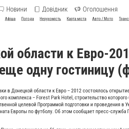
Новини
Довідник
Оголошення
Афіша
Погода
Нерухомість
Карта міста
Авто / Мото
Транс
ой области к Евро-20
еще одну гостиницу (
вки в Донецкой области к Евро – 2012 состоялось открыти
го комплекса – Forest Park Hotel, строительство которого
твенной целевой Программой подготовки и проведения в У
ната Европы по футболу. Об этом сообщает пресс-служба 