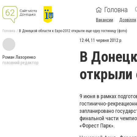
Головна
Вакансии
Дозвілля
Головна
В Донецкой области к Евро-2012 открыли еще одну гостиницу (фoто)
12:44, 11 червня 2012 р.
В Донецк
Роман Лазоренко
головний редактор
открыли 
9 июня в рамках подгото
гостинично-рекреационно
запланировано государс
финальной части чемпио
«Форест Парк».