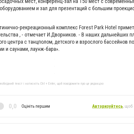
посадочных мест, конференц-зал на 150 мест с современны
оборудованием и зал для презентаций с большим проекц
тинично-рекреационный комплекс Forest Park Hotel примет
ельства , - отмечает И.Дворников. - В наших дальнейших п
го центра с танцполом, детского и взрослого бассейнов 
ми и саунами, лаунж-бара».
бхідний текст і натисніть Ctrl + Enter, щоб повідомити про це редакцію
0,0
Оцініть першим
Авторизуйтесь
, щоб