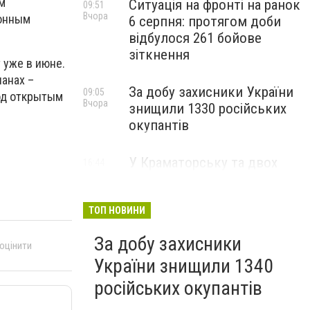
м
Ситуація на фронті на ранок
09:51
Вчора
ионным
6 серпня: протягом доби
відбулося 261 бойове
зіткнення
 уже в июне.
ланах –
За добу захисники України
09:05
под открытым
Вчора
знищили 1330 російських
окупантів
У Краматорську та двох
16:44
5 серпня
селищах громади
оголосили примусову
евакуацію дітей із
ТОП НОВИНИ
небезпечних районів
За добу захисники
 оцінити
України знищили 1340
російських окупантів