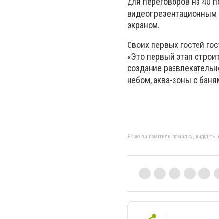
для переговоров на 40 
видеопрезентационным 
экраном.
Своих первых гостей гос
«Это первый этап строит
создание развлекательно
небом, аква-зоны с баня
Якщо ви помітили помилку, виділіть нео