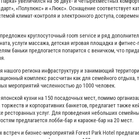
Парка» увеличился на 56 двух- и четырехместных комфор
дарт», «Полулюкс» и «Люкс». Оснащение соответствует кат
темой климат-контроля и электронного доступа, современ
 предложен круглосуточный room service и ряд дополнител
ната, услуги массажа, детская игровая площадка и фитнес
лям баньки предлогается попарится с веничком, что прид
я.
 нашого региона инфраструктуру и занимающий территори
ационный комплекс рассчитан как для семейного отдыха, т
ых мероприятий численностью до 1000 человек.
 японской кухни на 150 посадочных мест, помимо организа
торжеств и корпоративних банкетов, предлагает также кей
е ресторанных услуг. Для проведения небольших семейны
остям предлагается лобби-бар и караоке-бар на 20 мест.
 встреч и бизнес-мероприятий Forest Park Hotel предлага