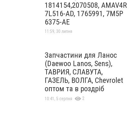
1814154,2070508, AMAV4R
7L516-AD, 1765991, 7M5P
6375-AE
11:59, 30 липня
Запчастини для Ланос
(Daewoo Lanos, Sens),
ТАВРИЯ, СЛАВУТА,
ГАЗЕЛЬ, ВОЛГА, Chevrolet
оптом та в роздріб
2
10:41, 5 серпня