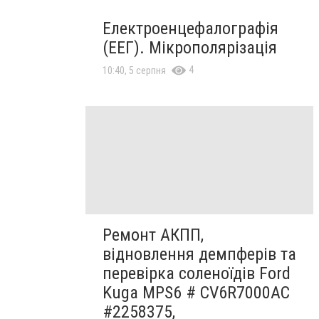
Електроенцефалографія
(ЕЕГ). Мікрополярізація
4
10:40, 5 серпня
Ремонт АКПП,
відновлення демпферів та
перевірка соленоїдів Ford
Kuga MPS6 # CV6R7000AC
#2258375,