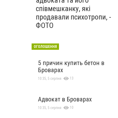
адвоката та його
співмешканку, які
продавали психотропи, -
ФОТО
ОГОЛОШЕННЯ
5 причин купить бетон в
Броварах
13
10:35, 5 серпня
Адвокат в Броварах
10
10:35, 5 серпня