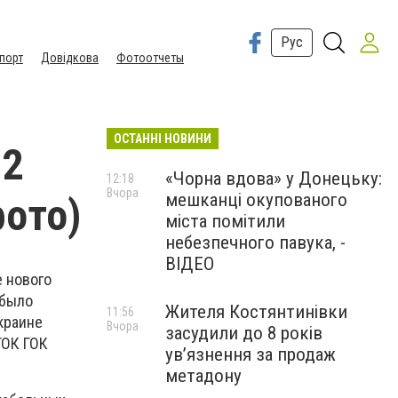
Рус
порт
Довідкова
Фотоотчеты
ОСТАННІ НОВИНИ
12
«Чорна вдова» у Донецьку:
12:18
Вчора
мешканці окупованого
фoто)
міста помітили
небезпечного павука, -
ВІДЕО
е нового
 было
Жителя Костянтинівки
11:56
краине
Вчора
засудили до 8 років
ГОК ГОК
ув’язнення за продаж
метадону