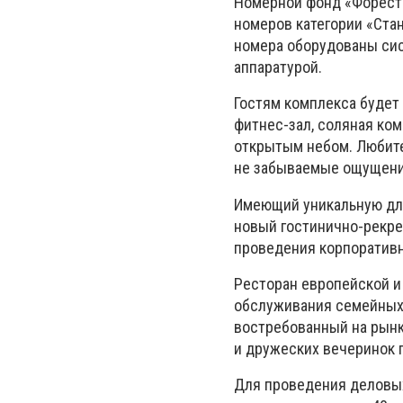
Номерной фонд «Форест 
номеров категории «Стан
номера оборудованы сис
аппаратурой.
Гостям комплекса будет
фитнес-зал, соляная ком
открытым небом. Любите
не забываемые ощущени
Имеющий уникальную для
новый гостинично-рекре
проведения корпоративн
Ресторан европейской и
обслуживания семейных 
востребованный на рынк
и дружеских вечеринок г
Для проведения деловых