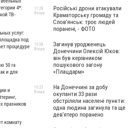
табельных
егории 4*:
Російські дрони атакували
11:28
Вчора
ной ТВ-
Краматорську громаду та
Слов’янськ: троє людей
поранені, - ФОТО
ьных услуг:
-площадка под
Загинув уродженець
10:58
ает процедуре
Вчора
Донеччини Олексій Юков:
він був керівником
пошукового загону
ю 50 га
«Плацдарм»
ак и для
На Донеччині за добу
10:23
ции и
Вчора
окупанти 33 рази
теринг,
обстріляли населені пункти:
х празников
одна людина загинула та ще
девʼятеро поранено
ет комнату