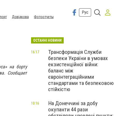
Рус
порт
Довідкова
Фотоотчеты
ОСТАННІ НОВИНИ
Трансформація Служби
16:17
безпеки України в умовах
екзистенційної війни:
са» на борту
баланс між
ва. Сообщает
євроінтеграційними
стандартами та безпековою
стійкістю
На Донеччині за добу
10:16
окупанти 44 рази
обстріляли населені пункти: