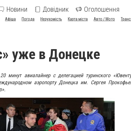
Новини
Довідник
Оголошення
Афіша
Погода
Нерухомість
Карта міста
Авто / Мото
Транс
» уже в Донецке
20 минут авиалайнер с делегацией туринского «Ювенту
еждународном аэропорту Донецка им. Сергея Прокофье
р».