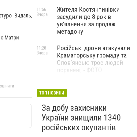
Жителя Костянтинівки
11:56
Вчора
ртуро Видаль,
засудили до 8 років
ув’язнення за продаж
метадону
ро Матри
Російські дрони атакували
11:28
Вчора
Краматорську громаду та
Слов’янськ: троє людей
поранені, - ФОТО
Загинув уродженець
 оцінити
10:58
Вчора
Донеччини Олексій Юков:
ТОП НОВИНИ
він був керівником
За добу захисники
пошукового загону
«Плацдарм»
України знищили 1340
російських окупантів