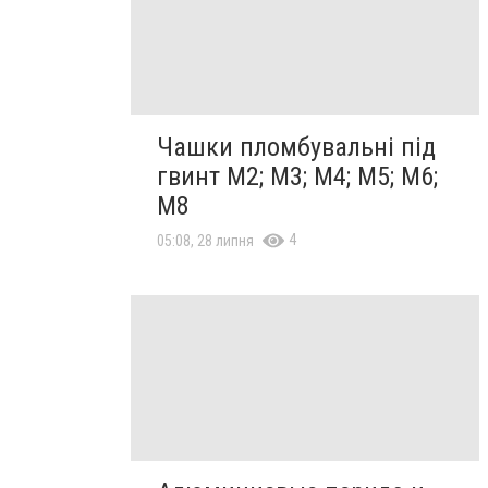
Чашки пломбувальні під
гвинт М2; М3; М4; М5; М6;
М8
4
05:08, 28 липня