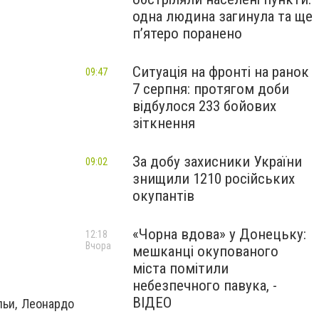
одна людина загинула та ще
пʼятеро поранено
Ситуація на фронті на ранок
09:47
7 серпня: протягом доби
відбулося 233 бойових
зіткнення
За добу захисники України
09:02
знищили 1210 російських
окупантів
«Чорна вдова» у Донецьку:
12:18
Вчора
мешканці окупованого
міста помітили
небезпечного павука, -
ВІДЕО
льи, Леонардо