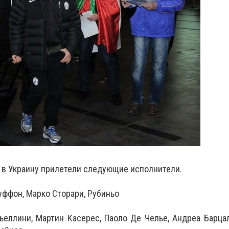
 в Украину прилетели следующие исполнители.
уффон, Марко Сторари, Рубиньо
еллини, Мартин Касерес, Паоло Де Челье, Андреа Барца