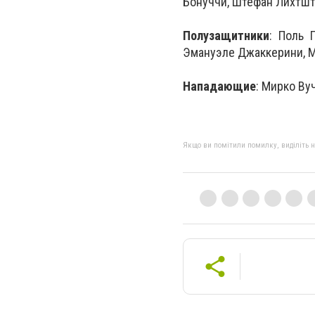
Бонуччи, Штефан Лихтш
Полузащитники
: Поль 
Эмануэле Джаккерини, М
Нападающие
: Мирко Ву
Якщо ви помітили помилку, виділіть нео