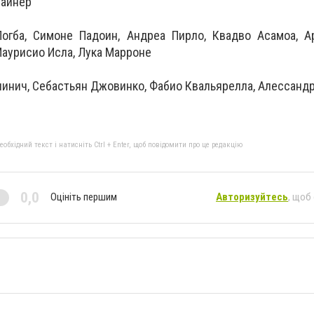
тайнер
Погба, Симоне Падоин, Андреа Пирло, Квадво Асамоа, А
аурисио Исла, Лука Марроне
чинич, Себастьян Джовинко, Фабио Квальярелла, Алессанд
бхідний текст і натисніть Ctrl + Enter, щоб повідомити про це редакцію
0,0
Оцініть першим
Авторизуйтесь
, щоб