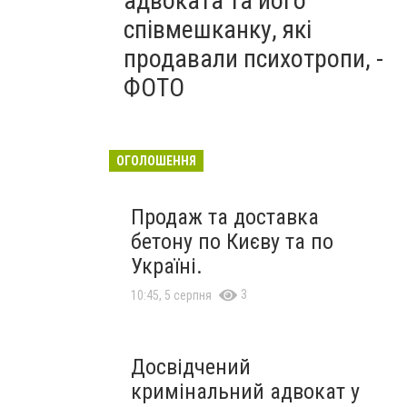
адвоката та його
співмешканку, які
продавали психотропи, -
ФОТО
ОГОЛОШЕННЯ
Продаж та доставка
бетону по Києву та по
Україні.
3
10:45, 5 серпня
Досвідчений
кримінальний адвокат у