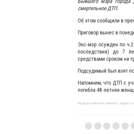
Бывшего мэра города 
смертельное ДТП.
Об этом сообщили в пре
Приговор вынес в понед
Экс-мэр осужден по ч.2
последствия) до 7 л
средствами сроком на тр
Подсудимый был взят под
Напомним, что ДТП с уч
погибла 48-летняя женщи
Якщо ви помітили помилку, виділіть нео