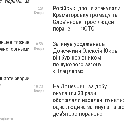
ет тюрьмы за
Російські дрони атакували
11:28
Вчора
Краматорську громаду та
Слов’янськ: троє людей
поранені, - ФОТО
лекшее тяжкие
Загинув уродженець
10:58
анспортными
Вчора
Донеччини Олексій Юков:
він був керівником
пошукового загону
«Плацдарм»
льтате аварии
я.
На Донеччині за добу
10:23
Вчора
окупанти 33 рази
обстріляли населені пункти:
одна людина загинула та ще
девʼятеро поранено
 оцінити