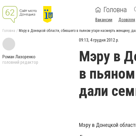
Головна
Вакансии
Дозвілля
Головна
Мэру в Донецкой области, сбившего в пьяном угаре насмерть женщину, да
09:13, 4 грудня 2012 р.
Мэру в Д
Роман Лазоренко
головний редактор
в пьяном
дали сем
Мэру в Донецкой области