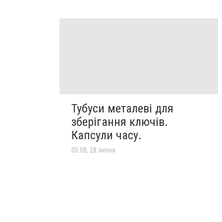
Тубуси металеві для
зберігання ключів.
Капсули часу.
05:08, 28 липня