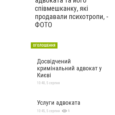
адвоката та його
співмешканку, які
продавали психотропи, -
ФОТО
ОГОЛОШЕННЯ
Досвідчений
кримінальний адвокат у
Києві
10:40, 5 серпня
Услуги адвоката
6
10:45, 5 серпня