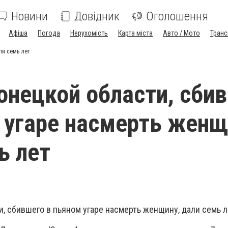
Новини
Довідник
Оголошення
Афіша
Погода
Нерухомість
Карта міста
Авто / Мото
Транс
ли семь лет
онецкой области, сби
 угаре насмерть женщ
ь лет
, сбившего в пьяном угаре насмерть женщину, дали семь л