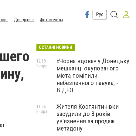
Рус
порт
Довідкова
Фотоотчеты
ОСТАННІ НОВИНИ
вшего
«Чорна вдова» у Донецьку:
12:18
Вчора
мешканці окупованого
ину,
міста помітили
небезпечного павука, -
ВІДЕО
Жителя Костянтинівки
11:56
Вчора
засудили до 8 років
ув’язнення за продаж
ет
метадону