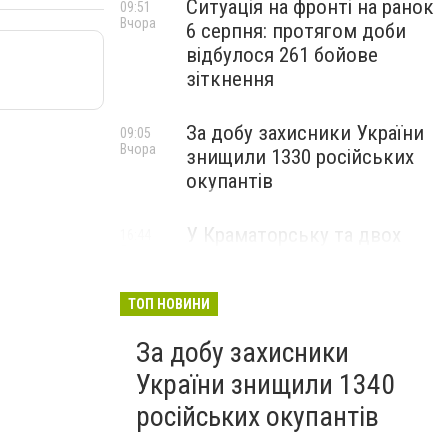
Ситуація на фронті на ранок
09:51
Вчора
6 серпня: протягом доби
відбулося 261 бойове
зіткнення
За добу захисники України
09:05
Вчора
знищили 1330 російських
окупантів
У Краматорську та двох
16:44
5 серпня
селищах громади
оголосили примусову
евакуацію дітей із
ТОП НОВИНИ
небезпечних районів
За добу захисники
України знищили 1340
російських окупантів