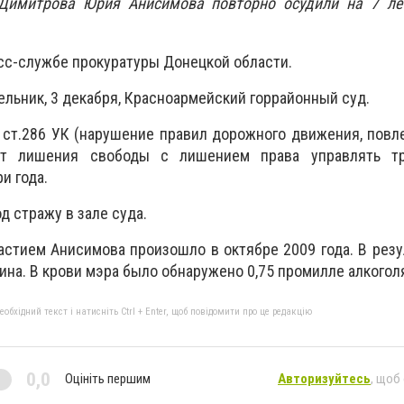
Димитрова Юрия Анисимова повторно осудили на 7 л
сс-службе прокуратуры Донецкой области.
ельник, 3 декабря, Красноармейский горрайонный суд.
 ст.286 УК (нарушение правил дорожного движения, пов
ет лишения свободы с лишением права управлять тр
и года.
 стражу в зале суда.
астием Анисимова произошло в октябре 2009 года. В резу
на. В крови мэра было обнаружено 0,75 промилле алкогол
бхідний текст і натисніть Ctrl + Enter, щоб повідомити про це редакцію
0,0
Оцініть першим
Авторизуйтесь
, щоб