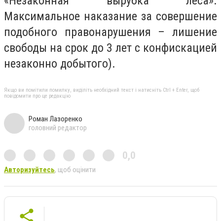
«Незаконная вырубка леса».
Максимальное наказание за совершение
подобного правонарушения – лишение
свободы на срок до 3 лет с конфискацией
незаконно добытого).
Якщо ви помітили помилку, виділіть необхідний текст і натисніть Ctrl + Enter, щоб
повідомити про це редакцію
Роман Лазоренко
головний редактор
0,0
Авторизуйтесь
, щоб оцінити