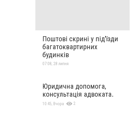
Поштові скрині у під'їзди
багатоквартирних
будинків
07:08, 28 липня
Юридична допомога,
консультація адвоката.
2
10:45, Вчора