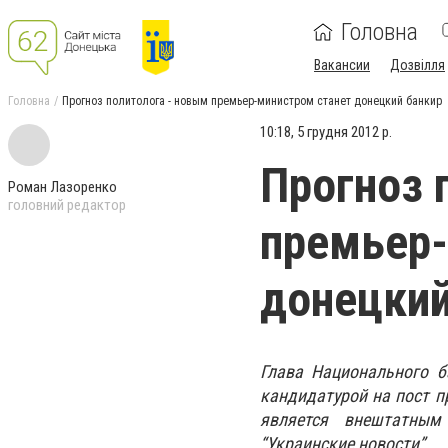
Головна
Вакансии
Дозвілля
Головна
Прогноз политолога - новым премьер-министром станет донецкий банкир
10:18, 5 грудня 2012 р.
Прогноз 
Роман Лазоренко
головний редактор
премьер-
донецкий
Глава Национального б
кандидатурой на пост п
является внештатным
“Украинские новости”.