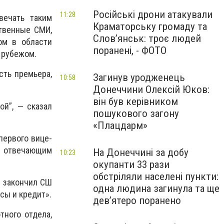
Російські дрони атакували
11:28
вечать таким
Краматорську громаду та
твенные СМИ,
Слов’янськ: троє людей
ом в области
поранені, - ФОТО
 рубежом.
сть премьера,
Загинув уродженець
10:58
Донеччини Олексій Юков:
він був керівником
ой”, — сказал
пошукового загону
«Плацдарм»
первого вице-
, отвечающим
На Донеччині за добу
10:23
окупанти 33 рази
обстріляли населені пункти:
у закончил СШ
одна людина загинула та ще
сы и кредит».
девʼятеро поранено
тного отдела,