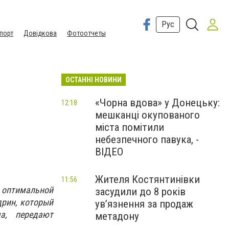
Рус
порт
Довідкова
Фотоотчеты
ОСТАННІ НОВИНИ
«Чорна вдова» у Донецьку:
12:18
мешканці окупованого
міста помітили
небезпечного павука, -
ВІДЕО
Жителя Костянтинівки
11:56
 оптимальной
засудили до 8 років
дрин, который
ув’язнення за продаж
а, передают
метадону