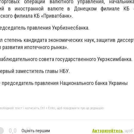
торговых операций валютного управления, начальник
ий в иностранной валюте в Донецком филиале КБ «
ского филиала КБ «Приватбанк».
редседатель правления Укрбизнесбанка.
ил степень кандидата экономических наук, защитив диссер
развития ипотечного рынка».
 наблюдательного совета государственного Укрэксимбанка.
первый заместитель главы НБУ.
 — председатель правления Национального банка Украины
бхідний текст і натисніть Ctrl + Enter, щоб повідомити про це редакцію
0,0
Оцініть першим
Авторизуйтесь
, щоб