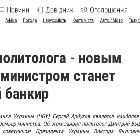
Новини
Довідник
Оголошення
Афіша
Погода
Нерухомість
Карта міста
Авто / Мото
Транс
политолога - новым
министром станет
 банкир
анка Украины (НБУ) Сергей Арбузов является наиболее
ремьер-министра. Об этом заявил политолог Дмитрий Вы
 советником Президента Украины Виктора Янукович