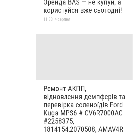
Оренда BAS — не купуй, а
користуйся вже сьогодні!
11:33, 4 серпня
Ремонт АКПП,
відновлення демпферів та
перевірка соленоїдів Ford
Kuga MPS6 # CV6R7000AC
#2258375,
1814154,2070508, AMAV4R