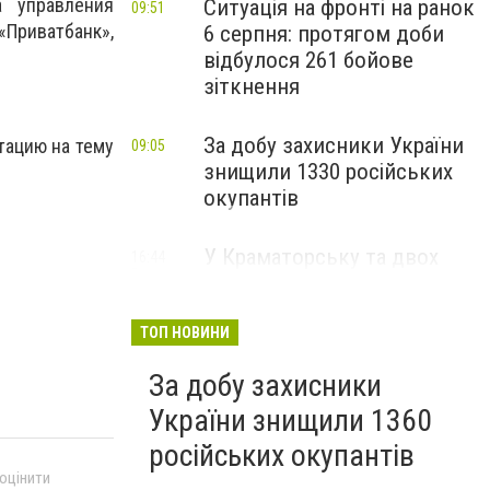
а управления
Ситуація на фронті на ранок
09:51
Приватбанк»,
6 серпня: протягом доби
відбулося 261 бойове
зіткнення
За добу захисники України
тацию на тему
09:05
знищили 1330 російських
окупантів
У Краматорську та двох
16:44
Вчора
селищах громади
оголосили примусову
евакуацію дітей із
ТОП НОВИНИ
небезпечних районів
За добу захисники
України знищили 1360
російських окупантів
 оцінити