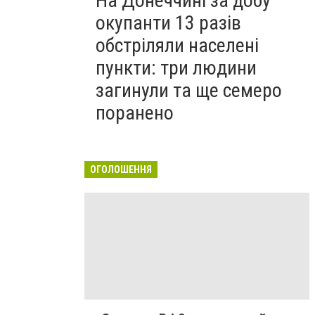
На Донеччині за добу
окупанти 13 разів
обстріляли населені
пункти: три людини
загинули та ще семеро
поранено
ОГОЛОШЕННЯ