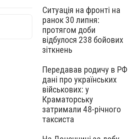
Ситуація на фронті на
ранок 30 липня:
протягом доби
відбулося 238 бойових
зіткнень
Передавав родичу в РФ
дані про українських
військових: у
Краматорську
затримали 48-річного
таксиста