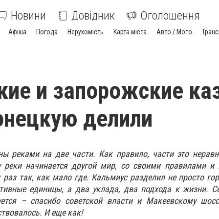
Новини
Довідник
Оголошення
Афіша
Погода
Нерухомість
Карта міста
Авто / Мото
Транс
кие и запорожские ка
онецкую делили
ны реками на две части. Как правило, части это нерав
у реки начинается другой мир, со своими правилами и 
 раз так, как мало где. Кальмиус разделил не просто гор
тивные единицы, а два уклада, два подхода к жизни. С
уется – спасибо советской власти и Макеевскому шосс
твовалось. И еще как!