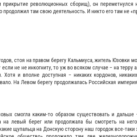
м прикрытие революционных сборищ), он переметнулся н
 продолжил там свою деятельность. И никто его там не «п
 годов, стоя на правом берегу Кальмиуса, житель Юзовки м
 если не не инкогниту, то уж во всяком случае – на терру а
. Хотя и вполне доступная – никаких кордонов, никаки
вало. На Левом берегу продолжалась Российская империя
овых смогла каким-то образом существовать и дальше –
 на левый берег или продолжала бы смотреть на него
какие щупальца на Донскую сторону наш городок все-таки 
ийское общество» проложило там две железнодорожн