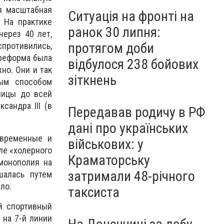
я масштабная
Ситуація на фронті на
. На практике
ранок 30 липня:
через 40 лет,
протягом доби
спротивились,
 реформа была
відбулося 238 бойових
но. Они и так
зіткнень
ным способом
ницы до всей
андра III (в
Передавав родичу в РФ
дані про українських
 временные и
військових: у
ле «холерного
Краматорську
смонополия на
затримали 48-річного
шалась путем
ло.
таксиста
й спортивный
 на 7-й линии