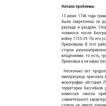
Начало проблемы
13 июня 1746 года гра
были закреплены за до
разлада и раздрая. Сп
появился после Белгра
войну 1735-39. По его у
Приазовьем. В этот рай
сторон разнонаправлен
владениями, то есть, г
Приазовья и на каких па
Несколько лет продолж
императрица прислала 
монографии «История Л
территории бассейнов 
комиссия смогла при
сомнительного характер
сторон не имела докум