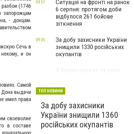
Ситуація на фронті на ранок
09:51
 разбои (1746
6 серпня: протягом доби
ти запорожцам
відбулося 261 бойове
а, - донцам.
зіткнення
авительством
За добу захисники України
09:05
ожскую Сечь в
знищили 1330 російських
 некому, и он
окупантів
У Краматорську та двох
16:44
Вчора
селищах громади
оголосили примусову
ловиях. Самой
евакуацію дітей із
ТОП НОВИНИ
С Дона выдачи
небезпечних районів
не имел права
За добу захисники
України знищили 1360
шим своеволие
російських окупантів
го в составе
изначальную