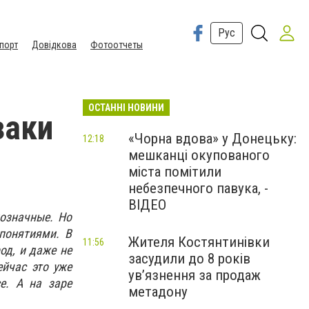
Рус
порт
Довідкова
Фотоотчеты
ОСТАННІ НОВИНИ
заки
«Чорна вдова» у Донецьку:
12:18
мешканці окупованого
міста помітили
небезпечного павука, -
ВІДЕО
нозначные. Но
понятиями. В
Жителя Костянтинівки
11:56
од, и даже не
засудили до 8 років
ейчас это уже
ув’язнення за продаж
е. А на заре
метадону