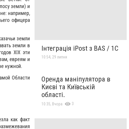
лосу земли) и
не: например,
чьего офицера
казачьи земли
авать земли в
Інтеграція iPost з BAS / 1C
одов XIX эти
10:54, 29 липня
зам, евреям и
не нужной.
самой Области
Оренда маніпулятора в
Києві та Київській
області.
3
10:35, Вчора
зла как факт
 размежевания