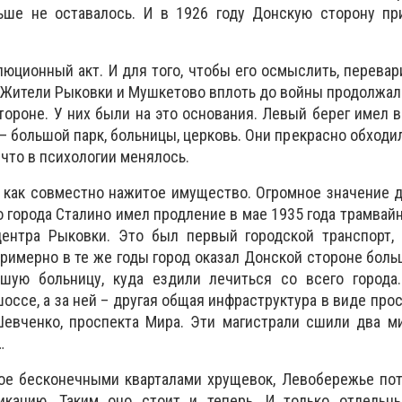
ьше не оставалось. И в 1926 году Донскую сторону пр
юционный акт. И для того, чтобы его осмыслить, перевари
 Жители Рыковки и Мушкетово вплоть до войны продолжали
тороне. У них были на это основания. Левый берег имел в
 большой парк, больницы, церковь. Они прекрасно обходил
-что в психологии менялось.
 как совместно нажитое имущество. Огромное значение 
 города Сталино имел продление в мае 1935 года трамвай
ентра Рыковки. Это был первый городской транспорт,
Примерно в те же годы город оказал Донской стороне бол
шую больницу, куда ездили лечиться со всего города.
оссе, а за ней – другая общая инфраструктура в виде про
Шевченко, проспекта Мира. Эти магистрали сшили два м
…
ное бесконечными кварталами хрущевок, Левобережье по
икацию. Таким оно стоит и теперь. И только отдельн