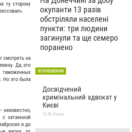
На Донеччині за добу
а ту сторону
окупанти 13 разів
рессовал».
обстріляли населені
пункти: три людини
загинули та ще семеро
поранено
ог смотреть на
лиену. Да, это
ОГОЛОШЕННЯ
х таможенных
. Но это была
Досвідчений
кримінальний адвокат у
Києві
 неизвестно,
10:40, Вчора
 с затаенной
забросил и до
ые ветки: от