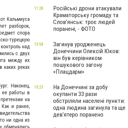
Російські дрони атакували
11:28
Краматорську громаду та
 от Кальмиуса
Слов’янськ: троє людей
ет разборок,
поранені, - ФОТО
Предмет спора
ско-турецкую
Загинув уродженець
10:58
 контроль над
Донеччини Олексій Юков:
мились с двух
він був керівником
рта между их
пошукового загону
в каких реках
«Плацдарм»
рг. Наконец,
На Донеччині за добу
10:23
 ее работы в
окупанти 33 рази
 претензии на
обстріляли населені пункти:
Как и ранее,
одна людина загинула та ще
идетельства
девʼятеро поранено
то ни одна из
и обменялись