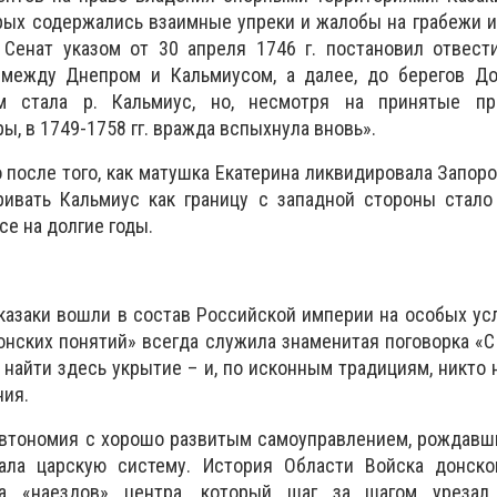
рых содержались взаимные упреки и жалобы на грабежи и
й Сенат указом от 30 апреля 1746 г. постановил отвес
между Днепром и Кальмиусом, а далее, до берегов Дон
 стала р. Кальмиус, но, несмотря на принятые пр
, в 1749-1758 гг. вражда вспыхнула вновь».
 после того, как матушка Екатерина ликвидировала Запор
ривать Кальмиус как границу с западной стороны стало
се на долгие годы.
казаки вошли в состав Российской империи на особых ус
нских понятий» всегда служила знаменитая поговорка «
 найти здесь укрытие – и, по исконным традициям, никто 
ния.
 автономия с хорошо развитым самоуправлением, рождав
ала царскую систему. История Области Войска донско
а «наездов» центра, который шаг за шагом урезал 