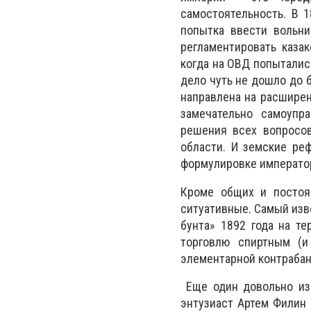
самостоятельность. В 
попытка ввести вольни
регламентировать казак
когда на ОВД попыталис
дело чуть не дошло до 
направлена на расширен
замечательно самоупр
решения всех вопросов
области. И земские ре
формулировке император
Кроме общих и постоя
ситуативные. Самый изв
бунта» 1892 года на т
торговлю спиртным (и
элементарной контрабанд
Еще один довольно изв
энтузиаст Артем Филин