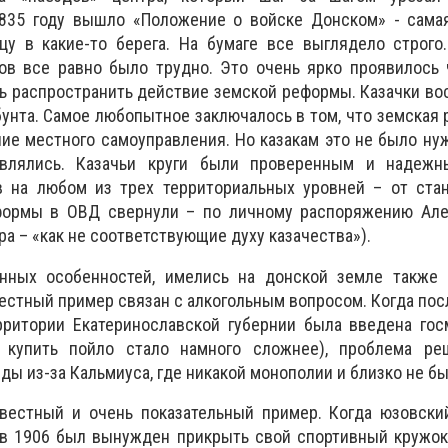
1835 году вышло «Положение о войске Донском» - сама
цу в какие-то берега. На бумаге все выглядело строго
ов все равно было трудно. Это очень ярко проявилось 
ь распространить действие земской реформы. Казачки во
бунта. Самое любопытное заключалось в том, что земская
ие местного самоуправления. Но казакам это не было нуж
авлялись. Казачьи круги были проверенным и надеж
 на любом из трех территориальных уровней – от ста
формы в ОВД свернули – по личному распоряжению Алекс
а – «как не соответствующие духу казачества»).
нных особенностей, имелись на донской земле также
естный пример связан с алкогольным вопросом. Когда пос
ерритории Екатеринославской губернии была введена го
 купить пойло стало намного сложнее), проблема ре
ы из-за Кальмиуса, где никакой монополии и близко не бы
естный и очень показательный пример. Когда юзовски
 в 1906 был вынужден прикрыть свой спортивный кружок