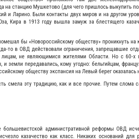
да на станцию Мушкетово (для чего пришлось выкупить по
й и Ларино. Были контакты двух миров и на другом уров
Юза, Кира в 1913 году вышла замуж за блестящего каза
помешал бы «Новороссийскому обществу» проникнуть на 
гда-то в ОВД действовали ограничения, запрещавшие отд
 лицам, не являющимися жителями Области. Но с 60-х г
, и земли передавались, кому угодно: бельгийцам, францу
ссийскому обществу экспансия на Левый берег оказалась 
сть смела эту традицию, как и все прочие. Путем слома 
е большевистской административной реформы ОВД исче
 исчезло казачество как класс. Никаких оснований для