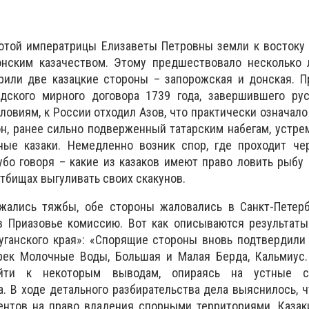
мотой императрицы Елизаветы Петровны земли к востоку
нским казачеством. Этому предшествовало несколько л
орили две казацкие стороны – запорожская и донская. 
дского мирного договора 1739 года, завершившего рус
словиям, к России отходил Азов, что практически означало
он, ранее сильно подверженный татарским набегам, устре
ные казаки. Немедленно возник спор, где проходит че
рубо говоря – какие из казаков имеют право ловить рыбу 
стбищах выгуливать своих скакунов.
ались тяжбы, обе стороны жаловались в Санкт-Петербу
в Приазовье комиссию. Вот как описываются результаты
уганского края»: «Спорящие стороны вновь подтвердили
рек Молочные Воды, Большая и Малая Берда, Кальмиус. 
йти к некоторым выводам, опираясь на устные св
а. В ходе детального разбирательства дела выяснилось, ч
ентов на право владения спорными территориями. Казак