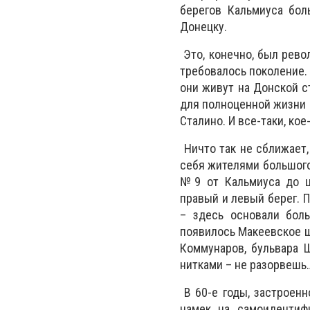
берегов Кальмиуса бол
Донецку.
Это, конечно, был револ
требовалось поколение.
они живут на Донской с
для полноценной жизни –
Сталино. И все-таки, кое
Ничто так не сближает,
себя жителями большого
№9 от Кальмиуса до ц
правый и левый берег. 
– здесь основали боль
появилось Макеевское ш
Коммунаров, бульвара 
нитками – не разорвешь
В 60-е годы, застроен
намек на самоидентиф