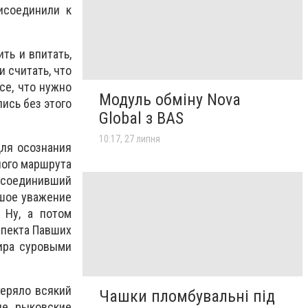
исоединили к
ть и впитать,
 считать, что
се, что нужно
Модуль обміну Nova
ись без этого
Global з BAS
10:17, 27 липня
для осознания
ного маршрута
 соединивший
ьшое уважение
 Ну, а потом
спекта Павших
ира суровыми
теряло всякий
Чашки пломбувальні під
ые рыковские