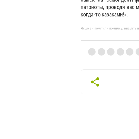
патриоты, проводя вас 
когда-то казаками!».
Якщо ви помітили помилку, виділіть нео