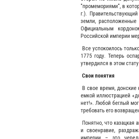
"промемориями", в кото
г.). Правительствующи
земли, расположенные 
Официальным кордоном
Российской империи меры
Все успокоилось только
1775 году. Теперь оспа
утвердился в этом стату
Свои понятия
В свое время, донские 
емкой иллюстрацией «до
нет!». Любой беглый мог
требовать его возвраще
Понятно, что казацкая
и своенравие, раздраж
империи – это черед