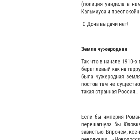
(полиция увидела в не
Кальмиуса и преспокойно
С Дона выдачи нет!
Земля чужеродная
Так что в начале 1910-х
берег левый как на терру
была чужеродная земля
постов там не существо
такая странная Россия…
Если бы империя Роман
перешагнула бы Юзовка
завистью. Впрочем, кое-
революции. «Новоросс