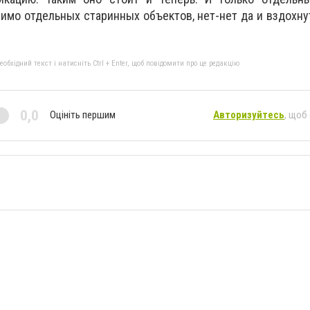
мимо отдельных старинных объектов, нет-нет да и вздохну
бхідний текст і натисніть Ctrl + Enter, щоб повідомити про це редакцію
0,0
Оцініть першим
Авторизуйтесь
, щоб