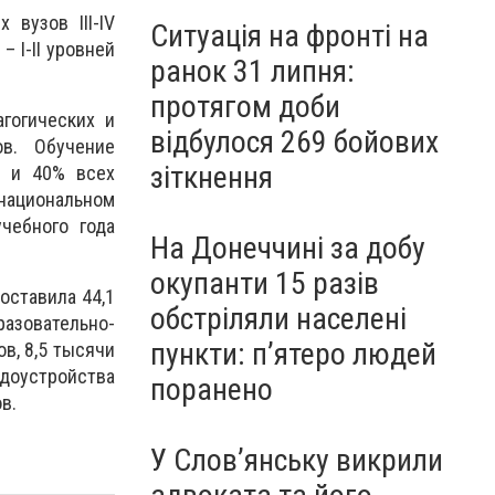
вузов III-IV
Ситуація на фронті на
 I-II уровней
ранок 31 липня:
протягом доби
гогических и
відбулося 269 бойових
ов. Обучение
зіткнення
% и 40% всех
 национальном
чебного года
На Донеччині за добу
окупанти 15 разів
оставила 44,1
обстріляли населені
азовательно-
пункти: пʼятеро людей
в, 8,5 тысячи
удоустройства
поранено
в.
У Слов’янську викрили