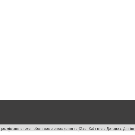
 розміщення в тексті обов'язкового посилання на 62.ua - Сайт міста Донецька. Для і
жерела. Порушення виняткових прав переслідується Законом.