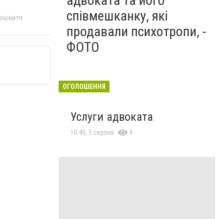
адвоката та його
співмешканку, які
 оцінити
продавали психотропи, -
ФОТО
ОГОЛОШЕННЯ
Услуги адвоката
6
10:45, 5 серпня