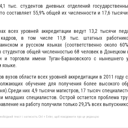
,1 тыс. студентов дневных отделений государственных 
то составляет 55,9% общей их численности и 17,6 тысячи –
ах всех уровней аккредитации ведут 13,2 тысячи педа
х кадров, в том числе 11,8 тыс. штатных работник
раинском и русском языках (соответственно около 60
пы студентов общей численностью 68 человек в Донецком
и и торговли имени Туган-Барановского с нынешнего у
м языке.
в вузов области всех уровней аккредитации в 2011 году с
должающих обучение для получения более высокого обр
ня).
Среди них 4,9 тысячи магистров, 17 тысяч специалисто
чи младших специалистов. Острой остается проблема тр
авление на работу получили только 29,3% всех выпускнико
бхідний текст і натисніть Ctrl + Enter, щоб повідомити про це редакцію