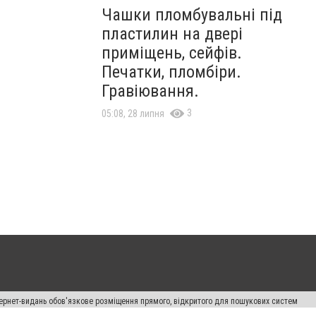
Чашки пломбувальні під
пластилин на двері
приміщень, сейфів.
Печатки, пломбіри.
Гравіювання.
3
05:08, 28 липня
нтернет-видань обов'язкове розміщення прямого, відкритого для пошукових систем