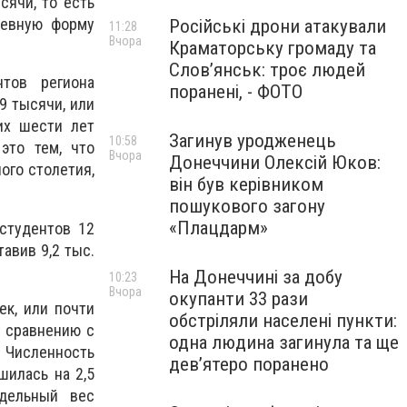
сячи, то есть
невную форму
Російські дрони атакували
11:28
Вчора
Краматорську громаду та
Слов’янськ: троє людей
тов региона
поранені, - ФОТО
,9 тысячи, или
их шести лет
Загинув уродженець
10:58
это тем, что
Вчора
Донеччини Олексій Юков:
ого столетия,
він був керівником
пошукового загону
«Плацдарм»
студентов 12
тавив 9,2 тыс.
На Донеччині за добу
10:23
Вчора
окупанти 33 рази
ек, или почти
обстріляли населені пункти:
о сравнению с
одна людина загинула та ще
. Численность
девʼятеро поранено
шилась на 2,5
дельный вес