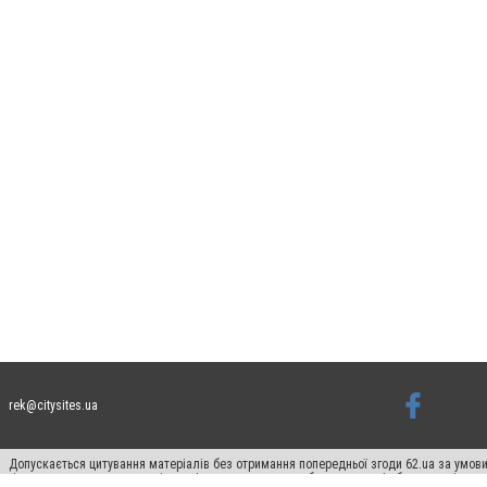
rek@citysites.ua
Допускається цитування матеріалів без отримання попередньої згоди 62.ua за умови
гіперпосилання на цитовані статті не нижче другого абзацу в тексті або в якості д