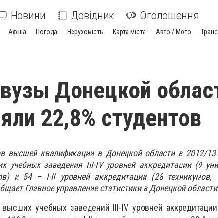
Новини
Довідник
Оголошення
Афіша
Погода
Нерухомість
Карта міста
Авто / Мото
Транс
вузы Донецкой облас
ряли 22,8% студентов
ов высшей квалификации в Донецкой области в 2012/13 
 учебных заведения III-IV уровней аккредитации (9 уни
ов) и 54 – I-II уровней аккредитации (28 техникумов,
общает
Главное управление статистики в Донецкой области
 высших учебных заведений III-IV уровней аккредитаци