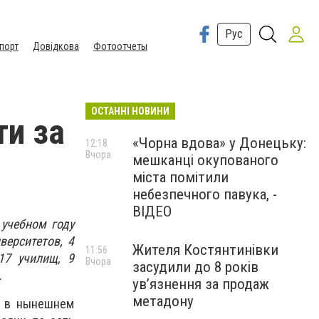
Рус
порт
Довідкова
Фотоотчеты
ОСТАННІ НОВИНИ
ти за
«Чорна вдова» у Донецьку:
12:18
Вчора
мешканці окупованого
міста помітили
небезпечного павука, -
ВІДЕО
учебном году
верситетов, 4
Жителя Костянтинівки
11:56
 17 училищ, 9
Вчора
засудили до 8 років
.
ув’язнення за продаж
метадону
и в нынешнем