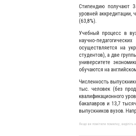
Стипендию получают 34
уровней аккредитации, ч
(63,8%).
Учебный процесс в вуз
научно-педагогически
осуществляется на ук
студентов), а две груп
университете экономик
обучаются на английско
Численность выпускнико
тыс. человек (без про
квалификационного уров
бакалавров и 13,7 тыся
выпускников вузов. Напр
Якщо ви помітили помилку, виділіть нео