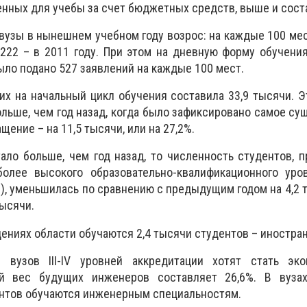
енных для учебы за счет бюджетных средств, выше и соста
вузы в нынешнем учебном году возрос: на каждые 100 ме
222 – в 2011 году. При этом на дневную форму обучения в
ыло подано 527 заявлений на каждые 100 мест.
х на начальный цикл обучения составила 33,9 тысячи. Эт
больше, чем год назад, когда было зафиксировано самое су
щение – на 11,5 тысячи, или на 27,2%.
ало больше, чем год назад, то численность студентов,
олее высокого образовательно-квалификационного уро
), уменьшилась по сравнению с предыдущим годом на 4,2 т
тысячи.
ениях области обучаются 2,4 тысячи студентов – иностра
вузов III-IV уровней аккредитации хотят стать эк
й вес будущих инженеров составляет 26,6%. В вузах 
ентов обучаются инженерным специальностям.