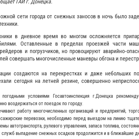
бщает ГАИ г. Донецка.
ожной сети города от снежных заносов в ночь было зад
техники.
ехники в дневное время во многом осложняется припа
билями. Оставленные в пределах проезжей части ма
рейдеров и погрузчиков, но провоцируют аварийно-опас
елей совершать многочисленные маневры обгона и перестр
ации создаются на перекрестках и даже небольших по
ехали сегодня на летней резине, совершенно неприспос
погодными условиями Госавтоинспекция г.Донецка рекоменду
нно воздержаться от поездок по городу.
чивают работу многочисленных организаций и предприятий, торг
сажирские перевозки, необходимо перед выездом на линию тщате
емы автотранспорта, рулевого управления, запаса топлива, состоян
х служб выпадение снежных осадков продолжится и в ближайшие дн