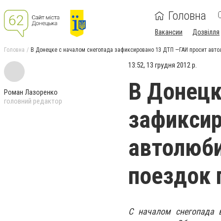
Головна
Вакансии
Дозвілля
Головна
В Донецке с началом снегопада зафиксировано 13 ДТП —ГАИ просит авто
13:52, 13 грудня 2012 р.
В Донецк
Роман Лазоренко
головний редактор
зафиксир
автолюби
поездок 
С началом снегопада 