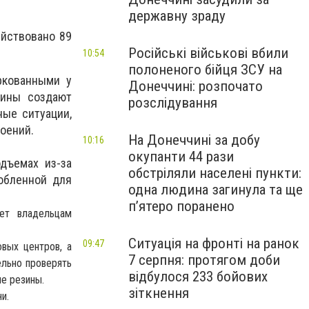
державну зраду
ействовано 89
Російські військові вбили
10:54
полоненого бійця ЗСУ на
ркованными у
Донеччині: розпочато
шины создают
розслідування
ные ситуации,
оений.
На Донеччині за добу
10:16
окупанти 44 рази
дъемах из-за
обстріляли населені пункти:
обленной для
одна людина загинула та ще
пʼятеро поранено
ет владельцам
Ситуація на фронті на ранок
09:47
овых центров, а
7 серпня: протягом доби
льно проверять
відбулося 233 бойових
ие резины.
зіткнення
и.