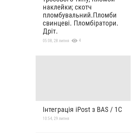
наклейки; скотч
пломбувальний.Пломби
свинцеві. Пломбіратори.
Дріт.
4
05:08, 28 липня
Інтеграція iPost з BAS / 1C
10:54, 29 липня