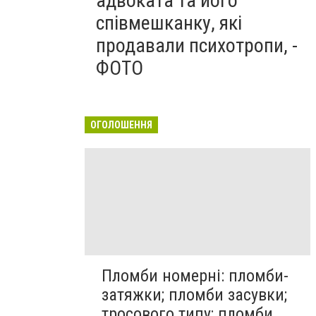
адвоката та його
співмешканку, які
продавали психотропи, -
ФОТО
ОГОЛОШЕННЯ
Пломби номерні: пломби-
затяжки; пломби засувки;
тросового типу; пломби