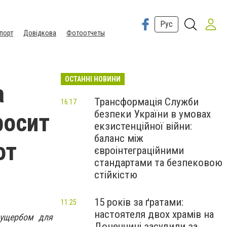
Рус
порт
Довідкова
Фотоотчеты
ОСТАННІ НОВИНИ
а
Трансформація Служби
16:17
безпеки України в умовах
росит
екзистенційної війни:
баланс між
от
євроінтеграційними
стандартами та безпековою
стійкістю
15 років за ґратами:
11:25
настоятеля двох храмів на
 ущербом для
Донеччині засудили за