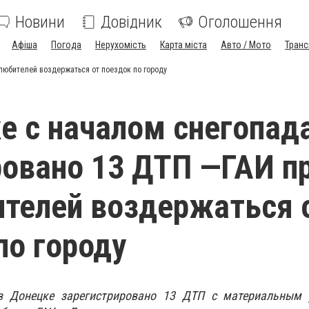
Новини
Довідник
Оголошення
Афіша
Погода
Нерухомість
Карта міста
Авто / Мото
Транс
любителей воздержаться от поездок по городу
е с началом снегопад
овано 13 ДТП —ГАИ п
телей воздержаться 
по городу
в Донецке зарегистрировано 13 ДТП с материальным