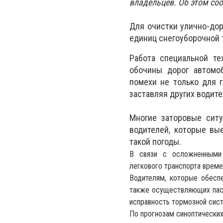
владельцев. Об этом соо
Для очистки улично-дор
единиц снегоуборочной 
Работа специальной т
обочины дорог автомо
помехи не только для г
заставляя других водит
Многие заторовые ситу
водителей, которые вы
такой погоды.
В связи с осложненными 
легкового транспорта време
Водителям, которые обеспе
также осуществляющих пас
исправность тормозной сист
По прогнозам синоптически