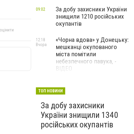
За добу захисники України
09:02
знищили 1210 російських
окупантів
 оцінити
«Чорна вдова» у Донецьку:
12:18
Вчора
мешканці окупованого
міста помітили
небезпечного павука, -
ВІДЕО
Жителя Костянтинівки
11:56
Вчора
засудили до 8 років
ТОП НОВИНИ
ув’язнення за продаж
За добу захисники
метадону
України знищили 1340
російських окупантів