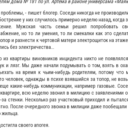
лям дома № 181 по ул. Артема в районе универсама «Маяк
 проблемы, - пишет блогер. Соседи никогда не производил
острение у них случилось примерно неделю назад, когда з
бжение. Мужская часть семьи решил попробовать св
абжение, но то ли умения, то ли смекалки как это сделат
топор и разнести к чертовой матери электрощиток на этаже
лись без электричества...
из квартиры виновников инцидента никто не появлялся.
ук и лязг. Мы даже начали подумывать о том, взять в оха
ехать на время к чьим-нибудь родителям, потому что 
что человек, однажды в психе взявшийся за топор, не возь
 еще какие-нибудь коммуникации, например газовые. Сос
квартире, всю неделю звонил в милицию с заявлениями 
з-за стенки. Несколько раз участковый приходил и пыталс
атно. После очередного звонка в милиции даже пообещали
 жильца.
остигла своего апогея.