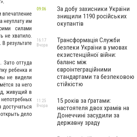
».
За добу захисники України
09:06
и впечатление
знищили 1190 російських
а неуплату им
окупантів
оими силами
ь не хватило.
Трансформація Служби
16:17
. В результате
Вчора
безпеки України в умовах
екзистенційної війни:
баланс між
 Зато оттуда
євроінтеграційними
пку ребенка и
стандартами та безпековою
мы не видели
стійкістю
мётся за него
ед, живущий в
о непотребных
15 років за ґратами:
11:25
Вчора
я достучаться
настоятеля двох храмів на
 открыть дело
Донеччині засудили за
державну зраду