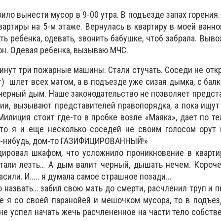
вило вынести мусор в 9-00 утра. В подъезде запах горения.
вартиры на 5-м этаже. Вернулась в квартиру в моей ванно
ть ребенка, одевать, звонить бабушке, чтоб забрала. Выв
он. Одевая ребенка, вызываю МЧС.
минут три пожарные машины. Стали стучать. Соседи не отк
) шлет всех матом, а в подъезде уже сизая дымка, с балк
 черный дым. Наше законодательство не позволяет предс
ии, вызывают представителей правопорядка, а пока ищу
 Милиция стоит где-то в пробке возле «Маяка», дает по т
что я и еще несколько соседей не своим голосом орут 
то-нибудь, дом-то ГАЗИФИЦИРОВАННЫЙ!»
дировал шкафом, что усложнило проникновение в кварти
тали лезть… А дым валит черный, дышать нечем. Короче
асили. И..... я думала самое страшное позади...
 его назвать… забил свою мать до смерти, расчленил труп и
не я со своей паранойей и мешочком мусора, то в подъе
 не успел начать жечь расчлененное на части тело собств