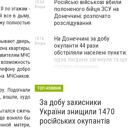
Російські військові вбили
10:54
Вчора
 Я по этажам -
полоненого бійця ЗСУ на
й все в дыму,
Донеччині: розпочато
ожу полностью
розслідування
На Донеччині за добу
10:16
рывают дверь,
Вчора
окупанти 44 рази
она квартиры,
обстріляли населені пункти:
тавителям МЧС
одна людина загинула та ще
т возможность
пʼятеро поранено
елефону добро
на МЧСников:
Ситуація на фронті на ранок
09:47
Вчора
7 серпня: протягом доби
ТОП НОВИНИ
ру. Подогнали
відбулося 233 бойових
, вошли, худо
За добу захисники
зіткнення
України знищили 1470
 пытался сжечь
зде воняло бы
російських окупантів
енной матери,