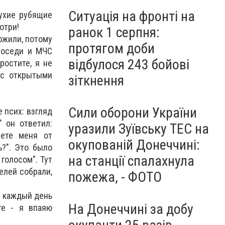
Ситуація на фронті на
лухие рубящие
отри!
ранок 1 серпня:
ожили, потому
протягом доби
соседи и МЧС
відбулося 243 бойові
ростите, я не
 с открытыми
зіткнення
Сили оборони України
е псих: взгляд
" он ответил:
уразили Зуївську ТЕС на
аете меня от
окупованій Донеччині:
ь?". Это было
на станції спалахнула
голосом". Тут
елей собрали,
пожежа, - ФОТО
и каждый день
На Донеччині за добу
те - я впаяю