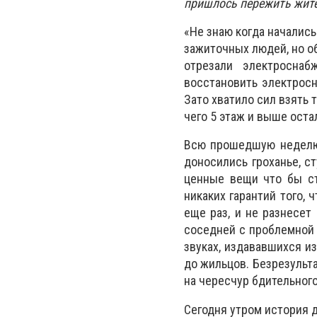
пришлось пережить жите
«Не знаю когда начались
зажиточных людей, но об
отрезали электросна
восстановить электросн
Зато хватило сил взять 
чего 5 этаж и выше оста
Всю прошедшую неделю 
доносились гроханье, ст
ценные вещи что бы съ
никаких гарантий того, 
еще раз, и не разнесет
соседней с проблемной 
звуках, издававшихся и
до жильцов. Безрезульт
на чересчур бдительного
Сегодня утром история д