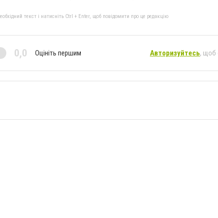
бхідний текст і натисніть Ctrl + Enter, щоб повідомити про це редакцію
0,0
Оцініть першим
Авторизуйтесь
, щоб