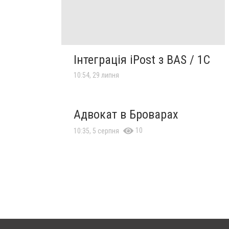
Інтеграція iPost з BAS / 1C
10:54, 29 липня
Адвокат в Броварах
10
10:35, 5 серпня