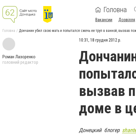
Головна
Вакансии
Дозвілля
Головна
Дончанин убил свою мать и попытался сжечь ее труп в ванной, вызвав п
10:31, 18 грудня 2012 р.
Дончанин
Роман Лазоренко
головний редактор
попыталс
вызвав 
доме в ц
Донецкий блогер
shante