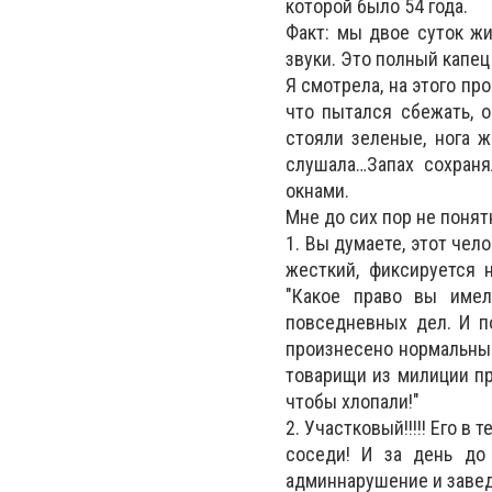
которой было 54 года.
Факт: мы двое суток жи
звуки. Это полный капец
Я смотрела, на этого пр
что пытался сбежать, 
стояли зеленые, нога ж
слушала…Запах сохран
окнами.
Мне до сих пор не поня
1. Вы думаете, этот чел
жесткий, фиксируется н
"Какое право вы имел
повседневных дел. И по
произнесено нормальным 
товарищи из милиции пр
чтобы хлопали!"
2. Участковый!!!!! Его 
соседи! И за день до
админнарушение и заведу