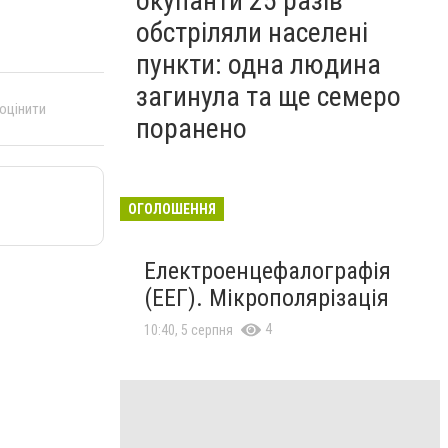
окупанти 25 разів
обстріляли населені
пункти: одна людина
загинула та ще семеро
 оцінити
поранено
ОГОЛОШЕННЯ
Електроенцефалографія
(ЕЕГ). Мікрополярізація
4
10:40, 5 серпня