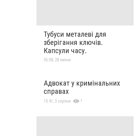
Тубуси металеві для
зберігання ключів.
Капсули часу.
05:08, 28 липня
Адвокат у кримінальних
справах
1
10:41, 5 серпня