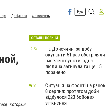
Рус
порт
Довідкова
Фотоотчеты
ОСТАННІ НОВИНИ
На Донеччині за добу
10:23
окупанти 51 раз обстріляли
ной,
населені пункти: одна
людина загинула та ще 15
м
поранено
Ситуація на фронті на ранок
09:51
8 серпня: протягом доби
відбулося 223 бойових
зіткнення
асе, который