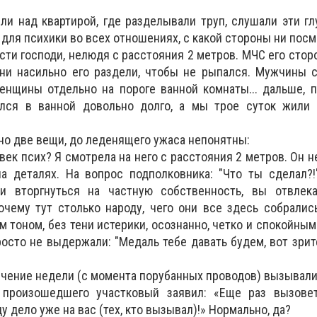
ли над квартирой, где разделывали труп, слушали эти г
 для психики во всех отношениях, с какой стороны ни посм
ости господи, нелюдя с расстояния 2 метров. МЧС его стор
они насильно его раздели, чтобы не рыпался. Мужчины 
енщины отдельно на пороге ванной комнаты... дальше, п
ялся в ванной довольно долго, а мы трое суток жили
тно две вещи, до леденящего ужаса непонятны:
овек псих? Я смотрела на него с расстояния 2 метров. Он н
а деталях. На вопрос подполковника: "Что ты сделал?!
и вторгнуться на частную собственность, вы отвлек
чему тут столько народу, чего они все здесь собралис
тоном, без тени истерики, осознанно, четко и спокойным 
осто не выдержали: "Медаль тебе давать будем, вот зрит
в течение недели (с момента порубанных проводов) вызывал
 произошедшего участковый заявил: «Еще раз вызове
 дело уже на вас (тех, кто вызывал)!» Нормально, да?