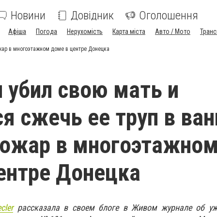
Новини
Довідник
Оголошення
Афіша
Погода
Нерухомість
Карта міста
Авто / Мото
Транс
ожар в многоэтажном доме в центре Донецка
 убил свою мать и
я сжечь ее труп в ван
пожар в многоэтажно
ентре Донецка
cler
рассказала в своем блоге в Живом журнале об уж