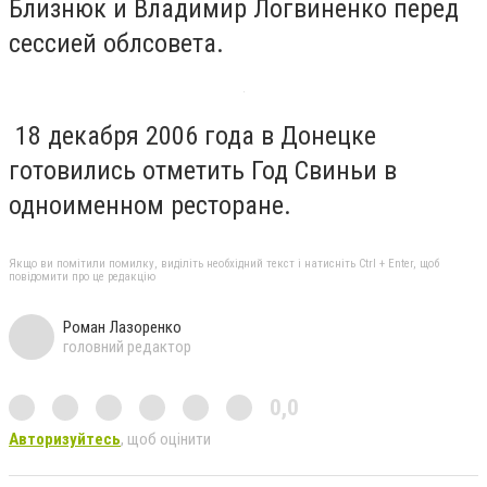
Близнюк и Владимир Логвиненко перед
сессией облсовета.
18 декабря 2006 года в Донецке
готовились отметить Год Свиньи в
одноименном ресторане.
Якщо ви помітили помилку, виділіть необхідний текст і натисніть Ctrl + Enter, щоб
повідомити про це редакцію
Роман Лазоренко
головний редактор
0,0
Авторизуйтесь
, щоб оцінити