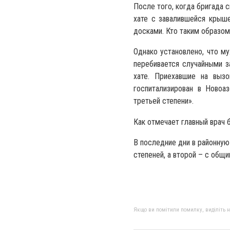
После того, когда бригада 
хате с завалившейся крыш
досками. Кто таким образом
Однако установлено, что м
перебивается случайными з
хате. Приехавшие на выз
госпитализирован в Ново
третьей степени».
Как отмечает главный врач 
В последние дни в районную
степеней, а второй – с общ
Якщо ви помітили помилку, виділіть нео