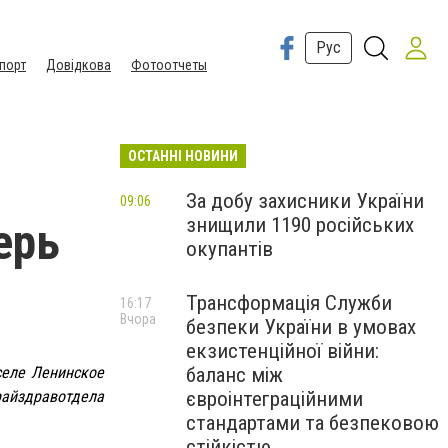
Рус
порт
Довідкова
Фотоотчеты
ОСТАННІ НОВИНИ
За добу захисники України
09:06
знищили 1190 російських
ерь
окупантів
Трансформація Служби
16:17
Вчора
безпеки України в умовах
екзистенційної війни:
селе Ленинское
баланс між
айздравотдела
євроінтеграційними
стандартами та безпековою
стійкістю