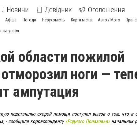
Новини
Довідник
Оголошення
Афіша
Погода
Нерухомість
Карта міста
Авто / Мото
Транс
т ампутация
ой области пожилой
отморозил ноги — теп
ит ампутация
скую подстанцию скорой помощи поступил вызов о том, что в 
а, - сообщила корреспонденту
«Родного Приазовья»
начальник р