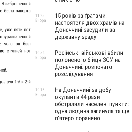
. В заброшенной
е была заперта
15 років за ґратами:
11:25
Вчора
настоятеля двох храмів на
Донеччині засудили за
и, уже пять лет
державну зраду
полуразваленной
е чего он был
ие ступней ног
Російські військові вбили
10:54
Вчора
полоненого бійця ЗСУ на
Донеччині: розпочато
ней.
розслідування
в рук 1-й и 2-й
На Донеччині за добу
10:16
Вчора
окупанти 44 рази
обстріляли населені пункти:
одна людина загинула та ще
пʼятеро поранено