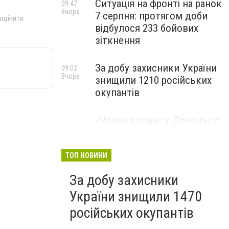
Ситуація на фронті на ранок
09:47
Вчора
7 серпня: протягом доби
 оцінити
відбулося 233 бойових
зіткнення
За добу захисники України
09:02
Вчора
знищили 1210 російських
окупантів
«Чорна вдова» у Донецьку:
12:18
6 серпня
мешканці окупованого
міста помітили
небезпечного павука, -
ТОП НОВИНИ
ВІДЕО
За добу захисники
України знищили 1470
російських окупантів