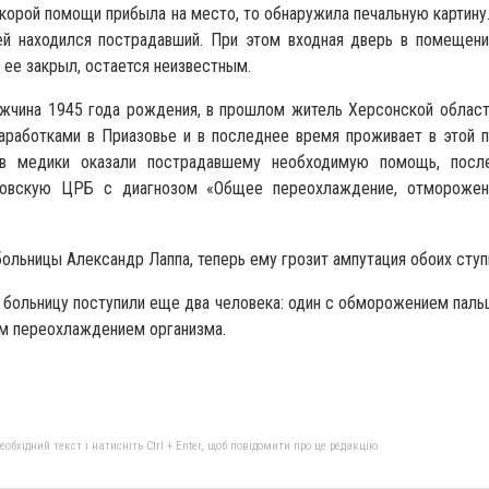
скорой помощи прибыла на место, то обнаружила печальную картину
ей находился пострадавший. При этом входная дверь в помещени
 ее закрыл, остается неизвестным.
ужчина 1945 года рождения, в прошлом житель Херсонской област
аработками в Приазовье и в последнее время проживает в этой 
ов медики оказали пострадавшему необходимую помощь, посл
азовскую ЦРБ с диагнозом «Общее переохлаждение, отморожен
больницы Александр Лаппа, теперь ему грозит ампутация обоих ступ
 больницу поступили еще два человека: один с обморожением пальце
им переохлаждением организма.
бхідний текст і натисніть Ctrl + Enter, щоб повідомити про це редакцію