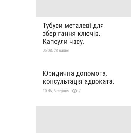
Тубуси металеві для
зберігання ключів.
Капсули часу.
05:08, 28 липня
Юридична допомога,
консультація адвоката.
2
10:45, 5 серпня