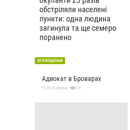
окупанти 25 разів
обстріляли населені
пункти: одна людина
загинула та ще семеро
поранено
ОГОЛОШЕННЯ
Адвокат в Броварах
10
10:35, 5 серпня