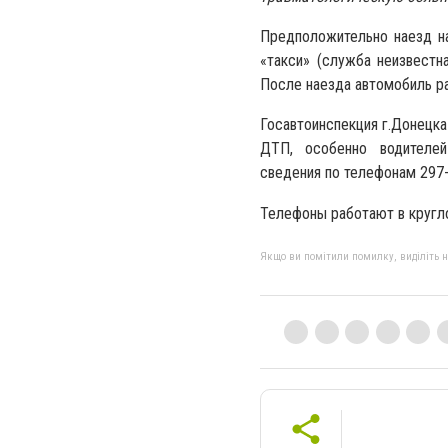
Предположительно наезд н
«такси» (служба неизвестн
После наезда автомобиль ра
Госавтоинспекция г.Донецка
ДТП, особенно водителей
сведения по телефонам 297-6
Телефоны работают в кругл
Якщо ви помітили помилку, виділіть нео