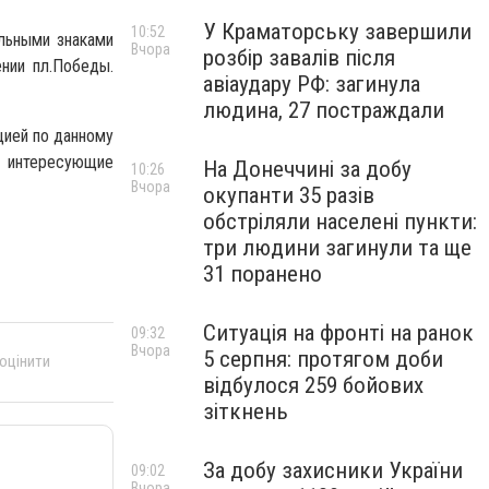
У Краматорську завершили
10:52
льными знаками
Вчора
розбір завалів після
ении пл.Победы.
авіаудару РФ: загинула
людина, 27 постраждали
цией по данному
ь интересующие
На Донеччині за добу
10:26
Вчора
окупанти 35 разів
обстріляли населені пункти:
три людини загинули та ще
31 поранено
Ситуація на фронті на ранок
09:32
Вчора
5 серпня: протягом доби
 оцінити
відбулося 259 бойових
зіткнень
За добу захисники України
09:02
Вчора