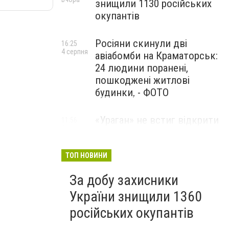
знищили 1130 російських
окупантів
Росіяни скинули дві
16:25
4 серпня
авіабомби на Краматорськ:
24 людини поранені,
пошкоджені житлові
будинки, - ФОТО
«Ураган» не встиг відкрити
11:56
4 серпня
вогонь: українські дрони
знищили російський РСЗВ
на Донеччині,- ВІДЕО
ТОП НОВИНИ
За добу захисники
України знищили 1360
російських окупантів