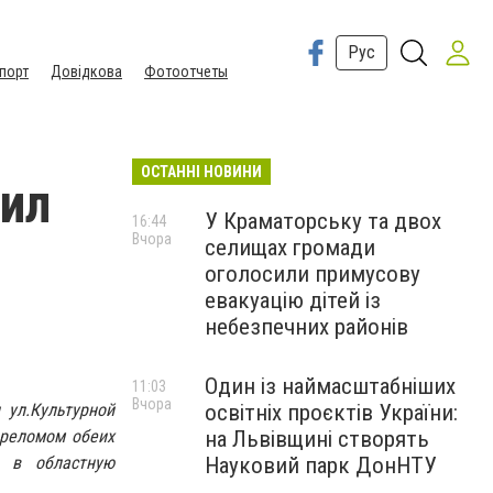
Рус
порт
Довідкова
Фотоотчеты
ОСТАННІ НОВИНИ
бил
У Краматорську та двох
16:44
Вчора
селищах громади
оголосили примусову
евакуацію дітей із
небезпечних районів
Один із наймасштабніших
11:03
Вчора
 ул.Культурной
освітніх проєктів України:
ереломом обеих
на Львівщині створять
 в областную
Науковий парк ДонНТУ