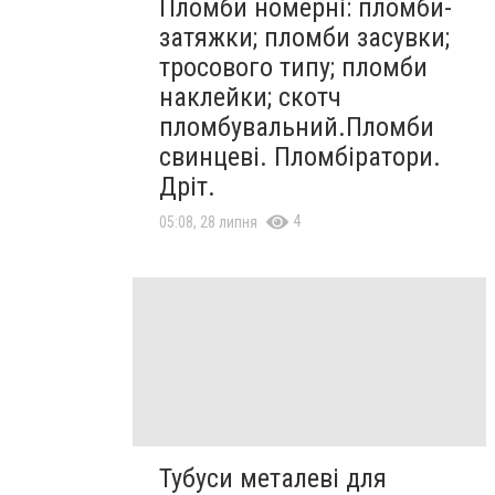
Пломби номерні: пломби-
затяжки; пломби засувки;
тросового типу; пломби
наклейки; скотч
пломбувальний.Пломби
свинцеві. Пломбіратори.
Дріт.
4
05:08, 28 липня
Тубуси металеві для