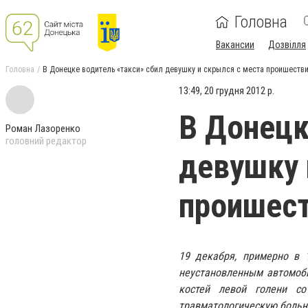
Головна
Вакансии
Дозвілля
Головна
В Донецке водитель «такси» сбил девушку и скрылся с места проишеств
13:49, 20 грудня 2012 р.
В Донецк
Роман Лазоренко
головний редактор
девушку 
проишес
19 декабря, примерно в 1
неустановленным автомоб
костей левой голени с
травматологическую больни