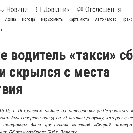
Новини
Довідник
Оголошення
Афіша
Погода
Нерухомість
Карта міста
Авто / Мото
Транс
ия
е водитель «такси» с
и скрылся с места
твия
6.15, в Петровском районе на пересечении ул.Петровского и
илем был совершен наезд на 26-летнюю девушку, которая с п
о смещением была доставлена машиной «Скорой помощи»
цу. Об этом сообщает ГАИ г. Донецка.