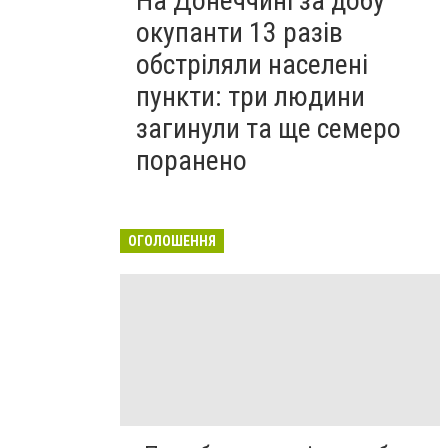
На Донеччині за добу
окупанти 13 разів
обстріляли населені
пункти: три людини
загинули та ще семеро
поранено
ОГОЛОШЕННЯ