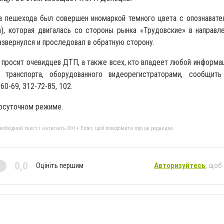
а пешехода был совершен иномаркой темного цвета с опознавате
а), которая двигалась со стороны рынка «Трудовские» в направл
звернулся и проследовал в обратную сторону.
 просит очевидцев ДТП, а также всех, кто владеет любой информа
 транспорта, оборудованного видеорегистраторами, сообщит
0-69, 312-72-85, 102.
осуточном режиме.
бхідний текст і натисніть Ctrl + Enter, щоб повідомити про це редакцію
0,0
Оцініть першим
Авторизуйтесь
, щоб