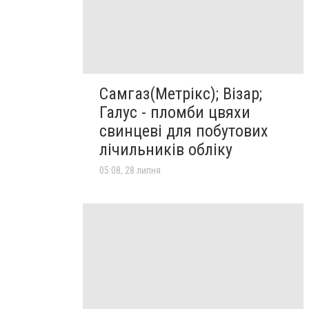
Самгаз(Метрікс); Візар;
Галус - пломби цвяхи
свинцеві для побутових
лічильників обліку
05:08, 28 липня