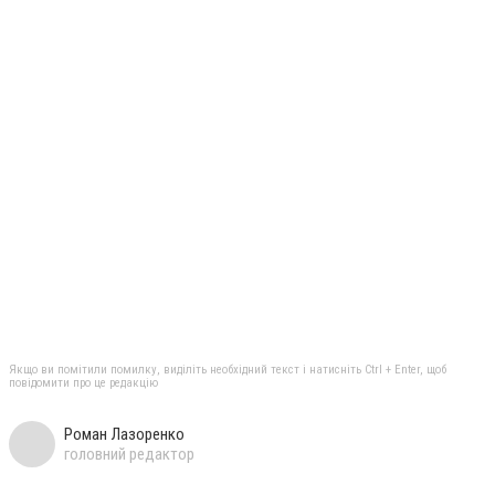
Якщо ви помітили помилку, виділіть необхідний текст і натисніть Ctrl + Enter, щоб
повідомити про це редакцію
Роман Лазоренко
головний редактор