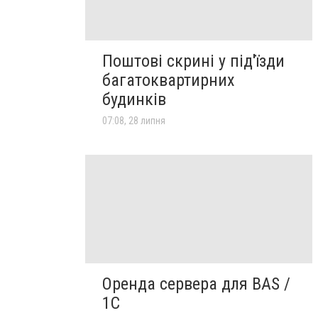
Поштові скрині у під'їзди
багатоквартирних
будинків
07:08, 28 липня
Оренда сервера для BAS /
1C