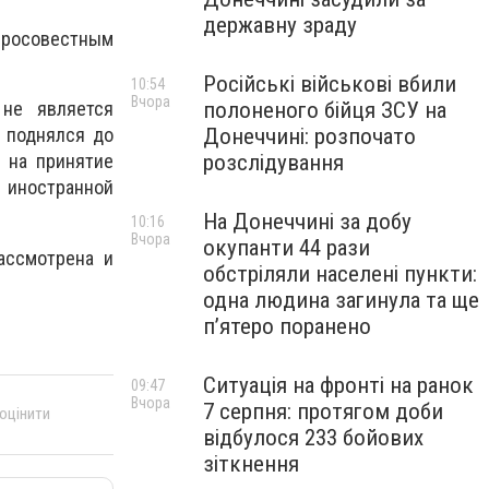
державну зраду
росовестным
Російські військові вбили
10:54
Вчора
полоненого бійця ЗСУ на
 не является
Донеччині: розпочато
 поднялся до
розслідування
 на принятие
и иностранной
На Донеччині за добу
10:16
Вчора
окупанти 44 рази
ассмотрена и
обстріляли населені пункти:
одна людина загинула та ще
пʼятеро поранено
Ситуація на фронті на ранок
09:47
Вчора
7 серпня: протягом доби
 оцінити
відбулося 233 бойових
зіткнення