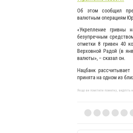
Об этом сообщил пре
валютным операциям Юр
«Укрепление гривны н
безупречным средством
отметки 8 гривен 40 к
Верховной Радой (в янв
валюты», – сказал он.
Нацбанк рассчитывает 
принята на одном из бл
Якщо ви помітили помилку, виділіть нео