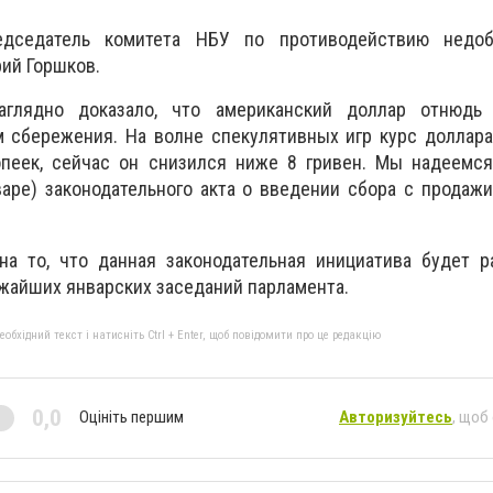
дседатель комитета НБУ по противодействию недоб
ий Горшков.
аглядно доказало, что американский доллар отнюдь
 сбережения. На волне спекулятивных игр курс доллара
опеек, сейчас он снизился ниже 8 гривен. Мы надеемся
аре) законодательного акта о введении сбора с продаж
на то, что данная законодательная инициатива будет р
ижайших январских заседаний парламента.
бхідний текст і натисніть Ctrl + Enter, щоб повідомити про це редакцію
0,0
Оцініть першим
Авторизуйтесь
, щоб