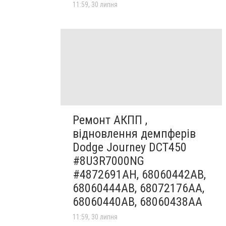
11:59, 30 липня
Ремонт АКПП ,
відновлення демпферів
Dodge Journey DCT450
#8U3R7000NG
#4872691AH, 68060442AB,
68060444AB, 68072176AA,
68060440AB, 68060438AA
11:59, 30 липня