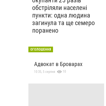
окупанти 25 разів
обстріляли населені
пункти: одна людина
загинула та ще семеро
поранено
ОГОЛОШЕННЯ
Адвокат в Броварах
10
10:35, 5 серпня