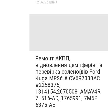
12:56, 6 серпня
Ремонт АКПП,
відновлення демпферів та
перевірка соленоїдів Ford
Kuga MPS6 # CV6R7000AC
#2258375,
1814154,2070508, AMAV4R
7L516-AD, 1765991, 7M5P
6375-AE