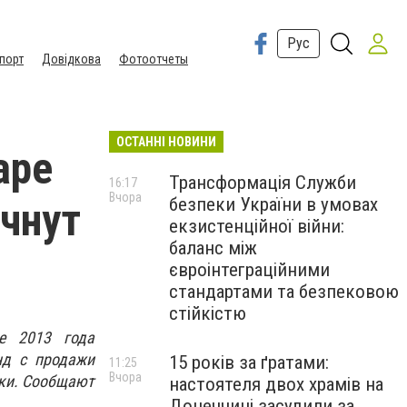
Рус
порт
Довідкова
Фотоотчеты
ОСТАННІ НОВИНИ
аре
Трансформація Служби
16:17
Вчора
безпеки України в умовах
чнут
екзистенційної війни:
баланс між
євроінтеграційними
стандартами та безпековою
стійкістю
е 2013 года
нд с продажи
15 років за ґратами:
11:25
Вчора
лки. Сообщают
настоятеля двох храмів на
Донеччині засудили за