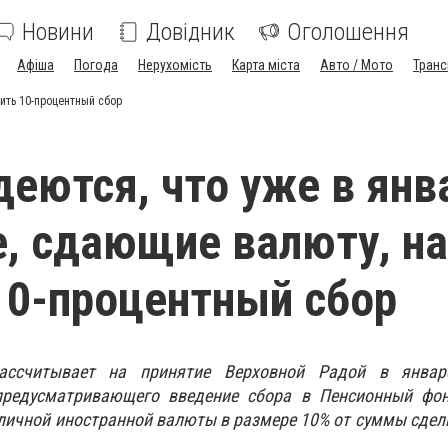
Новини
Довідник
Оголошення
Афіша
Погода
Нерухомість
Карта міста
Авто / Мото
Транс
тить 10-процентный сбор
деются, что уже в янв
, сдающие валюту, на
10-процентный сбор
ассчитывает на принятие Верховной Радой в январ
 предусматривающего введение сбора в Пенсионный фо
личной иностранной валюты в размере 10% от суммы сде