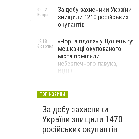
За добу захисники України
09:02
Вчора
знищили 1210 російських
окупантів
«Чорна вдова» у Донецьку:
12:18
6 серпня
мешканці окупованого
міста помітили
небезпечного павука, -
ВІДЕО
Жителя Костянтинівки
11:56
6 серпня
засудили до 8 років
ТОП НОВИНИ
ув’язнення за продаж
За добу захисники
метадону
України знищили 1470
російських окупантів