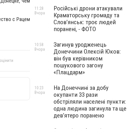
 Донецке, чем
Російські дрони атакували
11:28
Вчора
Краматорську громаду та
ество с Рацем
Слов’янськ: троє людей
поранені, - ФОТО
Загинув уродженець
10:58
Вчора
Донеччини Олексій Юков:
він був керівником
 оцінити
пошукового загону
«Плацдарм»
На Донеччині за добу
10:23
Вчора
окупанти 33 рази
обстріляли населені пункти:
одна людина загинула та ще
девʼятеро поранено