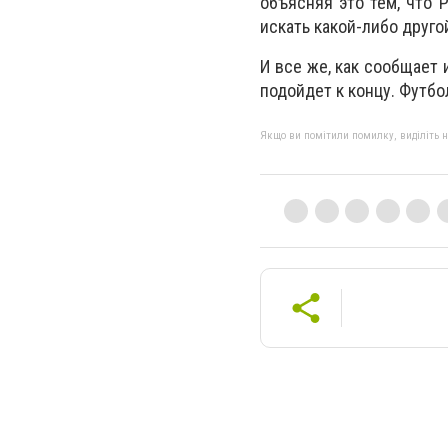
объясняя это тем, что 
искать какой-либо друго
И все же, как сообщает
подойдет к концу. Футбо
Якщо ви помітили помилку, виділіть нео