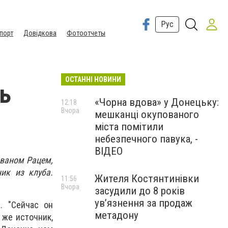
Рус
порт
Довідкова
Фотоотчеты
ОСТАННІ НОВИНИ
ь
«Чорна вдова» у Донецьку:
12:18
Вчора
мешканці окупованого
міста помітили
небезпечного павука, -
ВІДЕО
званом Рацем,
ник из клуба.
Жителя Костянтинівки
11:56
Вчора
засудили до 8 років
ув’язнення за продаж
. "Сейчас он
метадону
 же источник,