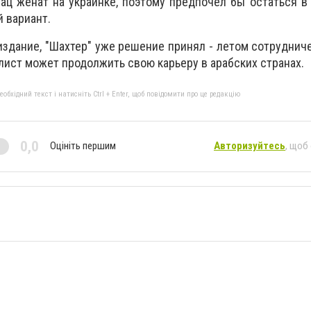
Рац женат на украинке, поэтому предпочел бы остаться в
й вариант.
 издание, "Шахтер" уже решение принял - летом сотруднич
лист может продолжить свою карьеру в арабских странах.
бхідний текст і натисніть Ctrl + Enter, щоб повідомити про це редакцію
0,0
Оцініть першим
Авторизуйтесь
, щоб