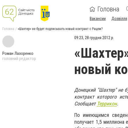
Головна
Вакансии
Дозвілля
Головна
«Шахтер» не будет подписывать новый контракт с Рацем?
09:23, 28 грудня 2012 р.
«Шахтер»
Роман Лазоренко
головний редактор
новый ко
Донецкий "Шахтер" не б
контракт которого исте
Сообщает
Террикон
.
По имеющимся сведени
получает 1,5 миллиона е