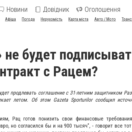
Новини
Довідник
Оголошення
Афіша
Погода
Нерухомість
Карта міста
Авто / Мото
Транс
 не будет подписыват
нтракт с Рацем?
удет продлевать соглашение с 31-летним защитником Ра
кает летом. Об этом Gazeta Sporturilor сообщил источ
ям, Рац готов понизить свои финансовые требования
вро, но согласился бы и на 900 тысяч", - говорит все тот