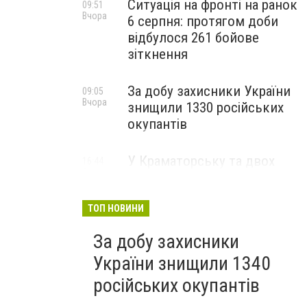
Ситуація на фронті на ранок
09:51
Вчора
6 серпня: протягом доби
відбулося 261 бойове
зіткнення
За добу захисники України
09:05
Вчора
знищили 1330 російських
окупантів
У Краматорську та двох
16:44
5 серпня
селищах громади
оголосили примусову
евакуацію дітей із
ТОП НОВИНИ
небезпечних районів
За добу захисники
України знищили 1340
російських окупантів