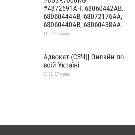
#8U3R7000NG
#4872691AH, 68060442AB,
68060444AB, 68072176AA,
68060440AB, 68060438AA
11:59, 30 липня
Адвокат (СЗЧ)| Онлайн по
всій Україні
09:52, 27 липня