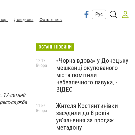
Рус
порт
Довідкова
Фотоотчеты
ОСТАННІ НОВИНИ
«Чорна вдова» у Донецьку:
12:18
Вчора
мешканці окупованого
міста помітили
небезпечного павука, -
ВІДЕО
 17-летний
ресс-служба
Жителя Костянтинівки
11:56
Вчора
засудили до 8 років
ув’язнення за продаж
метадону