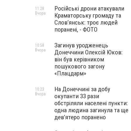
Російські дрони атакували
11:28
Вчора
Краматорську громаду та
Слов’янськ: троє людей
поранені, - ФОТО
Загинув уродженець
10:58
Вчора
Донеччини Олексій Юков:
він був керівником
пошукового загону
«Плацдарм»
На Донеччині за добу
10:23
Вчора
окупанти 33 рази
обстріляли населені пункти:
одна людина загинула та ще
девʼятеро поранено