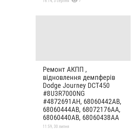
7
16:14, 3 серпня
Ремонт АКПП ,
відновлення демпферів
Dodge Journey DCT450
#8U3R7000NG
#4872691AH, 68060442AB,
68060444AB, 68072176AA,
68060440AB, 68060438AA
11:59, 30 липня