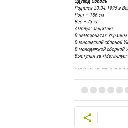
Эдуард Соболь
Родился 20.04.1995 в В
Рост – 186 см
Вес – 73 кг
Амплуа: защитник
В чемпионатах Украины 
В юношеской сборной Ук
В молодежной сборной У
Выступал за «Металлург
Якщо ви помітили помилку, виділіть нео