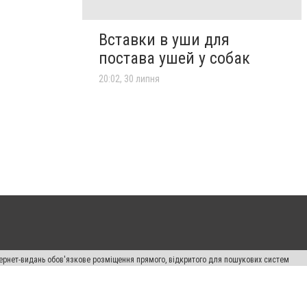
Вставки в уши для
постава ушей у собак
20:02, 30 липня
нтернет-видань обов'язкове розміщення прямого, відкритого для пошукових систем
лама" публікуються на правах реклами.