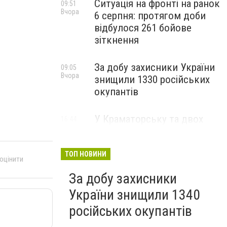
Ситуація на фронті на ранок
09:51
Вчора
6 серпня: протягом доби
відбулося 261 бойове
зіткнення
За добу захисники України
09:05
Вчора
знищили 1330 російських
окупантів
У Краматорську та двох
16:44
5 серпня
селищах громади
оголосили примусову
евакуацію дітей із
ТОП НОВИНИ
 оцінити
небезпечних районів
За добу захисники
України знищили 1340
російських окупантів