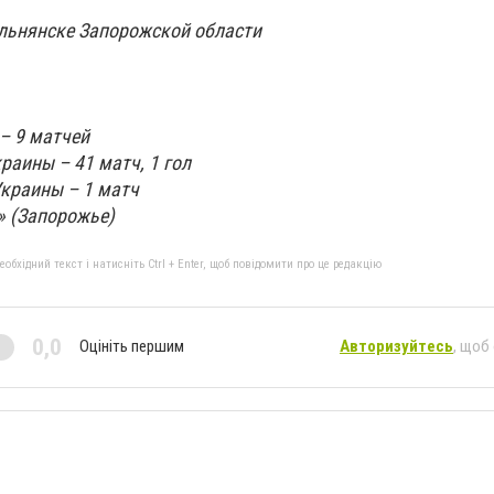
ольнянске Запорожской области
– 9 матчей
раины – 41 матч, 1 гол
краины – 1 матч
» (Запорожье)
бхідний текст і натисніть Ctrl + Enter, щоб повідомити про це редакцію
0,0
Оцініть першим
Авторизуйтесь
, щоб