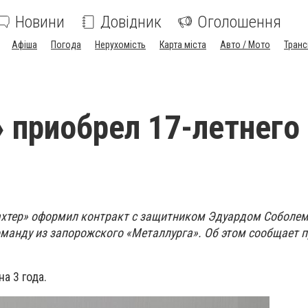
Новини
Довідник
Оголошення
Афіша
Погода
Нерухомість
Карта міста
Авто / Мото
Транс
 приобрел 17-летнего
хтер» оформил контракт с защитником Эдуардом Соболем.
оманду из запорожского «Металлурга». Об этом сообщает п
а 3 года.