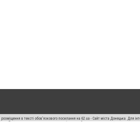
 розміщення в тексті обов'язкового посилання на 62.ua - Сайт міста Донецька. Для і
жерела. Порушення виняткових прав переслідується Законом.
ський спецпроєкт", "Політичні новини", "Пресреліз", "PR", "Офіційно", "Політична рек