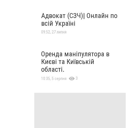
Адвокат (СЗЧ)| Онлайн по
всій Україні
09:52, 27 липня
Оренда маніпулятора в
Києві та Київській
області.
3
10:35, 5 серпня