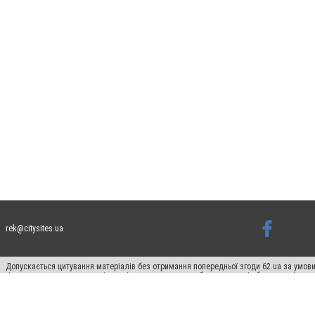
rek@citysites.ua
Допускається цитування матеріалів без отримання попередньої згоди 62.ua за умови
гіперпосилання на цитовані статті не нижче другого абзацу в тексті або в якості д
Матеріали з плашками "Новини компаній", "Промо", "Партнерський матеріал", "Партнер