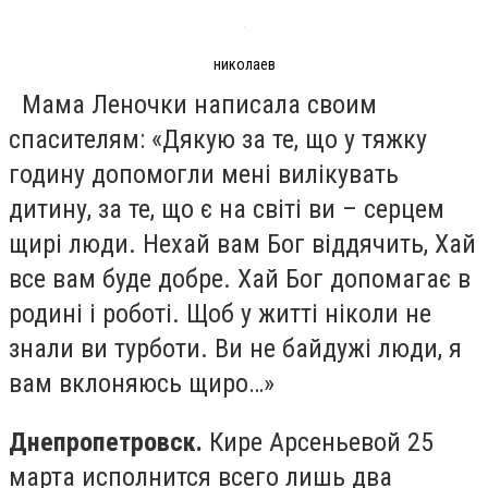
николаев
Мама Леночки написала своим
спасителям: «Дякую за те, що у тяжку
годину допомогли мені вилікувать
дитину, за те, що є на світі ви – серцем
щирі люди. Нехай вам Бог віддячить, Хай
все вам буде добре. Хай Бог допомагає в
родині і роботі. Щоб у житті ніколи не
знали ви турботи. Ви не байдужі люди, я
вам вклоняюсь щиро…»
Днепропетровск.
Кире Арсеньевой 25
марта исполнится всего лишь два