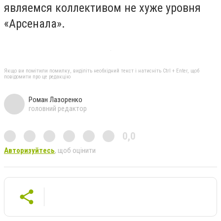
являемся коллективом не хуже уровня
«Арсенала».
Якщо ви помітили помилку, виділіть необхідний текст і натисніть Ctrl + Enter, щоб
повідомити про це редакцію
Роман Лазоренко
головний редактор
0,0
Авторизуйтесь
, щоб оцінити