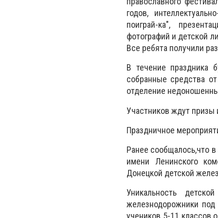
православного фестивал
годов, интеллектуальн
поиграй-ка", презент
фотографий и детской ли
Все ребята получили ра
В течение праздника б
собранные средства от
отделение недоношенных
Участников ждут призы 
Праздничное мероприяти
Ранее
сообщалось,что в
имени Ленинского ком
Донецкой детской желез
Уникальность детск
железнодорожники под 
учеников 5-11 классов 