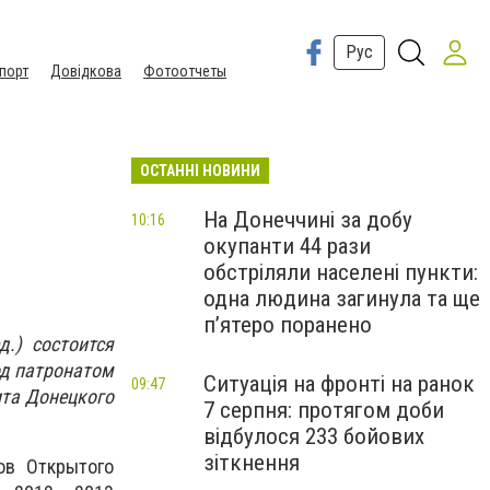
Рус
порт
Довідкова
Фотоотчеты
ОСТАННІ НОВИНИ
На Донеччині за добу
10:16
окупанти 44 рази
обстріляли населені пункти:
одна людина загинула та ще
пʼятеро поранено
.) состоится
од патронатом
Ситуація на фронті на ранок
09:47
ита Донецкого
7 серпня: протягом доби
відбулося 233 бойових
зіткнення
ов Открытого