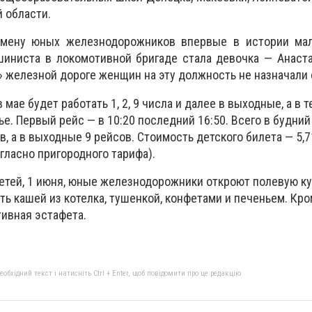
 области.
 смену юных железнодорожников впервые в истории ма
иниста в локомотивной бригаде стала девочка — Анаста
 железной дороге женщин на эту должность не назначали с
мае будет работать 1, 2, 9 числа и далее в выходные, а в 
ье. Первый рейс — в 10:20 последний 16:50. Всего в будний
, а в выходные 9 рейсов. Стоимость детского билета — 5,71
огласно пригородного тарифа).
детей, 1 июня, юные железнодорожники откроют полевую ку
ь кашей из котелка, тушенкой, конфетами и печеньем. Кро
тивная эстафета.
бхідний текст і натисніть Ctrl + Enter, щоб повідомити про це редакцію