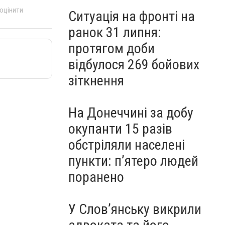
 оцінити
Ситуація на фронті на
ранок 31 липня:
протягом доби
відбулося 269 бойових
зіткнення
На Донеччині за добу
окупанти 15 разів
обстріляли населені
пункти: пʼятеро людей
поранено
У Слов’янську викрили