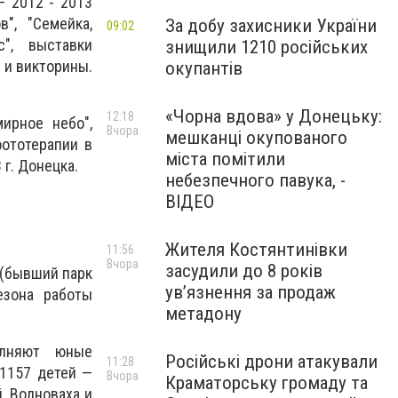
– 2012 - 2013
", "Семейка,
За добу захисники України
09:02
с", выставки
знищили 1210 російських
 и викторины.
окупантів
«Чорна вдова» у Донецьку:
12:18
ирное небо",
Вчора
мешканці окупованого
ототерапии в
міста помітили
г. Донецка.
небезпечного павука, -
ВІДЕО
Жителя Костянтинівки
11:56
Вчора
засудили до 8 років
 (бывший парк
ув’язнення за продаж
езона работы
метадону
олняют юные
Російські дрони атакували
11:28
1157 детей —
Вчора
Краматорську громаду та
, Волноваха и