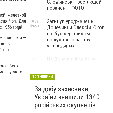
Слов’янськ: троє людей
поранені, - ФОТО
лой железной
Загинув уродженець
сия Чоп. Для
10:58
Вчора
Донеччини Олексій Юков:
 1956 года!
він був керівником
течение лета —
пошукового загону
 день
«Плацдарм»
 грн,
На Донеччині за добу
10:23
Вчора
окупанти 33 рази
хню. Всех
обстріляли населені пункти:
ме вкусного
одна людина загинула та ще
ТОП НОВИНИ
девʼятеро поранено
За добу захисники
України знищили 1340
російських окупантів