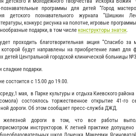
я детского и молодежного творчества "Искорка Божия" 
о-познавательные программы для детей "Город мастеров
ация детского познавательного журнала "Шишкин Ле
тературы, конкурс рисунка на полотне, игровые программы
знообразные подарки, в том числе
конструкторы знаток
.
удет проходить благотворительная акция "Спасибо за м
 которой будут направлены на приобретение ламп для ф
 детей Центральной городской клинической больницы №3 
и сладкие подарки.
е состоится с 15.00 до 19.00.
среду,1 мая, в Парке культуры и отдыха Киевского района
сомола) состоялось торжественное открытие 41-го с
ной дороги. Об этом сообщает пресс-служба ДЖД.
ой железной дороги в том, что все работы вып
присмотром инструкторов. К летней практике допущено 
общеобразовательных школ Донецка, Макеевки, Ясиноватой