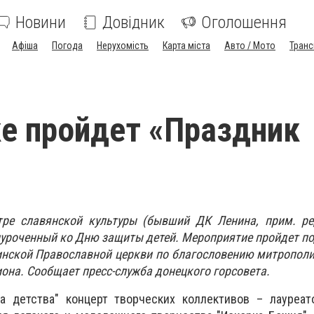
Новини
Довідник
Оголошення
Афіша
Погода
Нерухомість
Карта міста
Авто / Мото
Транс
е пройдет «Праздник
ре славянской культуры (бывший ДК Ленина, прим. ред
иуроченный ко Дню защиты детей. Мероприятие пройдет п
инской Православной церкви по благословению митропол
она. Сообщает пресс-служба донецкого горсовета.
а детства" концерт творческих коллективов – лауреат