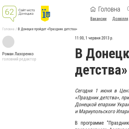
Головна
Вакансии
Дозвілля
Головна
В Донецке пройдет «Праздник детства»
11:00, 1 червня 2013 р.
В Донецк
Роман Лазоренко
головний редактор
детства»
Сегодня 1 июня в Цент
«Праздник детства», пр
Донецкой епархии Укра
и Мариупольского Илари
В программе "Праздник