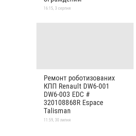
16:15, 3 серпня
Ремонт роботизованих
КПП Renault DW6-001
DW6-003 EDC #
320108868R Espace
Talisman
11:59, 30 липня