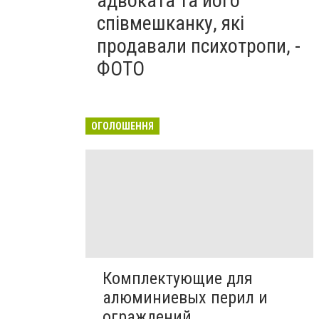
адвоката та його
співмешканку, які
продавали психотропи, -
ФОТО
ОГОЛОШЕННЯ
Комплектующие для
алюминиевых перил и
ограждений