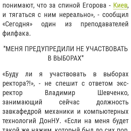
понимают, что за спиной Егорова -
Киев
,
и тягаться с ним нереально
», -
сообщил
«
Сегодня
»
один из преподавателей
филфака.
"МЕНЯ ПРЕДУПРЕДИЛИ НЕ УЧАСТВОВАТЬ
В ВЫБОРАХ"
«
Буду ли я участвовать в выборах
ректора?!
», -
не спешит с ответом экс-
ректор Владимир Шевченко,
занимающий сейчас должность
завкафедрой механики и компьютерных
технологий ДонНУ.
«
Если на меня будет
такой же нажим, который был до сих пор,