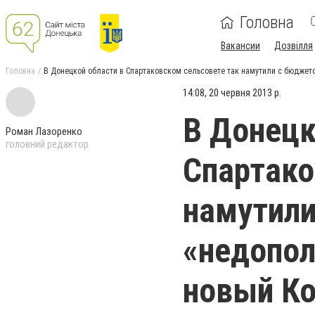
Головна
Вакансии
Дозвілля
Головна
В Донецкой области в Спартаковском сельсовете так намутили с бюджето
14:08, 20 червня 2013 р.
В Донецк
Роман Лазоренко
головний редактор
Спартако
намутили
«недопол
новый Ко