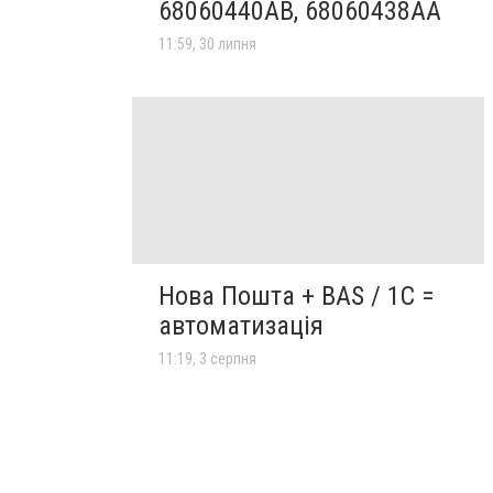
68060440AB, 68060438AA
11:59, 30 липня
Нова Пошта + BAS / 1C =
автоматизація
11:19, 3 серпня