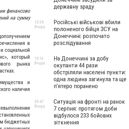
державну зраду
зии финансово
ений на сумму
Російські військові вбили
10:54
Вчора
полоненого бійця ЗСУ на
Донеччині: розпочато
дополучением
розслідування
речисления в
 и социальной
ис», который
На Донеччині за добу
10:16
Вчора
ового рынка
окупанти 44 рази
астках.
обстріляли населені пункти:
одна людина загинула та ще
имущества и
пʼятеро поранено
ского наличия
Ситуація на фронті на ранок
09:47
Вчора
 невыполнении
7 серпня: протягом доби
тановленных
відбулося 233 бойових
ием бюджетных
зіткнення
х нарушениях