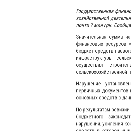
Государственная финанс
хозяйственной деятельн
почти 7 млн грн. Сообщ
Значительная сумма на
финансовых ресурсов м
бюджет средств паевого
инфраструктуры сельс
осуществил строите
сельскохозяйственной п
Нарушение установле
первичных документов 
основных средств с дан
По результатам ревизи
бюджетного законода
нарушений, усиления ко
средств, в которой ин