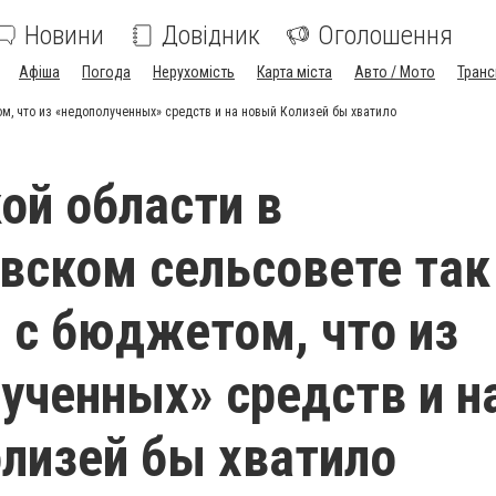
Новини
Довідник
Оголошення
Афіша
Погода
Нерухомість
Карта міста
Авто / Мото
Транс
м, что из «недополученных» средств и на новый Колизей бы хватило
ой области в
вском сельсовете так
 с бюджетом, что из
ученных» средств и н
лизей бы хватило