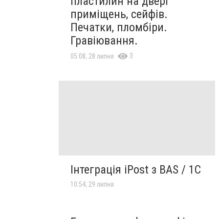
пластилин на двері
приміщень, сейфів.
Печатки, пломбіри.
Гравіювання.
3
05:08, 28 липня
Інтеграція iPost з BAS / 1C
10:54, 29 липня