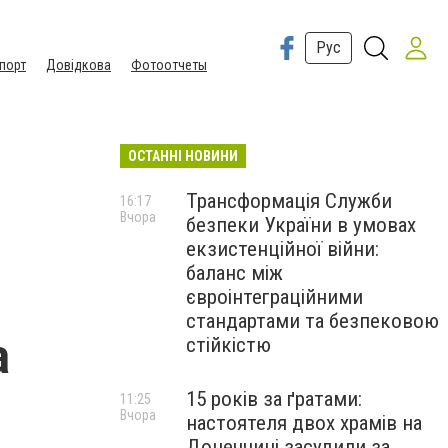
Рус
порт
Довідкова
Фотоотчеты
ОСТАННІ НОВИНИ
Трансформація Служби
16:17
Вчора
безпеки України в умовах
екзистенційної війни:
баланс між
євроінтеграційними
стандартами та безпековою
а
стійкістю
15 років за ґратами:
11:25
Вчора
настоятеля двох храмів на
Донеччині засудили за