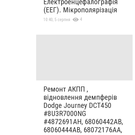
Електроенцефалографія
(ЕЕГ). Мікрополярізація
4
10:40, 5 серпня
Ремонт АКПП ,
відновлення демпферів
Dodge Journey DCT450
#8U3R7000NG
#4872691AH, 68060442AB,
68060444AB, 68072176AA,