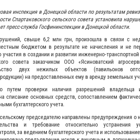
овая инспекция в Донецкой области по результатам реви
ости Спартаковского сельского совета установила наруш
ает пресс-служба Госфининспекции в Донецкой области.
рушений, свыше 6,2 млн грн, произошла в связи с не
естным бюджетом в результате не начисления и не пе
 участия в создании и развитии инженерно-транспортной
кого совета заказчиком ООО «Ясиноватский агросерв
льство двух нежилых объектов (павильонов опт
родукции) на предоставленных ему в аренду земельных уч
но путем проверки наличия разрешений владельца 
на списание основных средств, сопоставлением фактиче
ными бухгалтерского учета.
и сельскому председателю направлены предупреждения о
тельства и требование относительно устранения ус
нтроля, за ведением бухгалтерского учета и использован
ициировано предъявление исков к виновным в допущенны