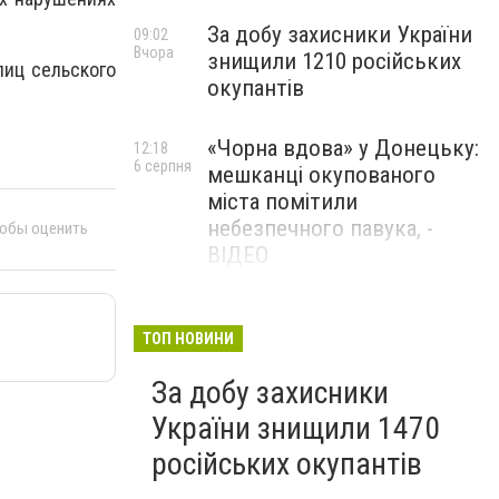
За добу захисники України
09:02
Вчора
знищили 1210 російських
иц сельского
окупантів
«Чорна вдова» у Донецьку:
12:18
6 серпня
мешканці окупованого
міста помітили
небезпечного павука, -
тобы оценить
ВІДЕО
Жителя Костянтинівки
11:56
6 серпня
засудили до 8 років
ТОП НОВИНИ
ув’язнення за продаж
За добу захисники
метадону
України знищили 1470
російських окупантів