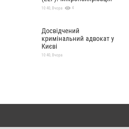
4
10:40, Вчора
Досвідчений
кримінальний адвокат у
Києві
10:40, Вчора