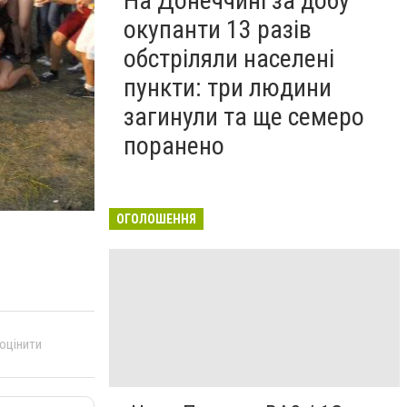
На Донеччині за добу
окупанти 13 разів
обстріляли населені
пункти: три людини
загинули та ще семеро
поранено
ОГОЛОШЕННЯ
 оцінити