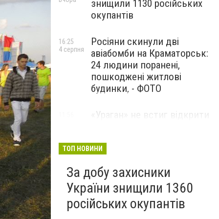
знищили 1130 російських
окупантів
Росіяни скинули дві
16:25
4 серпня
авіабомби на Краматорськ:
24 людини поранені,
пошкоджені житлові
будинки, - ФОТО
«Ураган» не встиг відкрити
11:56
4 серпня
вогонь: українські дрони
знищили російський РСЗВ
на Донеччині,- ВІДЕО
ТОП НОВИНИ
За добу захисники
України знищили 1360
російських окупантів