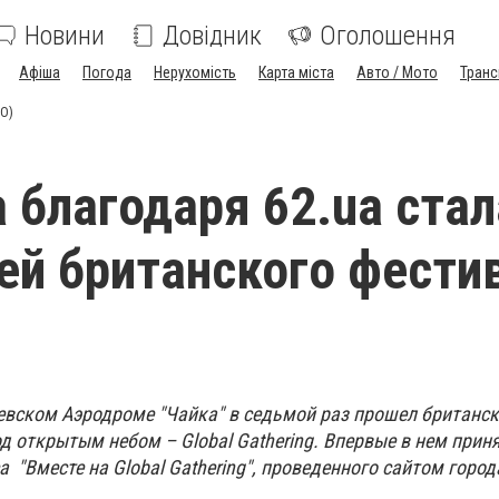
Новини
Довідник
Оголошення
Афіша
Погода
Нерухомість
Карта міста
Авто / Мото
Транс
ТО)
 благодаря 62.ua стал
ей британского фести
иевском Аэродроме "Чайка" в седьмой раз прошел британс
 открытым небом – Global Gathering. Впервые в нем приня
 "Вместе на Global Gathering", проведенного сайтом горо