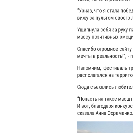
“Узнав, что я стала поб
вижу за пультом своего л
Ущипнула себя за руку п
массу позитивных эмоций
Спасибо огромное сайту
мечты в реальность!”, -
Напомним, фестиваль тра
располагался на террито
Сюда съехались любител
“Попасть на такое масшт
И вот, благодаря конкурс
сказала Анна Охременко