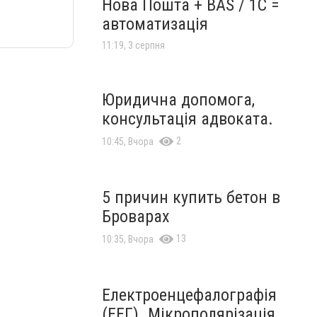
Нова Пошта + BAS / 1C =
автоматизація
11:19, 3 серпня
Юридична допомога,
консультація адвоката.
2
10:45, Вчора
5 причин купить бетон в
Броварах
13
10:35, Вчора
Електроенцефалографія
(ЕЕГ). Мікрополярізація