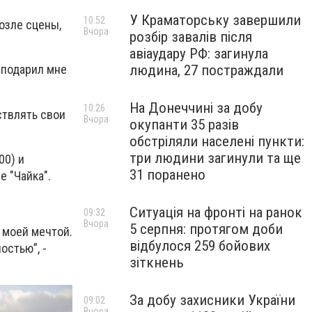
У Краматорську завершили
10:52
возле сцены,
Вчора
розбір завалів після
авіаудару РФ: загинула
людина, 27 постраждали
ь подарил мне
На Донеччині за добу
10:26
ствлять свои
Вчора
окупанти 35 разів
обстріляли населені пункти:
три людини загинули та ще
00) и
31 поранено
е "Чайка".
Ситуація на фронті на ранок
09:32
Вчора
5 серпня: протягом доби
 моей мечтой.
відбулося 259 бойових
остью”, -
зіткнень
За добу захисники України
09:02
Вчора