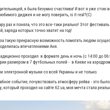
едительницей, я была безумно счастлива! И вот я уже стою 
юбимого диджея и не могу поверить, is it real?(C)
ару раз и поняла, что это все-таки реально! Этот фестивал
, заряда которых точно хватит на год!
 за такую прекрасную возможность помогать людям осуще
 поделилась впечатлениями Аня.
диционно проходил в формате день и ночь (с 14:00 до 06:
рии размером в 7 футбольных полей - в Киеве на аэродром
и электронной музыки со всей Украины и не только.
абное событие, почувствовать атмосферу рейва - это было
у, который проходил на сайте 62.ua, моя мечта стала реальн
.