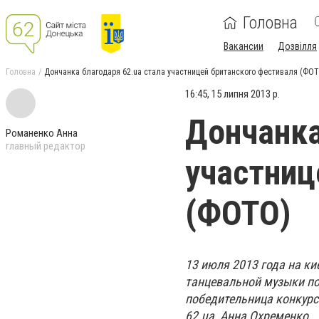
Головна
Вакансии
Дозвілля
Головна
Дончанка благодаря 62.ua стала участницей британского фестиваля (ФО
16:45, 15 липня 2013 р.
Дончанка
Романенко Анна
главный редактор
участниц
(ФОТО)
13 июля 2013 года на к
танцевальной музыки под
победительница конкурса
62.ua, Анна Охременко.