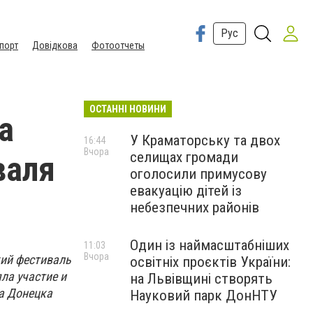
Рус
порт
Довідкова
Фотоотчеты
ОСТАННІ НОВИНИ
а
У Краматорську та двох
16:44
Вчора
селищах громади
валя
оголосили примусову
евакуацію дітей із
небезпечних районів
Один із наймасштабніших
11:03
Вчора
кий фестиваль
освітніх проєктів України:
ла участие и
на Львівщині створять
да Донецка
Науковий парк ДонНТУ