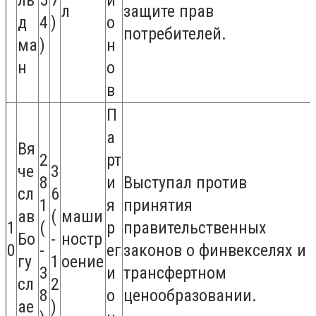
л
защите прав
д
4
)
о
потребителей.
ма
)
н
н
о
в
П
а
Вя
2
рт
че
3
8
и
Выступал против
сл
6
1
я
принятия
ав
(
маши
1
(
р
правительственных
Бо
-
ностр
0
-
ег
законов о финвекселях и
гу
1
оение
3
и
трансфертном
сл
2
8
о
ценообразовании.
ае
)