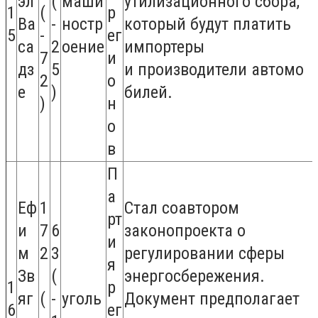
эл
(
маши
утилизационного сбора,
1
(
р
Ва
-
ностр
который будут платить
5
-
ег
са
2
оение
импортеры
7
и
дз
5
и производители автомо
2
о
е
)
билей.
)
н
о
в
П
а
Еф
1
Стал соавтором
рт
и
7
6
законопроекта о
и
м
2
3
регулировании сферы
я
Зв
(
энергосбережения.
1
р
яг
(
-
уголь
Документ предполагает
6
ег