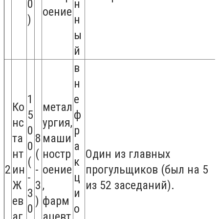
0
н
оение
)
н
ы
й
в
н
1
е
Ко
метал
5
ф
нс
ургия,
0
р
та
8
маши
0
а
нт
(
ностр
Один из главных
(
к
2
ин
-
оение
прогульщиков (был на 5
-
ц
Ж
3
,
из 52 заседаний).
3
и
ев
)
фарм
0
о
аг
ацевт