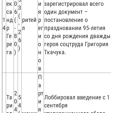
ек
0
и
зарегистрировал всего
3
са
6
я
один документ –
(
1
нд
(
ритей
р
постановление о
-
4
р
-
л
ег
праздновании 95-летия
2
Ге
8
и
со дня рождения дважды
6
ре
0
о
героя соцтруда Григория
)
га
)
н
Ткачука.
о
в
П
а
2
рт
Та
5
Лоббировал введение с 1
0
и
ри
4
сентября
4
я