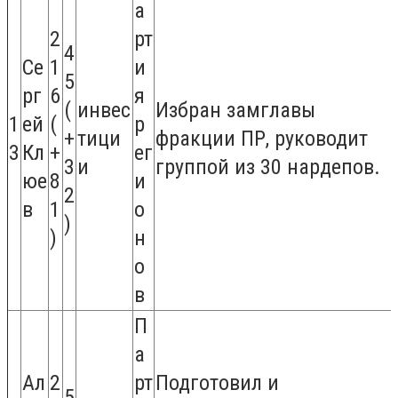
а
2
рт
4
Се
1
и
5
рг
6
я
(
инвес
Избран замглавы
1
ей
(
р
+
тици
фракции ПР, руководит
3
Кл
+
ег
3
и
группой из 30 нардепов.
юе
8
и
2
в
1
о
)
)
н
о
в
П
а
Ал
2
рт
Подготовил и
5