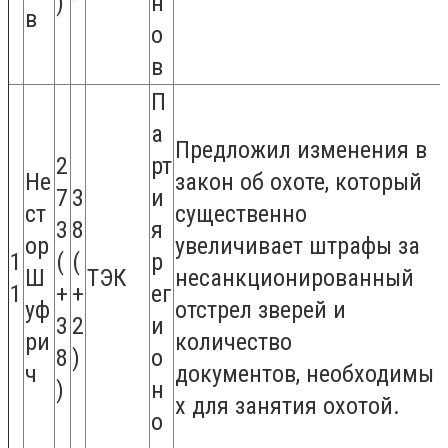
)
н
в
о
в
П
а
Предложил изменения в
2
рт
Не
закон об охоте, который
7
3
и
ст
существенно
3
8
я
ор
увеличивает штрафы за
1
(
(
р
Ш
ТЭК
несанкционированный
1
+
+
ег
уф
отстрел зверей и
3
2
и
ри
количество
8
)
о
ч
документов, необходимы
)
н
х для занятия охотой.
о