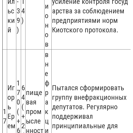
ил
-
1
усиление контроля госуд
и
ьс
3
4
арства за соблюдением
о
ки
9
)
предприятиями норм
н
й
)
Киотского протокола.
о
в
в
н
е
1
ф
Иг
6
Пытался сформировать
7
пище
р
ор
4
группу внефракционных
0
вая
а
ь
(
депутатов. Регулярно
1
(
пром
к
Ер
+
поддерживал
7
+
ысле
ц
ем
2
принципиальные для
6
нност
и