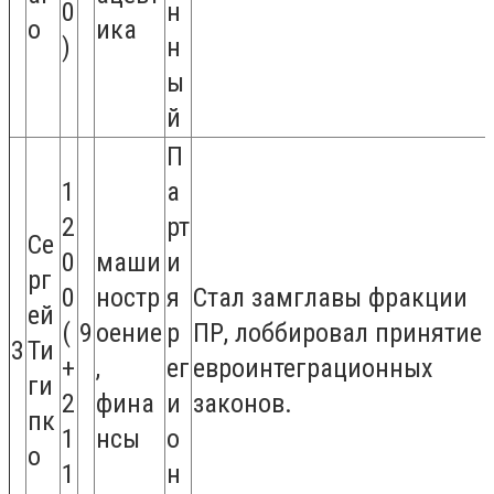
0
н
о
ика
)
н
ы
й
П
1
а
2
рт
Се
0
маши
и
рг
0
ностр
я
Стал замглавы фракции
ей
(
9
оение
р
ПР, лоббировал принятие
3
Ти
+
,
ег
евроинтеграционных
ги
2
фина
и
законов.
пк
1
нсы
о
о
1
н