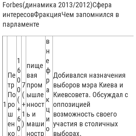
Forbes(динамика 2013/2012)Сфера
интересовФракцияЧем запомнился в
парламенте
в
н
1
е
пище
6
ф
Пе
вая
Добивался назначения
0
р
тр
7
пром
выборов мэра Киева и
0
а
По
(
ышле
Киевсовета. Обсуждал с
(
к
1
ро
+
нност
оппозицией
+
ц
ш
1
ь и
возможность своего
6
и
ен
)
маши
участия в столичных
0
о
ко
ностр
выборах.