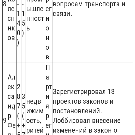
8
-
-
вопросам транспорта и
ле
ышле
ег
1
1
связи.
сн
нност
и
4
5
ик
ь
о
0
)
ов
н
)
о
в
П
Ал
а
ек
2
рт
Зарегистрировал 18
са
8
3
и
недв
проектов законов и
нд
7
5
я
ижим
постановлений.
р
(
(
р
9
ость,
Лоббировал внесение
Фе
+
+
ег
ритей
изменений в закон о
ль
5
7
и