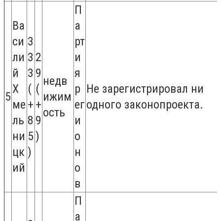
П
Ва
а
си
3
рт
ли
3
2
и
й
3
9
я
недв
Х
(
(
р
Не зарегистрировал ни
5
ижим
ме
+
+
ег
одного законопроекта.
ость
ль
8
9
и
ни
5
)
о
цк
)
н
ий
о
в
П
а