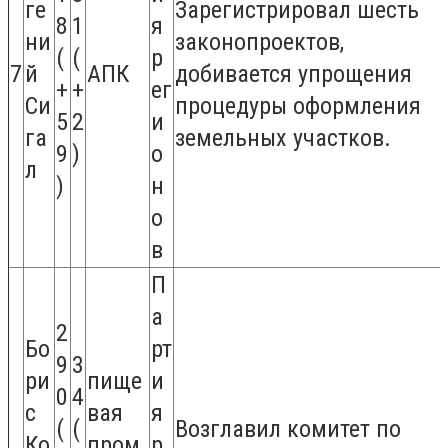
ге
Зарегистрировал шесть
8
1
я
ни
законопроектов,
(
(
р
7
й
АПК
добивается упрощения
+
+
ег
Си
процедуры оформления
5
2
и
га
земельных участков.
9
)
о
л
)
н
о
в
П
а
2
Бо
рт
9
3
ри
пище
и
0
4
с
вая
я
(
(
Возглавил комитет по
Ко
пром
р