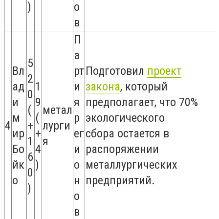
)
о
в
П
а
5
Вл
рт
Подготовил
проект
2
ад
1
и
закона
, который
0
и
9
я
предполагает, что 70%
(
метал
м
(
р
экологического
4
+
лурги
ир
+
ег
сбора остается в
1
я
Бо
4
и
распоряжении
6
йк
)
о
металлургических
0
о
н
предприятий.
)
о
в