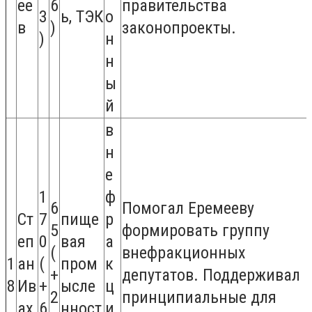
ее
6
правительства
3
ь, ТЭК
о
в
)
законопроекты.
)
н
н
ы
й
в
н
е
1
ф
6
Помогал Еремееву
Ст
7
пище
р
5
формировать группу
еп
0
вая
а
(
внефракционных
1
ан
(
пром
к
+
депутатов. Поддерживал
8
Ив
+
ысле
ц
2
принципиальные для
ах
6
нност
и