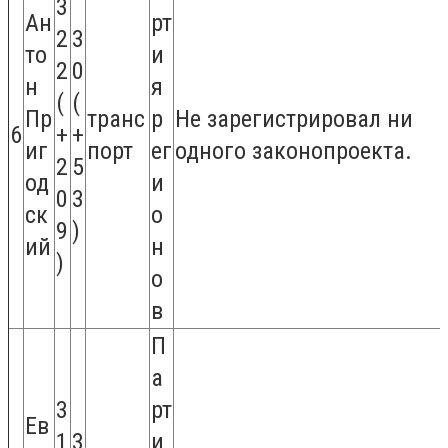
3
Ан
рт
2
3
то
и
2
0
н
я
(
(
Пр
транс
р
Не зарегистрировал ни
6
+
+
иг
порт
ег
одного законопроекта.
2
5
од
и
0
3
ск
о
9
)
ий
н
)
о
в
П
а
3
рт
Ев
1
3
и