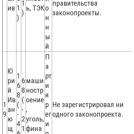
1
правительства
ив
1
ь, ТЭК
о
)
законопроекты.
)
н
н
ы
й
П
а
Ю
1
рт
ри
6
маши
6
и
й
8
ностр
8
я
Ив
(
оение
1
(
р
Не зарегистрировал ни
ан
-
,
9
-
ег
одного законопроекта.
ю
2
уголь,
4
и
щ
1
фина
6
о