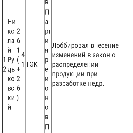
в
П
Ни
а
ко
2
рт
ла
6
и
Лоббировал внесение
й
1
я
4
изменений в закон о
1
Ру
(
р
1
ТЭК
распределении
2
дь
+
ег
продукции при
ко
2
и
разработке недр.
вс
6
о
ки
)
н
й
о
в
П