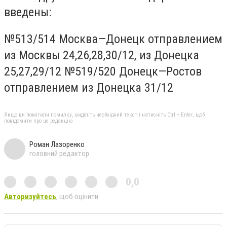
введены:
№513/514 Москва—Донецк отправлением
из Москвы 24,26,28,30/12, из Донецка
25,27,29/12 №519/520 Донецк—Ростов
отправлением из Донецка 31/12
Якщо ви помітили помилку, виділіть необхідний текст і натисніть Ctrl + Enter, щоб
повідомити про це редакцію
Роман Лазоренко
головний редактор
0,0
Авторизуйтесь
, щоб оцінити