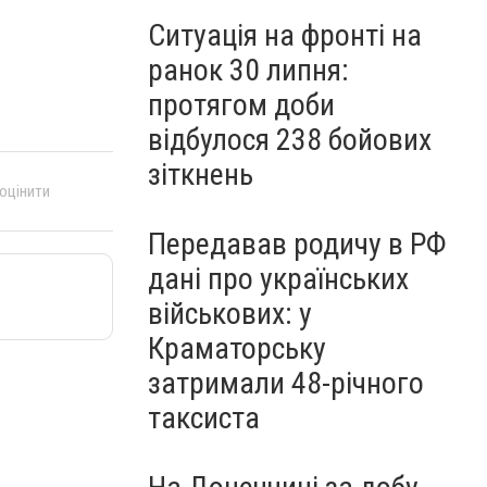
Ситуація на фронті на
ранок 30 липня:
протягом доби
відбулося 238 бойових
зіткнень
 оцінити
Передавав родичу в РФ
дані про українських
військових: у
Краматорську
затримали 48-річного
таксиста