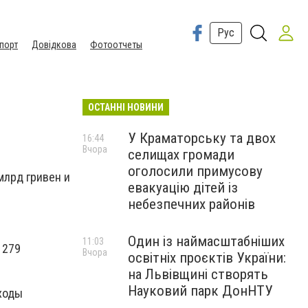
Рус
порт
Довідкова
Фотоотчеты
ОСТАННІ НОВИНИ
У Краматорську та двох
16:44
Вчора
селищах громади
оголосили примусову
млрд гривен и
евакуацію дітей із
небезпечних районів
Один із наймасштабніших
11:03
 279
Вчора
освітніх проєктів України:
на Львівщині створять
Науковий парк ДонНТУ
ходы