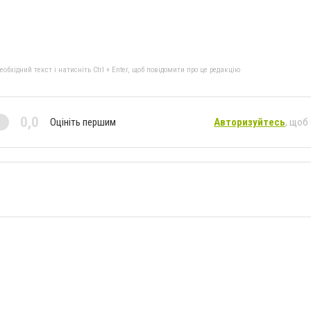
бхідний текст і натисніть Ctrl + Enter, щоб повідомити про це редакцію
0,0
Оцініть першим
Авторизуйтесь
, щоб