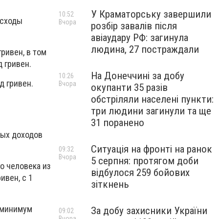
У Краматорську завершили
10:52
асходы
Вчора
розбір завалів після
авіаудару РФ: загинула
людина, 27 постраждали
ривен, в том
д гривен.
На Донеччині за добу
10:26
д гривен.
Вчора
окупанти 35 разів
обстріляли населені пункти:
три людини загинули та ще
31 поранено
ных доходов
Ситуація на фронті на ранок
09:32
Вчора
5 серпня: протягом доби
о человека из
відбулося 259 бойових
ивен, с 1
зіткнень
 минимум
За добу захисники України
09:02
Вчора