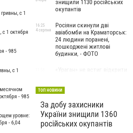
знищили 1130 російських
окупантів
 гривны, с 1
Росіяни скинули дві
16:25
4 серпня
авіабомби на Краматорськ:
, с 1 октября
24 людини поранені,
пошкоджені житлові
ря - 985
будинки, - ФОТО
«Ураган» не встиг відкрити
ивны, с 1
11:56
4 серпня
вогонь: українські дрони
знищили російський РСЗВ
 месячном
на Донеччині,- ВІДЕО
ТОП НОВИНИ
октября - 985
За добу захисники
України знищили 1360
ующем уровне:
російських окупантів
бря - 6,04