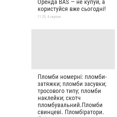
Оренда BAS — не купуй, а
користуйся вже сьогодні!
11:33, 4 серпня
Пломби номерні: пломби-
затяжки; пломби засувки;
тросового типу; пломби
наклейки; скотч
пломбувальний.Пломби
свинцеві. Пломбіратори.