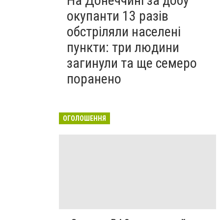
На Донеччині за добу
окупанти 13 разів
обстріляли населені
пункти: три людини
загинули та ще семеро
поранено
ОГОЛОШЕННЯ