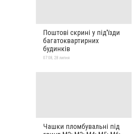
Поштові скрині у під'їзди
багатоквартирних
будинків
07:08, 28 липня
Чашки пломбувальні під