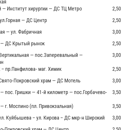
кая
 — Институт хирургии — ДС ТЦ Метро
2,50
ул.Горная — ДС Центр
2,50
ая — ул. Фабричная
3,00
 — ДС Крытый рынок
2,50
Вертикальная — пос.Заперевальный —
3,00
ан
– пр.Панфилова- маг. Химик
2,50
Свято-Покровский храм — ДС Мотель
3,00
— пос. Гришки — 41-й километр — пос.Горбачево-
3,50
— г. Моспино (пл. Привокзальная)
3,50
ул. Куйбышева – ул. Кирова – ДС мкр-н Широкий
3,00
о-Покровский храм — ДС Центр
2,50