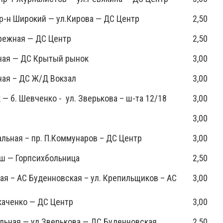
р-н Широкий — ул.Кирова — ДС Центр
2,50
режная — ДС Центр
2,50
ная — ДС Крытый рынок
3,00
ная – ДС Ж/Д Вокзал
3,00
— б. Шевченко - ул. Зверькова – ш-та 12/18
3,00
3,00
альная – пр. П.Коммунаров – ДС Центр
3,00
ш — Горпсихбольница
2,50
ая – АС Буденновская – ул. Крепильщиков – АС
3,00
Ткаченко — ДС Центр
3,00
альная — ул.Зверькова — ДС Буденновская
2,50