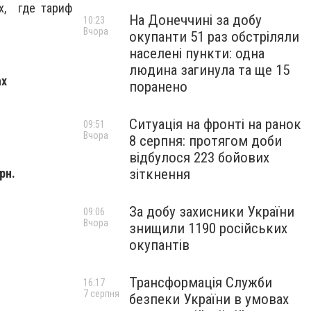
ах, где тариф
На Донеччині за добу
10:23
Вчора
окупанти 51 раз обстріляли
населені пункти: одна
людина загинула та ще 15
ах
поранено
Ситуація на фронті на ранок
09:51
Вчора
8 серпня: протягом доби
відбулося 223 бойових
рн.
зіткнення
За добу захисники України
09:06
Вчора
знищили 1190 російських
окупантів
Трансформація Служби
16:17
7 серпня
безпеки України в умовах