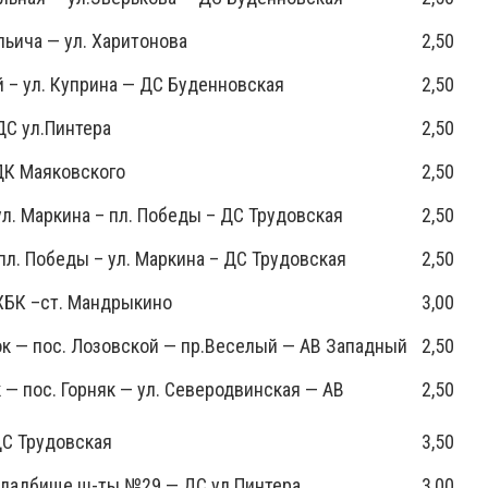
Ильича — ул. Харитонова
2,50
 – ул. Куприна — ДС Буденновская
2,50
ДС ул.Пинтера
2,50
ДК Маяковского
2,50
ул. Маркина – пл. Победы – ДС Трудовская
2,50
пл. Победы – ул. Маркина – ДС Трудовская
2,50
ХБК –ст. Мандрыкино
3,00
 — пос. Лозовской — пр.Веселый — АВ Западный
2,50
— пос. Горняк — ул. Северодвинская — АВ
2,50
ДС Трудовская
3,50
Кладбище ш-ты №29 — ДС ул.Пинтера
3,00