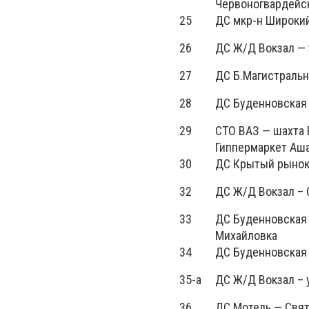
Червоногвардейс
25
ДС мкр-н Широкий
26
ДС Ж/Д Вокзал — 
27
ДС Б.Магистральн
28
ДС Буденновская
29
СТО ВАЗ — шахта 
Гиппермаркет Аш
30
ДС Крытый рынок 
32
ДС Ж/Д Вокзал – 
33
ДС Буденновская 
Михайловка
34
ДС Буденновская 
35-а
ДС Ж/Д Вокзал – 
36
ДС Мотель — Свят