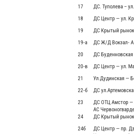
17
ДС. Туполева – у
18
ДС Центр — ул. К
19
ДС Крытый рынок
19-а
ДС Ж/Д Вокзал- 
20
ДС Буденновская 
20-в
ДС Центр — ул. М
21
Ул.Дудинская — Б
22-б
ДС ул.Артемовска
23
ДС ОТЦ Амстор — 
АС Червоногвард
24
ДС Крытый рынок
24б
ДС Центр — пр. Д