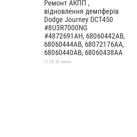
Ремонт АКПП ,
відновлення демпферів
Dodge Journey DCT450
#8U3R7000NG
#4872691AH, 68060442AB,
68060444AB, 68072176AA,
68060440AB, 68060438AA
11:59, 30 липня