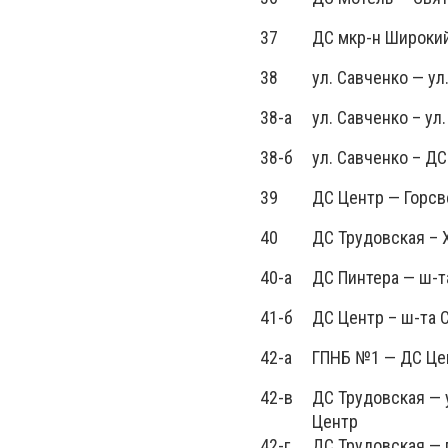
37
ДС мкр-н Широкий
38
ул. Савченко — у
38-а
ул. Савченко – ул
38-б
ул. Савченко – Д
39
ДС Центр — Горсв
40
ДС Трудовская – 
40-а
ДС Пинтера — ш-
41-б
ДС Центр – ш-та 
42-а
ГПНБ №1 — ДС Це
42-в
ДС Трудовская — 
Центр
42-г
ДС Трудовская — 