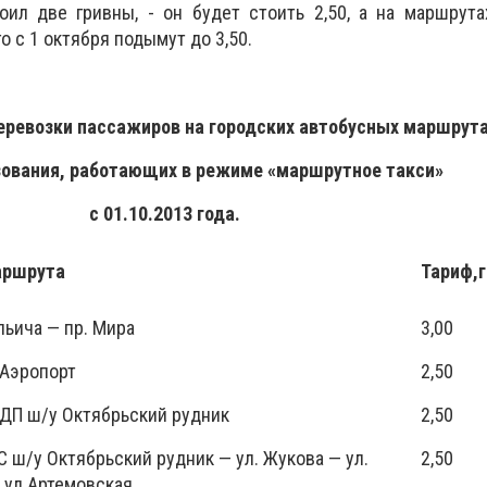
тоил две гривны, - он будет стоить 2,50, а на маршрут
о с 1 октября подымут до 3,50.
перевозки пассажиров на городских автобусных маршрут
зования, работающих в режиме «маршрутное такси»
с 01.10.2013 года.
аршрута
Тариф,г
льича — пр. Мира
3,00
 Аэропорт
2,50
ДП ш/у Октябрьский рудник
2,50
 ш/у Октябрьский рудник — ул. Жукова — ул.
2,50
 ул.Артемовская