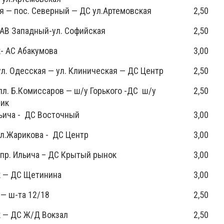
я — пос. Северный — ДС ул.Артемовская
2,50
АВ Западный-ул. Софийская
2,50
- АС Абакумова
3,00
л. Одесская — ул. Клиническая — ДС Центр
2,50
пл. Б.Комиссаров — ш/у Горького -ДС ш/у
2,50
ник
ьича - ДС Восточный
3,00
ул.Жарикова - ДС Центр
3,00
 пр. Ильича – ДС Крытый рынок
3,00
 — ДС Щетинина
3,00
— ш-та 12/18
2,50
 — ДС Ж/Д Вокзал
2,50