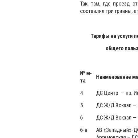
Так, там, где проезд с
составлял три гривны, ег
Тарифы
на услуги 
общего поль
№ м-
Наименование м
та
4
ДС Центр — пр. И
5
ДС Ж/Д Вокзал —
6
ДС Ж/Д Вокзал — 
6-а
АВ «Западный»-ДС
Артемовская – ДС