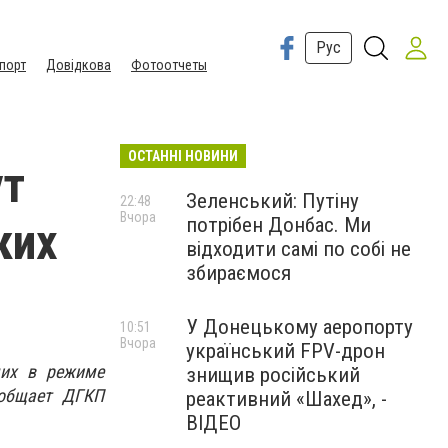
Рус
порт
Довідкова
Фотоотчеты
ОСТАННІ НОВИНИ
ут
Зеленський: Путіну
22:48
Вчора
потрібен Донбас. Ми
ких
відходити самі по собі не
збираємося
У Донецькому аеропорту
10:51
Вчора
український FPV-дрон
щих в режиме
знищив російський
ообщает
ДГКП
реактивний «Шахед», -
ВІДЕО