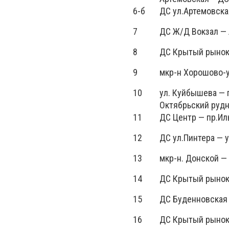
6-б
ДС ул.Артемовска
7
ДС Ж/Д Вокзал — 
8
ДС Крытый рынок
9
мкр-н Хорошово-у
10
ул. Куйбышева — 
Октябрьский руд
11
ДС Центр — пр.Ил
12
ДС ул.Пинтера — 
13
мкр-н. Донской —
14
ДС Крытый рынок
15
ДС Буденновская 
16
ДС Крытый рынок