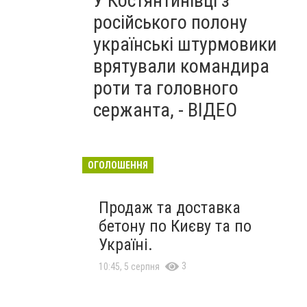
У Костянтинівці з
російського полону
українські штурмовики
врятували командира
роти та головного
сержанта, - ВІДЕО
ОГОЛОШЕННЯ
Продаж та доставка
бетону по Києву та по
Україні.
3
10:45, 5 серпня