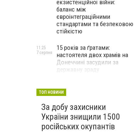
екзистенційної війни:
баланс між
євроінтеграційними
стандартами та безпековою
стійкістю
15 років за ґратами:
11:25
7 серпня
настоятеля двох храмів на
Донеччині засудили за
державну зраду
Російські військові вбили
10:54
7 серпня
полоненого бійця ЗСУ на
ТОП НОВИНИ
Донеччині: розпочато
За добу захисники
розслідування
України знищили 1500
російських окупантів