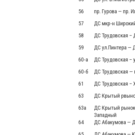
56
пр. Гурова — пр. 
57
ДС мкр-н Широкий
58
ДС Трудовская – 
59
ДС ул.Пинтера — 
60-а
ДС Трудовская – 
60-б
ДС Трудовская — 
61
ДС Трудовская – 
63
ДС Крытый рвынок
63а
ДС Крытый рынок 
Западный
64
ДС Абакумова — 
65
ДС Абакумова — 