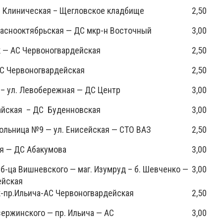
л. Клиническая – Щегловское кладбище
2,50
раснооктябрьская — ДС мкр-н Восточный
3,00
 — АС Червоногвардейская
2,50
АС Червоногвардейская
2,50
– ул. Левобережная — ДС Центр
3,00
айская – ДС Буденновская
3,00
ольница №9 — ул. Енисейская — СТО ВАЗ
2,50
я — ДС Абакумова
3,00
б-ца Вишневского — маг. Изумруд – б. Шевченко —
3,00
ейская
-пр.Ильича-АС Червоногвардейская
2,50
зержинского — пр. Ильича — АС
3,00