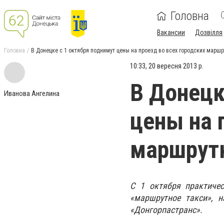
Головна
Вакансии
Дозвілля
Головна
В Донецке с 1 октября поднимут цены на проезд во всех городских маршр
10:33, 20 вересня 2013 р.
В Донецк
Иванова Ангелина
цены на 
маршрут
С 1 октября практиче
«маршрутное такси», 
«Донгорпастранс»
.