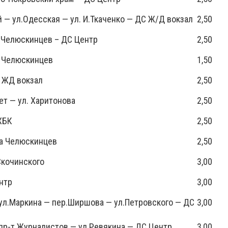
 — ул.Одесская — ул. И.Ткаченко — ДС Ж/Д вокзал
2,50
л.Челюскинцев – ДС Центр
2,50
. Челюскинцев
1,50
С ЖД вокзал
2,50
ет — ул. Харитонова
2,50
ХБК
2,50
та Челюскинцев
2,50
Скочинского
3,00
нтр
3,00
ул.Маркина — пер.Ширшова — ул.Петровского — ДС
3,00
пр-т Журналистов — ул.Ревякина — ДС Центр
3,00