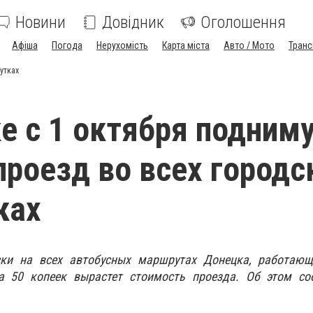
Новини
Довідник
Оголошення
Афіша
Погода
Нерухомість
Карта міста
Авто / Мото
Транс
утках
е с 1 октября подним
проезд во всех городс
ках
ски на всех автобусных маршрутах Донецка, работаю
на 50 копеек вырастет стоимость проезда. Об этом с