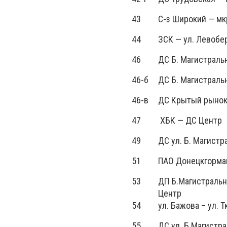
43
С-з Широкий — мк
44
ЗСК — ул. Левобе
46
ДС Б. Магистраль
46-б
ДС Б. Магистраль
46-в
ДС Крытый рынок 
47
ХБК — ДС Центр
49
ДС ул. Б. Магистр
51
ПАО Донецкгорма
53
ДП Б.Магистральн
Центр
54
ул. Бажова – ул. 
55
ДС ул. Б.Магистр