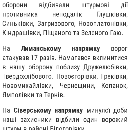
оборони відбивали штурмові дії
противника неподалік Глушківки,
Синьківки, Загризового, Новоплатонівки,
Кіндрашівки, Піщаного та Зеленого Гаю.
На
Лиманському напрямку
ворог
атакував 17 разів. Намагався вклинитися
в нашу оборону поблизу Дружелюбівки,
Твердохлібового, Новоєгорівки, Греківки,
Новомихайлівки, Чернещини, Копанок,
Ямполівки та Тернів.
На
Сіверському напрямку
минулої доби
наші захисники відбили один ворожий
штурм в районі Білогорівки.