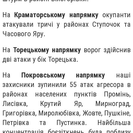
На
Краматорському напрямку
окупанти
атакували тричі у районах Ступочок та
Часового Яру.
На
Торецькому напрямку
ворог здійснив
дві атаки у бік Торецька.
На
Покровському напрямку
наші
захисники зупинили 55 атак агресора в
районах населених пунктів Промінь,
Лисівка, Крутий Яр, Мирноград,
Григорівка, Миролюбівка, Жовте, Пушкіне,
Петрівка та Пустинка. Найбільша
концентрація боєзіткнень була поблизу