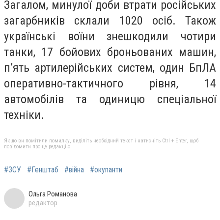
Загалом, минулої доби втрати російських
загарбників склали 1020 осіб. Також
українські воїни знешкодили чотири
танки, 17 бойових броньованих машин,
п’ять артилерійських систем, один БпЛА
оперативно-тактичного рівня, 14
автомобілів та одиницю спеціальної
техніки.
Якщо ви помітили помилку, виділіть необхідний текст і натисніть Ctrl + Enter, щоб
повідомити про це редакцію
#ЗСУ
#Генштаб
#війна
#окупанти
Ольга Романова
редактор