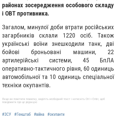
районах зосередження особового складу
і ОВТ противника.
Загалом, минулої доби втрати російських
загарбників склали 1220 осіб. Також
українські воїни знешкодили танк, дві
бойові броньовані машини, 22
артилерійські системи, 45 БпЛА
оперативно-тактичного рівня, 60 одиниць
автомобільної та 10 одиниць спеціальної
техніки окупантів.
Якщо ви помітили помилку, виділіть необхідний текст і натисніть Ctrl + Enter, щоб
повідомити про це редакцію
#ЗСУ
#Генштаб
#війна
#окупанти