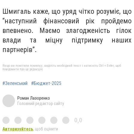
Шмигаль каже, що уряд чітко розуміє, що
“наступний фінансовий рік пройдемо
впевнено. Маємо злагодженість гілок
влади та міцну підтримку наших
партнерів”.
Якщо ви помітили помилку, виділіть необхідний текст і натисніть Ctrl + Enter, щоб
повідомити про це редакцію
#Зеленський
#Бюджет-2025
Роман Лазоренко
Головний редактор сайту
0,0
Авторизуйтесь
, щоб оцінити