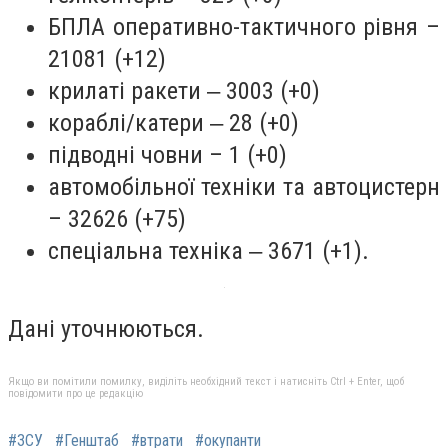
БПЛА оперативно-тактичного рівня –
21081 (+12)
крилаті ракети ‒ 3003 (+0)
кораблі/катери ‒ 28 (+0)
підводні човни – 1 (+0)
автомобільної техніки та автоцистерн
– 32626 (+75)
спеціальна техніка ‒ 3671 (+1).
Дані уточнюються.
Якщо ви помітили помилку, виділіть необхідний текст і натисніть Ctrl + Enter, щоб
повідомити про це редакцію
#ЗСУ
#Генштаб
#втрати
#окупанти