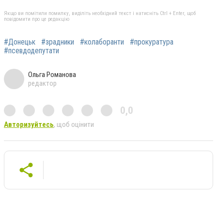
Якщо ви помітили помилку, виділіть необхідний текст і натисніть Ctrl + Enter, щоб
повідомити про це редакцію
#Донецьк
#зрадники
#колаборанти
#прокуратура
#псевдодепутати
Ольга Романова
редактор
0,0
Авторизуйтесь
, щоб оцінити