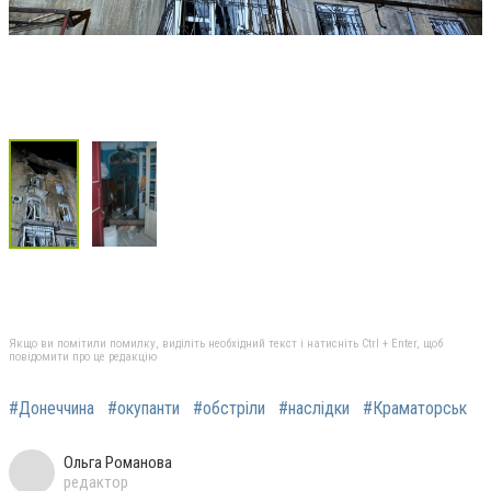
Якщо ви помітили помилку, виділіть необхідний текст і натисніть Ctrl + Enter, щоб
повідомити про це редакцію
#Донеччина
#окупанти
#обстріли
#наслідки
#Краматорськ
Ольга Романова
редактор